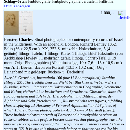
Schlagwörter:
Farbfotografie, Farbphotographie, Jerusalem, Palästina
Details anzeigen…
1.000,--
Forster, Charles.
Sinai photographed or contemporary records of Israel
in the wilderness. With an appendix. London, Richard Bentley 1862.
Folio (36 x 22,5 cm.). XX, 352 S. mit zahlr. Holzschnitten, 5 (4
getönte) lithogr. Tafeln, 1 lithogr. Karte, 1 lithogr. Brief-Faksimile (von
Archbishop
Howley
), 1 mehrfach gefalt. lithogr. Schrift-Tafel u. 19
mont. Orig.-Photographien (Albuminabzüge, 10 x 7,6 – 15 x 10,9 cm.)
von
A. J. Brown
, davon ein Portrait (13,3 x 10,2 cm.). Orig.-
Leinenband mit goldgepr. Rücken- u. Deckeltitel.
Auer 26. Gernsheim, Incunabula 166 (nur 11 Photographien). Ibrahim-
Hilmy I, 237. The Truthful Lens 59. Nicht bei Blackmer u. Weber. – Erste
Ausgabe, selten. – Interessante Dokumentation zu Geographie, Geschichte
und Kultur, vielfach über Inschriften und Sprache mit Glossarien, dazu die
Photographien und Tafeln der Hieroglyphen und Bilderschriften, der
Alphabete und Schriftzeichen etc. – „Illustrated with text figures, a folding
chart displaying „A Harmony of Primeval Alphabets,“ and 26 plates of
which 19 are albumen photographs by A. J. Brown of Halstedt (Essex).
These include a drawn portrait of Forster and hieroglyphic carvings on
rocks or tablets. In the preface Forster observes that photography was „the
only way to cerify our copies of the inscriptions as to silence cavil.“ He also
states (p. 32), it is with this photograph before us that we can realize his