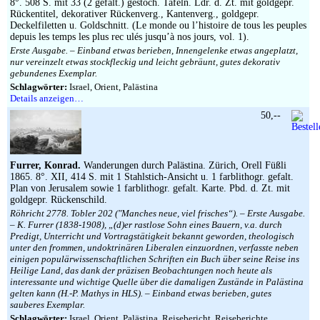
8°. 508 S. mit 33 (2 gefalt.) gestoch. Tafeln. Ldr. d. Zt. mit goldgepr.
Rückentitel, dekorativer Rückenverg., Kantenverg., goldgepr.
Deckelfiletten u. Goldschnitt. (Le monde ou l’histoire de tous les peuples
depuis les temps les plus rec ulés jusqu’à nos jours, vol. 1).
Erste Ausgabe. – Einband etwas berieben, Innengelenke etwas angeplatzt,
nur vereinzelt etwas stockfleckig und leicht gebräunt, gutes dekorativ
gebundenes Exemplar.
Schlagwörter:
Israel, Orient, Palästina
Details anzeigen…
50,--
Furrer, Konrad.
Wanderungen durch Palästina. Zürich, Orell Füßli
1865. 8°. XII, 414 S. mit 1 Stahlstich-Ansicht u. 1 farblithogr. gefalt.
Plan von Jerusalem sowie 1 farblithogr. gefalt. Karte. Pbd. d. Zt. mit
goldgepr. Rückenschild.
Röhricht 2778. Tobler 202 (″Manches neue, viel frisches“). – Erste Ausgabe.
– K. Furrer (1838-1908), „(d)er rastlose Sohn eines Bauern, v.a. durch
Predigt, Unterricht und Vortragstätigkeit bekannt geworden, theologisch
unter den frommen, undoktrinären Liberalen einzuordnen, verfasste neben
einigen populärwissenschaftlichen Schriften ein Buch über seine Reise ins
Heilige Land, das dank der präzisen Beobachtungen noch heute als
interessante und wichtige Quelle über die damaligen Zustände in Palästina
gelten kann (H.-P. Mathys in HLS). – Einband etwas berieben, gutes
sauberes Exemplar.
Schlagwörter:
Israel, Orient, Palästina, Reisebericht, Reiseberichte,