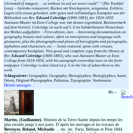
[Jeremiah’s] imagery … as without its aid we never could“.“ (The Truthful
Lens). – Gelenke restauriert, Rücken mit Knickspuren, zeitgenöss. Exlibris,
Lagen teils etwas gelockert, sehr gutes und vollständiges Exemplar aus der
Bibliothek von Rev.
Edward Coleridge
(1800-1883), der 1824-1850
Assistant-Master im Eton-College war, mit dessen eigenhänd. Besitzvermerk
auf dem Vortitel; Coleridge ist auch auf S. 6 im Subskribenten-Verzeichnis
des Werkes aufgeführt. – First edition, rare. – Interesting documentation on
geography, history and culture, often on inscriptions and language with
glossaries, plus the photographs and plates of hieroglyphs and pictographs,
alphabets and characters, etc. – Joints restored, spine with creases,
contemporary bookplate. Very good and complete copy from the library of
Rev.
Edward Coleridge
(1800-1883), who was Assistant-Master at Eton
College from 1824-1850, with his autograph ownership note on the front
endpaper. Coleridge is also listed on p. 6 in the list of subscribers to the
work.
Schlagwörter:
Geographie, Geography, Hieroglyphen, Hieroglyphics, Israel,
Orient, Original-Photographie, Palästina, Typographie, Vorderasien
Details anzeigen…
80,--
Martin, (Guillaume).
Histoire de la Terre-Sainte depuis les temps les
plus reculés jusqu’à nos jours. D’après les ouvrages et les travaux de
Berruyer, Reland, Michaelis
… etc. etc. Paris, Béthune et Plon 1844.