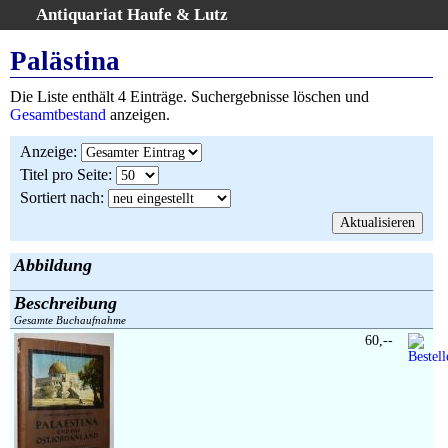
Antiquariat Haufe & Lutz
:
Volltextsuche
Palästina
Home
Die Liste enthält 4 Einträge. Suchergebnisse löschen und
Gesamtbestand
Gesamtbestand
anzeigen.
Erweiterte Suche
Anzeige
:
Kategorien
Titel pro Seite
:
Schlagwörter
Sortiert nach
:
Suchergebnisse
Warenkorb
AGB
Abbildung
Widerruf
Beschreibung
Über uns
Gesamte Buchaufnahme
Aktuelle Kataloge
60,--
Kontakt
Ankauf
Links