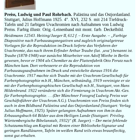
Impressum
Preiss, Ludwig und Paul Rohrbach.
Palästina und das Ostjordanland.
Stuttgart, Julius Hoffmann 1925. 4°. XVI, 232 S. mit 214 Tiefdruck-
Tafeln und 21 farbigen Uvachromien nach Aufnahmen von Ludwig
Preiss. Farbig illustr. Orig.-Leinenband mit mont. farb. Deckelbild.
Heidtmann 12543. Heiting/Jaeger II, 612 f. – Erste Ausgabe. – „Farbige
Diapositive nach Farbauszugsnegativen und zugleich originalgetreue
Vorlagen für die Reproduktion im Druck lieferte das Verfahren der
Uvachromie, das nach ihrem Erfinder Arthur Traube (lat. ‚uva‘) benannt ist.
Traube (1878-1948) war zunächst Mitarbeiter von Adolf Miethe in Berlin
gewesen, bevor er 1904 als Chemiker zu der Plattenfabrik Otto Perutz nach
München kam. Dort verbesserte er die Reproduktion von
Farbauszugsaufnahmen im Druck und entwickelte daraus 1916 die
Uvachromie. 1917 machte sich Traube mit der Uvachrom Gesellschaft für
Farbenphotographie m.b.H., München, selbständig, 1919 vereinigte er sie
mit der Farbenphotographischen Gesellschaft m.b.H., Stuttgart, von Hans
Hildenbrand. 1922 veränderte sich die Firmierung in Uvachrom Akt.-Ges.
für Farbenphotographie. … (Der Münchner Fotograf Ludwig Preiss war
Geschäftsführer der Uvachrom A.G.). Uvachromien von Preiss finden sich
auch in dem Bildband Palästina und das Ostjordanland (Stuttgart: Verlag
Julius Hoffmann, 1925). Später gelangten Aufnahmen von ihm in das
Erbauungsbuch 64 Bilder aus dem Heiligen Lande (Stuttgart: Privileg.
Württembergische Bibelanstalt, 1932)“ (R. Jaeger). – Der meist fehlende
Schutzumschlag am Kapital mit Resten einer Bibliotheks-Signatur und
geringen Randläsuren, Tafeln im weißen Rand teils etwas braunfleckig,
sonst gut erhalten.