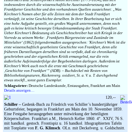
Impressum
insbesondere durch die wissenschaftliche Auseinandersetzung mit der
Frankfurter Geschichte und den vorhandenen Quellen auszeichnet: „Was
Kirchner’s Namen aber für alle Zeiten mit dem der Stadt Frankfurt
verknüpft, ist seine Geschichte derselben. In ihrer Bearbeitung hat er sich
eine hohe Aufgabe gestellt, ein großes Wagniß unternommen, denn noch
gab es keine kritisch besorgte Urkundensammlung der Stadt Frankfurt.
Ueber Kirchner’s Bedeutung als Geschichtschreiber hat sich Kriegk in der
Vorrede zu seinem Werke: ‚Frankfurts Bürgerzwiste und Zustände im
Mittelalter‘ (1862) folgendermaßen ausgesprochen: ’Kirchner’s Werk ist die
erste wissenschaftlich gearbeitete Geschichte von Frankfurt, denn alle
früheren Darstellungen derselben sind so verfaßt, daß sie chronikartig
geschrieben und der eigentlichen Kritik ermangelnd, nur die rein
äußerliche Aufeinanderfolge der Begebenheiten darlegen. Außerdem ist
Kirchner’s Werk auch noch die erste mit Geschmack geschriebene
‚Geschichte von Frankfurt‘“ (ADB). – Buchdeckel mit Resten von
Bibliothekssignaturen, Rückenverg. oxidiert, St. a. V. u. T. durchgehend
etwas stockfl., sonst gutes Exemplar.
Schlagwörter:
Deutsche Landeskunde, Erstausgaben, Frankfurt am Main
Details anzeigen…
120,--
Schiller –
Gedenk-Buch zu Friedrich von Schiller’s hundertjähriger
Geburtsfeier, begangen in Frankfurt am Main den 10. November 1859.
Eine Festgabe herausgegeben unter mitwirkung der beteiligten
Körperschaften. Frankfurt a.M., Heinrich Keller 1860. 4°. XXIV, 76 S.
mit handkol. gestoch. Frontispiz u. 16 handkol. lthographierten Tafeln
mit Tonplatte von
F. G. Klimsch
. OLn. mit Deckelverg. u. Goldschnitt.