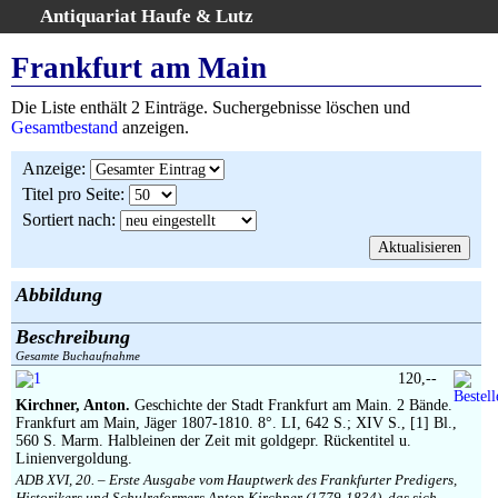
Antiquariat Haufe & Lutz
:
Volltextsuche
Frankfurt am Main
Home
Die Liste enthält 2 Einträge. Suchergebnisse löschen und
Gesamtbestand
Gesamtbestand
anzeigen.
Erweiterte Suche
Anzeige
:
Kategorien
Titel pro Seite
:
Schlagwörter
Sortiert nach
:
Suchergebnisse
Warenkorb
AGB
Abbildung
Widerruf
Beschreibung
Über uns
Gesamte Buchaufnahme
Aktuelle Kataloge
120,--
Kirchner, Anton.
Geschichte der Stadt Frankfurt am Main. 2 Bände.
Kontakt
Frankfurt am Main, Jäger 1807-1810. 8°. LI, 642 S.; XIV S., [1] Bl.,
Ankauf
560 S. Marm. Halbleinen der Zeit mit goldgepr. Rückentitel u.
Linienvergoldung.
Links
ADB XVI, 20. – Erste Ausgabe vom Hauptwerk des Frankfurter Predigers,
Historikers und Schulreformers Anton Kirchner (1779-1834), das sich