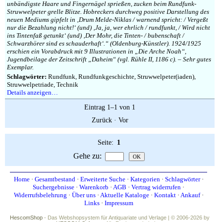
unbändigste Haare und Fingernägel sprießen, zucken beim Rundfunk-
Struwwelpeter grelle Blitze. Hobreckers durchweg positive Darstellung des
neuen Mediums gipfelt in ‚Drum Melde-Niklas / warnend spricht: / Vergeßt
nur die Bezahlung nicht!‘ (und) ‚Ja, ja, wer ehrlich / rundfunkt, / Wird nicht
ins Tintenfaß getunkt‘ (und) ‚Der Mohr, die Tinten- / bubenschaft /
Schwarzhörer sind es schauderhaft‘.“ (Oldenburg-Künstler). 1924/1925
erschien ein Vorabdruck mit 9 Illustrationen in „Die Arche Noah“,
Jugendbeilage der Zeitschrift „Daheim“ (vgl. Rühle II, 1186 c). – Sehr gutes
Exemplar.
Schlagwörter:
Rundfunk, Rundfunkgeschichte, Struwwelpeter(iaden),
Struwwelpetriade, Technik
Details anzeigen…
Eintrag 1–1 von 1
Zurück
·
Vor
Seite:
1
Gehe zu
:
Home
·
Gesamtbestand
·
Erweiterte Suche
·
Kategorien
·
Schlagwörter
·
Suchergebnisse
·
Warenkorb
·
AGB
·
Vertrag widerrufen
·
Widerrufsbelehrung
·
Über uns
·
Aktuelle Kataloge
·
Kontakt
·
Ankauf
·
Links
·
Impressum
HescomShop
- Das Webshopsystem für Antiquariate und Verlage | © 2006-2026 by