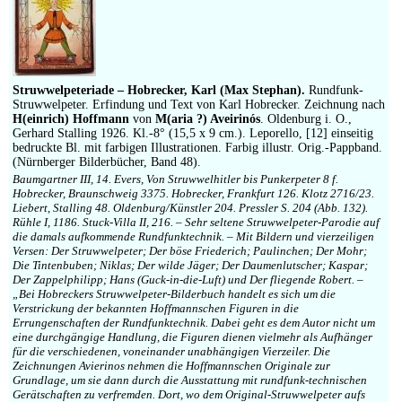
Impressum
Struwwelpeteriade – Hobrecker, Karl (Max Stephan).
Rundfunk-
Struwwelpeter. Erfindung und Text von Karl Hobrecker. Zeichnung nach
H(einrich) Hoffmann
von
M(aria ?) Aveirinós
. Oldenburg i. O.,
Gerhard Stalling 1926. Kl.-8° (15,5 x 9 cm.). Leporello, [12] einseitig
bedruckte Bl. mit farbigen Illustrationen. Farbig illustr. Orig.-Pappband.
(Nürnberger Bilderbücher, Band 48).
Baumgartner III, 14. Evers, Von Struwwelhitler bis Punkerpeter 8 f.
Hobrecker, Braunschweig 3375. Hobrecker, Frankfurt 126. Klotz 2716/23.
Liebert, Stalling 48. Oldenburg/Künstler 204. Pressler S. 204 (Abb. 132).
Rühle I, 1186. Stuck-Villa II, 216. – Sehr seltene Struwwelpeter-Parodie auf
die damals aufkommende Rundfunktechnik. – Mit Bildern und vierzeiligen
Versen: Der Struwwelpeter; Der böse Friederich; Paulinchen; Der Mohr;
Die Tintenbuben; Niklas; Der wilde Jäger; Der Daumenlutscher; Kaspar;
Der Zappelphilipp; Hans (Guck-in-die-Luft) und Der fliegende Robert. –
„Bei Hobreckers Struwwelpeter-Bilderbuch handelt es sich um die
Verstrickung der bekannten Hoffmannschen Figuren in die
Errungenschaften der Rundfunktechnik. Dabei geht es dem Autor nicht um
eine durchgängige Handlung, die Figuren dienen vielmehr als Aufhänger
für die verschiedenen, voneinander unabhängigen Vierzeiler. Die
Zeichnungen Avierinos nehmen die Hoffmannschen Originale zur
Grundlage, um sie dann durch die Ausstattung mit rundfunk-technischen
Gerätschaften zu verfremden. Dort, wo dem Original-Struwwelpeter aufs