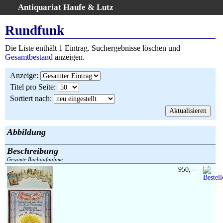
Antiquariat Haufe & Lutz
:
Volltextsuche
Rundfunk
Home
Die Liste enthält 1 Eintrag. Suchergebnisse löschen und
Gesamtbestand
Gesamtbestand
anzeigen.
Erweiterte Suche
Anzeige
:
Kategorien
Titel pro Seite
:
Schlagwörter
Sortiert nach
:
Suchergebnisse
Warenkorb
AGB
Abbildung
Widerruf
Beschreibung
Über uns
Gesamte Buchaufnahme
Aktuelle Kataloge
950,--
Kontakt
Ankauf
Links