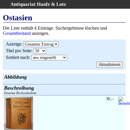
Antiquariat Haufe & Lutz
:
Volltextsuche
Ostasien
Home
Die Liste enthält 4 Einträge. Suchergebnisse löschen und
Gesamtbestand
Gesamtbestand
anzeigen.
Erweiterte Suche
Anzeige
:
Kategorien
Titel pro Seite
:
Schlagwörter
Sortiert nach
:
Suchergebnisse
Warenkorb
AGB
Abbildung
Widerruf
Beschreibung
Über uns
Gesamte Buchaufnahme
Aktuelle Kataloge
30,--
Kontakt
Ankauf
Links