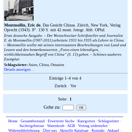
Montmollin, Eric de.
Das Gesicht Chinas. Zürich, New York, Verlag
Oprecht (1943). 8°. 130 S. mit 42 mont. fotogr. Abb. OPbd.
Erste deutsche Ausgabe. – Der Westschweizer Schriftsteller und Journalist
E. de Montmollin (1907-2011) arbeitete 1931 bis 1935 als Lehrer in China.
– Montmollin wollte mit seinen interessanten Beschreibungen von Land und
Leuten und den bemerkenswerten „Fotos einen lebendigen,
wirklichkeitsnahen Begriff von China“ (S. 13) geben. – Schönes sauberes
Exemplar.
Schlagwörter:
Asien, China, Ostasien
Details anzeigen…
Einträge 1–4 von 4
Zurück
·
Vor
Seite:
1
Gehe zu
:
Home
·
Gesamtbestand
·
Erweiterte Suche
·
Kategorien
·
Schlagwörter
·
Suchergebnisse
·
Warenkorb
·
AGB
·
Vertrag widerrufen
·
Widerrufsbelehrung
·
Über uns
·
Aktuelle Kataloge
·
Kontakt
·
Ankauf
·