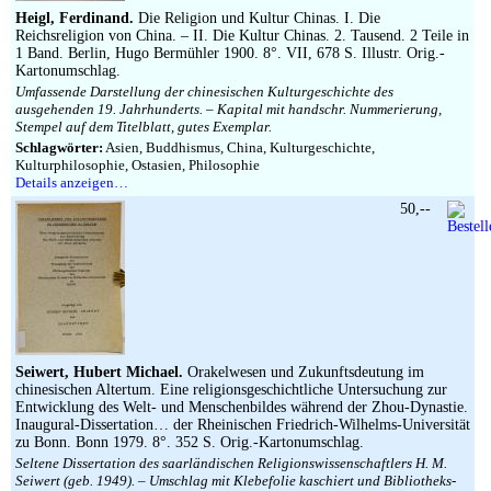
Impressum
Heigl, Ferdinand.
Die Religion und Kultur Chinas. I. Die
Reichsreligion von China. – II. Die Kultur Chinas. 2. Tausend. 2 Teile in
1 Band. Berlin, Hugo Bermühler 1900. 8°. VII, 678 S. Illustr. Orig.-
Kartonumschlag.
Umfassende Darstellung der chinesischen Kulturgeschichte des
ausgehenden 19. Jahrhunderts. – Kapital mit handschr. Nummerierung,
Stempel auf dem Titelblatt, gutes Exemplar.
Schlagwörter:
Asien, Buddhismus, China, Kulturgeschichte,
Kulturphilosophie, Ostasien, Philosophie
Details anzeigen…
50,--
Seiwert, Hubert Michael.
Orakelwesen und Zukunftsdeutung im
chinesischen Altertum. Eine religionsgeschichtliche Untersuchung zur
Entwicklung des Welt- und Menschenbildes während der Zhou-Dynastie.
Inaugural-Dissertation… der Rheinischen Friedrich-Wilhelms-Universität
zu Bonn. Bonn 1979. 8°. 352 S. Orig.-Kartonumschlag.
Seltene Dissertation des saarländischen Religionswissenschaftlers H. M.
Seiwert (geb. 1949). – Umschlag mit Klebefolie kaschiert und Bibliotheks-