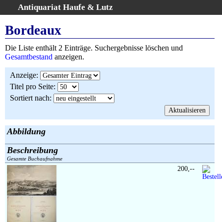
Antiquariat Haufe & Lutz
:
Volltextsuche
Bordeaux
Home
Die Liste enthält 2 Einträge. Suchergebnisse löschen und
Gesamtbestand
Gesamtbestand
anzeigen.
Erweiterte Suche
Anzeige
:
Kategorien
Titel pro Seite
:
Schlagwörter
Sortiert nach
:
Suchergebnisse
Warenkorb
AGB
Abbildung
Widerruf
Beschreibung
Über uns
Gesamte Buchaufnahme
Aktuelle Kataloge
200,--
Kontakt
Ankauf
Links