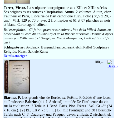
Impressum
Terret, Victor.
La sculpture bourguignonne aux XIIe et XIIIe siècles.
Ses origines es ses sources d’inspiration. Autun. 2 volumes. Autun, chez
l’autheur et Paris, Librairie de l’art catholique 1925. Folio (38,5 x 28,5
cm.). VIII, 129 p; 78 p. avec 2 frontispices et 61 et 87 planches en noir
et blanc. Cartonage d’editeur.
Bel exemplaire. – Ci-joint : gravure sur cuivre « Vue de la Ville d’Autun, en
descendant du côté du Fauxbourg et de la Riviere d’Arroux. Dessiné d’apres
nature par l’Allemand, et Dirigé par Née et Masquelier, 1780 » (39 x 27,5
cm.).
Schlagwörter:
Bordeaux, Burgund, France, Frankreich, Relief (Sculpture),
Religiöse Kunst, Sakrale Kunst
Details anzeigen…
180,--
Biarnez, P.
Les grands vins de Bordeaux. Poëme. Précédés d’une lecon
du Professeur
Babrius
(d.i. J. Arthaud) intitulée De l’influence du vin
sur la civilisation. 2 Teile in 1 Band. Paris, Plon Frères 1849. Gr.-8° (24
x 16 cm.). [2] Bl., LXV, 73 S., [1] Bl. mit Frontispiz und 38 Holzstich-
Tafeln nach C. F. Daubigny und Pauquet, davon 2 illustr. Zwischentitel.