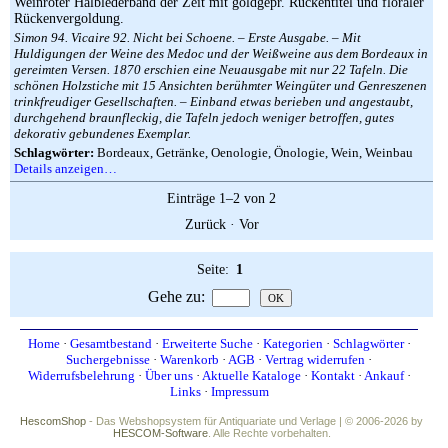
Weinroter Halblederband der Zeit mit goldgepr. Rückentitel und floraler
Rückenvergoldung.
Simon 94. Vicaire 92. Nicht bei Schoene. – Erste Ausgabe. – Mit
Huldigungen der Weine des Medoc und der Weißweine aus dem Bordeaux in
gereimten Versen. 1870 erschien eine Neuausgabe mit nur 22 Tafeln. Die
schönen Holzstiche mit 15 Ansichten berühmter Weingüter und Genreszenen
trinkfreudiger Gesellschaften. – Einband etwas berieben und angestaubt,
durchgehend braunfleckig, die Tafeln jedoch weniger betroffen, gutes
dekorativ gebundenes Exemplar.
Schlagwörter:
Bordeaux, Getränke, Oenologie, Önologie, Wein, Weinbau
Details anzeigen…
Einträge 1–2 von 2
Zurück
·
Vor
Seite:
1
Gehe zu
:
Home
·
Gesamtbestand
·
Erweiterte Suche
·
Kategorien
·
Schlagwörter
·
Suchergebnisse
·
Warenkorb
·
AGB
·
Vertrag widerrufen
·
Widerrufsbelehrung
·
Über uns
·
Aktuelle Kataloge
·
Kontakt
·
Ankauf
·
Links
·
Impressum
HescomShop
- Das Webshopsystem für Antiquariate und Verlage | © 2006-2026 by
HESCOM-Software
. Alle Rechte vorbehalten.