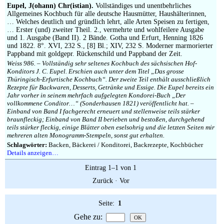
Impressum
Eupel, J(ohann) Chr(istian).
Vollständiges und unentbehrliches
Allgemeines Kochbuch für alle deutsche Hausmütter, Haushälterinnen,
… Welches deutlich und gründlich lehrt, alle Arten Speisen zu fertigen,
… Erster (und) zweiter Theil. 2., vermehrte und wohlfeilere Ausgabe
und 1. Ausgabe (Band II). 2 Bände. Gotha und Erfurt, Henning 1826
und 1822. 8°. XVI, 232 S., [8] Bl.; XIV, 232 S. Moderner marmorierter
Pappband mit goldgepr. Rückenschild und Pappband der Zeit.
Weiss 986. – Vollständig sehr seltenes Kochbuch des sächsischen Hof-
Konditors J. C. Eupel. Erschien auch unter dem Titel „Das grosse
Thüringisch-Erfurtische Kochbuch“. Der zweite Teil enthält ausschließlich
Rezepte für Backwaren, Desserts, Getränke und Essige. Die Eupel bereits ein
Jahr vorher in seinem mehrfach aufgelegten Kondorei-Buch „Der
vollkommene Conditor…“ (Sonderhausen 1821) veröffentlicht hat. –
Einband von Band I fachgerecht erneuert und stellenweise teils stärker
braunfleckig; Einband von Band II berieben und bestoßen, durchgehend
teils stärker fleckig, einige Blätter oben eselsohrig und die letzten Seiten mir
mehreren alten Monogramm-Stempeln, sonst gut erhalten.
Schlagwörter:
Backen, Bäckerei / Konditorei, Backrezepte, Kochbücher
Details anzeigen…
Eintrag 1–1 von 1
Zurück
·
Vor
Seite:
1
Gehe zu
: