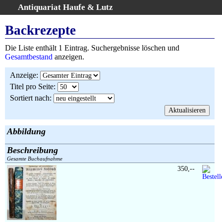
Antiquariat Haufe & Lutz
:
Volltextsuche
Backrezepte
Home
Die Liste enthält 1 Eintrag. Suchergebnisse löschen und
Gesamtbestand
Gesamtbestand
anzeigen.
Erweiterte Suche
Anzeige
:
Kategorien
Titel pro Seite
:
Schlagwörter
Sortiert nach
:
Suchergebnisse
Warenkorb
AGB
Abbildung
Widerruf
Beschreibung
Über uns
Gesamte Buchaufnahme
Aktuelle Kataloge
350,--
Kontakt
Ankauf
Links