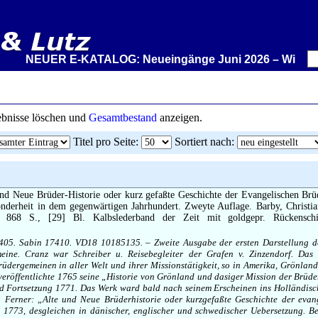
NEUER E-KATALOG: Neueingänge Juni 2026 – Wir stellen a
gebnisse löschen und
Gesamtbestand
anzeigen.
Titel pro Seite
:
Sortiert nach
:
nd Neue Brüder-Historie oder kurz gefaßte Geschichte der Evangelischen Brü
onderheit in dem gegenwärtigen Jahrhundert. Zweyte Auflage. Barby, Christi
 868 S., [29] Bl. Kalbslederband der Zeit mit goldgepr. Rückenschi
405. Sabin 17410. VD18 10185135. – Zweite Ausgabe der ersten Darstellung d
eine. Cranz war Schreiber u. Reisebegleiter der Grafen v. Zinzendorf. Das 
dergemeinen in aller Welt und ihrer Missionstätigkeit, so in Amerika, Grönland
veröffentlichte 1765 seine „Historie von Grönland und dasiger Mission der Brüde
nd Fortsetzung 1771. Das Werk ward bald nach seinem Erscheinen ins Holländisc
. Ferner: „Alte und Neue Brüderhistorie oder kurzgefaßte Geschichte der evan
l. 1773, desgleichen in dänischer, englischer und schwedischer Uebersetzung. Be