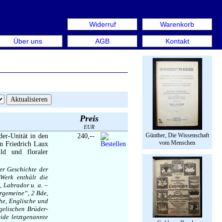
Widerruf
Warenkorb
us: Rare Book Week Berlin. Internationale Messe für Büch
Über uns
AGB
Kontakt
Preis
EUR
Günther, Die Wissenschaft
der-Unität in den
240,--
vom Menschen
an Friedrich Laux
ld und floraler
er Geschichte der
Werk enthält die
, Labrador u. a. –
rgemeine“, 2 Bde,
he, Englische und
gelischen Brüder-
ide letztgenannte