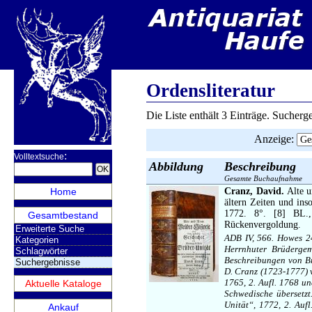
Ordensliteratur
Die Liste enthält 3 Einträge. Sucher
Anzeige
:
:
Volltextsuche
Abbildung
Beschreibung
Gesamte Buchaufnahme
Home
Cranz, David.
Alte u
ältern Zeiten und ins
1772. 8°. [8] BL.,
Gesamtbestand
Rückenvergoldung.
Erweiterte Suche
ADB IV, 566. Howes 2
Kategorien
Herrnhuter Brüdergem
Schlagwörter
Beschreibungen von Brü
Suchergebnisse
D. Cranz (1723-1777) 
1765, 2. Aufl. 1768 u
Aktuelle Kataloge
Schwedische übersetzt
Unität“, 1772, 2. Auf
Ankauf