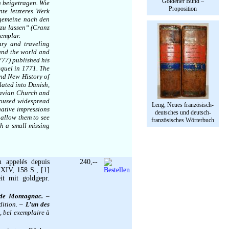
Goldener Bund –
h beigetragen. Wie
Proposition
nte letzteres Werk
rgemeine nach den
 zu lassen“ (Cranz
xemplar.
ary and traveling
und the world and
777) published his
equel in 1771. The
and New History of
lated into Danish,
oravian Church and
 aroused widespread
Leng, Neues französisch-
gative impressions
deutsches und deutsch-
 allow them to see
französisches Wörterbuch
th a small missing
m appelés depuis
240,--
XXIV, 158 S., [1]
it mit goldgepr.
 de Montagnac.
–
dition. –
L’un des
, bel exemplaire à