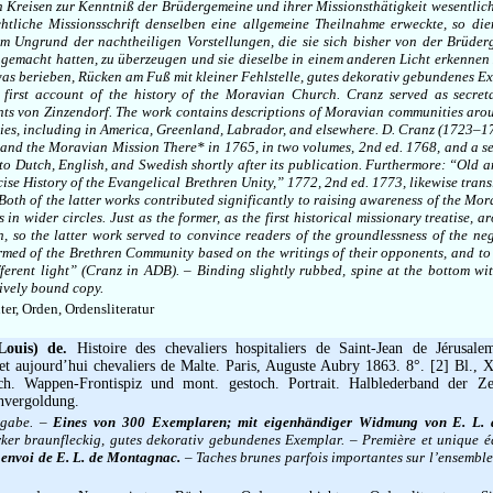
 Kreisen zur Kenntniß der Brüdergemeine und ihrer Missionsthätigkeit wesentlic
chtliche Missionsschrift denselben eine allgemeine Theilnahme erweckte, so die
em Ungrund der nachtheiligen Vorstellungen, die sie sich bisher von der Brüde
 gemacht hatten, zu überzeugen und sie dieselbe in einem anderen Licht erkennen
as berieben, Rücken am Fuß mit kleiner Fehlstelle, gutes dekorativ gebundenes E
 first account of the history of the Moravian Church. Cranz served as secret
ts von Zinzendorf. The work contains descriptions of Moravian communities aro
ities, including in America, Greenland, Labrador, and elsewhere. D. Cranz (1723–1
and the Moravian Mission There* in 1765, in two volumes, 2nd ed. 1768, and a s
to Dutch, English, and Swedish shortly after its publication. Furthermore: “Old 
ise History of the Evangelical Brethren Unity,” 1772, 2nd ed. 1773, likewise trans
Both of the latter works contributed significantly to raising awareness of the M
es in wider circles. Just as the former, as the first historical missionary treatise,
en, so the latter work served to convince readers of the groundlessness of the ne
rmed of the Brethren Community based on the writings of their opponents, and to
ferent light” (Cranz in ADB). – Binding slightly rubbed, spine at the bottom wi
tively bound copy.
er, Orden, Ordensliteratur
Louis) de.
Histoire des chevaliers hospitaliers de Saint-Jean de Jérusale
et aujourd’hui chevaliers de Malte. Paris, Auguste Aubry 1863. 8°. [2] Bl., 
ch. Wappen-Frontispiz und mont. gestoch. Portrait. Halblederband der Ze
nvergoldung.
sgabe. –
Eines von 300 Exemplaren; mit eigenhändiger Widmung von E. L.
rker braunfleckig, gutes dekorativ gebundenes Exemplar. – Première et unique é
 envoi de E. L. de Montagnac.
– Taches brunes parfois importantes sur l’ensemble