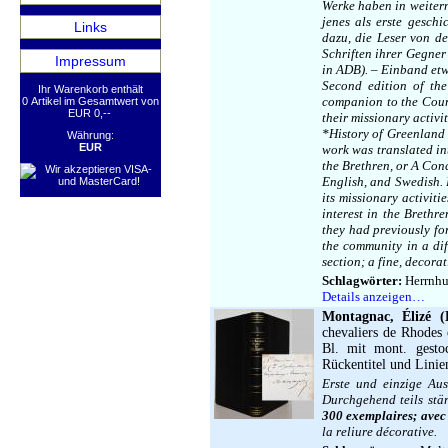
Werke haben in weitern
jenes als erste geschi
Links
dazu, die Leser von d
Schriften ihrer Gegner
Impressum
in ADB). – Einband etw
Second edition of the
Ihr Warenkorb enthält
companion to the Coun
0 Artikel im Gesamtwert von
EUR 0,--
their missionary activ
*History of Greenland 
Währung:
EUR
work was translated in
the Brethren, or A Conc
English, and Swedish. 
its missionary activiti
interest in the Brethr
they had previously fo
the community in a dif
section; a fine, decora
Schlagwörter:
Herrnhut
Details anzeigen…
Montagnac, Élizé (
chevaliers de Rhodes 
Bl. mit mont. gesto
Rückentitel und Linie
Erste und einzige Au
Durchgehend teils stä
300 exemplaires; avec
la reliure décorative.