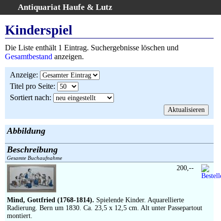
Antiquariat Haufe & Lutz
:
Volltextsuche
Kinderspiel
Home
Die Liste enthält 1 Eintrag. Suchergebnisse löschen und
Gesamtbestand
Gesamtbestand
anzeigen.
Erweiterte Suche
Anzeige
:
Kategorien
Titel pro Seite
:
Schlagwörter
Sortiert nach
:
Suchergebnisse
Warenkorb
AGB
Abbildung
Widerruf
Beschreibung
Über uns
Gesamte Buchaufnahme
Aktuelle Kataloge
200,--
Kontakt
Ankauf
Mind, Gottfried (1768-1814).
Spielende Kinder. Aquarellierte
Links
Radierung. Bern um 1830. Ca. 23,5 x 12,5 cm. Alt unter Passepartout
montiert.