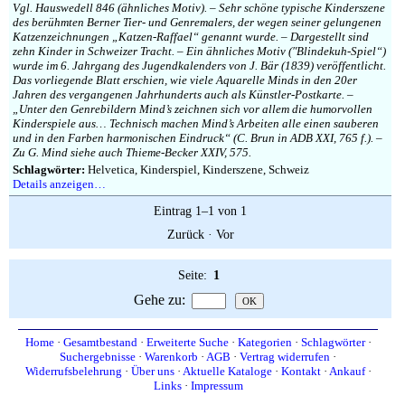
Impressum
Vgl. Hauswedell 846 (ähnliches Motiv). – Sehr schöne typische Kinderszene
des berühmten Berner Tier- und Genremalers, der wegen seiner gelungenen
Katzenzeichnungen „Katzen-Raffael“ genannt wurde. – Dargestellt sind
zehn Kinder in Schweizer Tracht. – Ein ähnliches Motiv (″Blindekuh-Spiel“)
wurde im 6. Jahrgang des Jugendkalenders von J. Bär (1839) veröffentlicht.
Das vorliegende Blatt erschien, wie viele Aquarelle Minds in den 20er
Jahren des vergangenen Jahrhunderts auch als Künstler-Postkarte. –
„Unter den Genrebildern Mind’s zeichnen sich vor allem die humorvollen
Kinderspiele aus… Technisch machen Mind’s Arbeiten alle einen sauberen
und in den Farben harmonischen Eindruck“ (C. Brun in ADB XXI, 765 f.). –
Zu G. Mind siehe auch Thieme-Becker XXIV, 575.
Schlagwörter:
Helvetica, Kinderspiel, Kinderszene, Schweiz
Details anzeigen…
Eintrag 1–1 von 1
Zurück
·
Vor
Seite:
1
Gehe zu
:
Home
·
Gesamtbestand
·
Erweiterte Suche
·
Kategorien
·
Schlagwörter
·
Suchergebnisse
·
Warenkorb
·
AGB
·
Vertrag widerrufen
·
Widerrufsbelehrung
·
Über uns
·
Aktuelle Kataloge
·
Kontakt
·
Ankauf
·
Links
·
Impressum