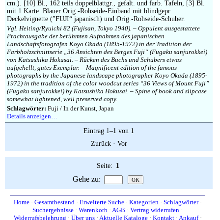
Impressum
cm.). [10] Bl., 162 teils doppelblattgr., gefalt. und farb. Tafeln, [3] Bl.
mit 1 Karte. Blauer Orig.-Rohseide-Einband mit blindgepr.
Deckelvignette (″FUJI“ japanisch) und Orig.-Rohseide-Schuber.
Vgl. Heiting/Ryuichi 82 (Fujisan, Tokyo 1940). – Oppulent ausgestattete
Prachtausgabe der berühmten Aufnahmen des japanischen
Landschaftsfotografen Koyo Okada (1895-1972) in der Tradition der
Farbholzschnittserie „36 Ansichten des Berges Fuji“ (Fugaku sanjurokkei)
von Katsushika Hokusai. – Rücken des Buchs und Schubers etwas
aufgehellt, gutes Exemplar. – Magnificent edition of the famous
photographs by the Japanese landscape photographer Koyo Okada (1895-
1972) in the tradition of the color woodcut series “36 Views of Mount Fuji”
(Fugaku sanjurokkei) by Katsushika Hokusai. – Spine of book and slipcase
somewhat lightened, well preserved copy.
Schlagwörter:
Fuji / In der Kunst, Japan
Details anzeigen…
Eintrag 1–1 von 1
Zurück
·
Vor
Seite:
1
Gehe zu
:
Home
·
Gesamtbestand
·
Erweiterte Suche
·
Kategorien
·
Schlagwörter
·
Suchergebnisse
·
Warenkorb
·
AGB
·
Vertrag widerrufen
·
Widerrufsbelehrung
·
Über uns
·
Aktuelle Kataloge
·
Kontakt
·
Ankauf
·