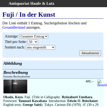
Antiquariat Haufe & Lutz
:
Volltextsuche
Fuji / In der Kunst
Home
Die Liste enthält 1 Eintrag. Suchergebnisse löschen und
Gesamtbestand
Gesamtbestand
anzeigen.
Erweiterte Suche
Anzeige
:
Kategorien
Titel pro Seite
:
Schlagwörter
Sortiert nach
:
Suchergebnisse
Warenkorb
AGB
Abbildung
Widerruf
Beschreibung
Über uns
Gesamte Buchaufnahme
Aktuelle Kataloge
400,--
Kontakt
Ankauf
Okada, Koyo.
Fuji. (Title in Calligraphy:
Ryûzaburô Umehara
.
Links
Foreword:
Yasunari Kawabata
. Introduction:
Edwin O. Reischauer
.
English texts:
George Saitô
). Tokyo, Curieux-Dô (1970). 4° (30 x 29