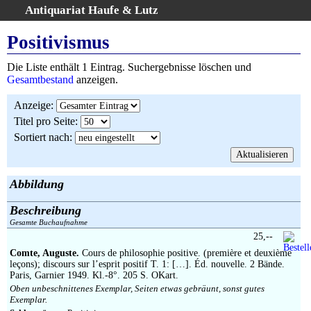
Antiquariat Haufe & Lutz
:
Volltextsuche
Positivismus
Home
Die Liste enthält 1 Eintrag. Suchergebnisse löschen und
Gesamtbestand
Gesamtbestand
anzeigen.
Erweiterte Suche
Anzeige
:
Kategorien
Titel pro Seite
:
Schlagwörter
Sortiert nach
:
Suchergebnisse
Warenkorb
AGB
Abbildung
Widerruf
Beschreibung
Über uns
Gesamte Buchaufnahme
Aktuelle Kataloge
25,--
Comte, Auguste.
Cours de philosophie positive. (première et deuxième
Kontakt
leçons); discours sur l’esprit positif T. 1: […]. Éd. nouvelle. 2 Bände.
Ankauf
Paris, Garnier 1949. Kl.-8°. 205 S. OKart.
Oben unbeschnittenes Exemplar, Seiten etwas gebräunt, sonst gutes
Links
Exemplar.