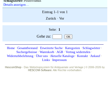
Impressum
Schlagwörter:
Positivismus
Details anzeigen…
Eintrag 1–1 von 1
Zurück
·
Vor
Seite:
1
Gehe zu
:
Home
·
Gesamtbestand
·
Erweiterte Suche
·
Kategorien
·
Schlagwörter
·
Suchergebnisse
·
Warenkorb
·
AGB
·
Vertrag widerrufen
·
Widerrufsbelehrung
·
Über uns
·
Aktuelle Kataloge
·
Kontakt
·
Ankauf
·
Links
·
Impressum
HescomShop
- Das Webshopsystem für Antiquariate und Verlage | © 2006-2026 by
HESCOM-Software
. Alle Rechte vorbehalten.