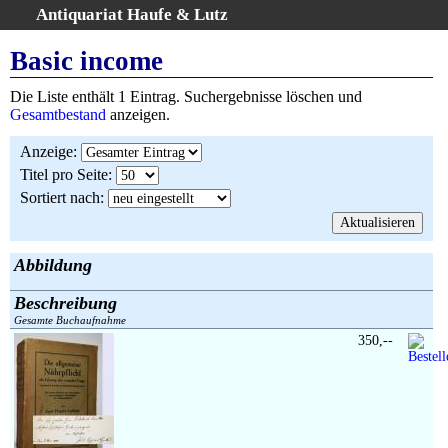
Antiquariat Haufe & Lutz
:
Volltextsuche
Basic income
Home
Die Liste enthält 1 Eintrag. Suchergebnisse löschen und
Gesamtbestand
Gesamtbestand
anzeigen.
Erweiterte Suche
Anzeige
:
Kategorien
Titel pro Seite
:
Schlagwörter
Sortiert nach
:
Suchergebnisse
Warenkorb
AGB
Abbildung
Widerruf
Beschreibung
Über uns
Gesamte Buchaufnahme
Aktuelle Kataloge
350,--
Kontakt
Ankauf
Links