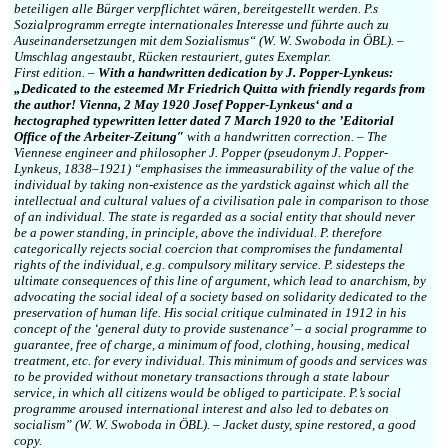
beteiligen alle Bürger verpflichtet wären, bereitgestellt werden. P.s
Sozialprogramm erregte internationales Interesse und führte auch zu
Auseinandersetzungen mit dem Sozialismus“ (W. W. Swoboda in ÖBL). –
Umschlag angestaubt, Rücken restauriert, gutes Exemplar.
First edition. –
With a handwritten dedication by J. Popper-Lynkeus:
„Dedicated to the esteemed Mr Friedrich Quitta with friendly regards from
the author! Vienna, 2 May 1920 Josef Popper-Lynkeus‘ and a
hectographed typewritten letter dated 7 March 1920 to the ’Editorial
Office of the Arbeiter-Zeitung″
with a handwritten correction. – The
Viennese engineer and philosopher J. Popper (pseudonym J. Popper-
Lynkeus, 1838–1921) “emphasises the immeasurability of the value of the
individual by taking non-existence as the yardstick against which all the
intellectual and cultural values of a civilisation pale in comparison to those
of an individual. The state is regarded as a social entity that should never
be a power standing, in principle, above the individual. P. therefore
categorically rejects social coercion that compromises the fundamental
rights of the individual, e.g. compulsory military service. P. sidesteps the
ultimate consequences of this line of argument, which lead to anarchism, by
advocating the social ideal of a society based on solidarity dedicated to the
preservation of human life. His social critique culminated in 1912 in his
concept of the ‘general duty to provide sustenance’ – a social programme to
guarantee, free of charge, a minimum of food, clothing, housing, medical
treatment, etc. for every individual. This minimum of goods and services was
to be provided without monetary transactions through a state labour
service, in which all citizens would be obliged to participate. P.’s social
programme aroused international interest and also led to debates on
socialism” (W. W. Swoboda in ÖBL). – Jacket dusty, spine restored, a good
copy.