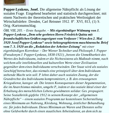
Impressum
Popper-Lynkeus, Josef.
Die allgemeine Nährpflicht als Lösung der
sozialen Frage. Eingehend bearbeitet und statistisch durchgerechnet; mit
einem Nachweis der theoretischen und praktischen Wertlosigkeit der
Wirtschaftslehre. Dresden, Carl Reissner 1912. 8°. XVI, 813, (1) S.
Orig.-Kartonumschlag.
ÖBL VIII, 205. – Erste Ausgabe. –
Mit eigenhändiger Widmung von J.
Popper-Lynkeus „Dem sehr geehrten Herrn Friedrich Quitta mit
freundschaftlichen Grüßen zugeeignet vom Verfasser ! Wien den 2. Mai
1920 Josef Popper-Lynkeus“ sowie hektographiertem maschinenschr. Brief
vom 7. 3. 1920 an die „Redaktion der Arbeiter-Zeitung″
mit einer
eigenhändigen Korrektur. – Der Wiener Techniker und Philosoph J. Popper
(Pseudonym J. Popper-Lynkeus, 1838-1921) „betont die Unmeßbarkeit des
Wertes des Individuums, indem er die Nichtexistenz als Maßstab nimmt, nach
welchem alle intellektuellen und kulturellen Werte einer Zivilisation
gegenüber dem eines Individuums verschwinden. Der Staat wird als soziales
Geschöpf betrachtet, das niemals eine prinzipiell über dem Individuum
stehende Macht sein soll. P. lehnt daher auch sozialen Zwang, der die
Grundrechte des Individuums kompromittiert, z. B. den erzwungenen
Kriegsdienst, kategor. ab. Die letzten Konsequenzen dieser Argumentation,
die im Anarchismus münden, umgeht P., indem er das soziale Ideal einer der
Erhaltung des menschlichen Lebens gewidmeten solidar. Ges. propagiert.
Seine Sozialkritik gipfelte 1912 in seinem Konzept der „allgemeinen
Nährpflicht“ – einem sozialen Programm zur kostenlosen Sicherstellung
eines Minimums an Nahrung, Kleidung, Wohnung, ärztlicher Behandlung
etc. für jedes Individuum. Dieses Minimum an Waren und Diensten sollte
ohne Geldverkehr durch einen staatlichen Arbeitsdienst, an dem sich zu