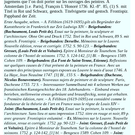
Impressum
jugemens que l’on doit porter sur les ouvrages des peintres. A
Amsterdam [i.e. Paris], François L’Honoré 1736. Kl.-8°. 85, (1) S. mit
Titel in Rot und Schwarz, gestoch. Titelvignette und gestoch. Frontispiz.
Pappband der Zeit.
Erste Ausgabe, selten. – A. Félibien (1619-1695) gilt als Begründer der
Kunsttheorie in Frankreich zur Zeit Ludwigs XIV. –
Beigebunden:
(Bachaumont, Louis Petit de).
Essai sur la peinture, la sculpture et
l’architecture. Ohne Ort und Druck 1752. Titel in Rot und Schwarz, 89 S. mit
gestoch. Frontispiz. –
Beigebunden: Derselbe.
Mémoires sur le Louvre.
Nouvelle édition, revue et corrigée. 1752. S. 90-123. –
Beigebunden:
Gresset, (Louis Petit de et Voltaire).
Epitre à Monsieur de Tounehem. Sur la
colonne de l’hostel de soissons. 1752. S. 124-142, [1] Bl. – Bengesco 1589.
Cohen 109. –
Beigebunden: (La Font de Saint-Yenne, Etienne).
Reflexions
sur quelques causes de l’état présent de la peinture en France. Avec un
examen des principaux ouvrages exposes au Louvre le mois d’aout 1746. A
La Haye, Jean Neaulme 1747. [3] Bl., 155 S. –
Beigebunden: (Duchesne,
Nicolas Bonaventure).
Nouveaux sujets de peinture et de sculpture. Paris,
Duchesne 1755. 72 S. – Interessanter Sammelband mit 4 seltenen Werken zur
französischen Kunstgeschichte des 18. Jahrhunderts. – Einband etwas
berieben, stellenweise etwas gebräunt und braunfleckig, sonst gut erhalten.
– Première édition, rare. – A. Félibien (1619-1695) est considéré comme le
fondateur de la théorie de l’art en France sous le règne de Louis XIV –
Joint: (Bachaumont, Louis Petit de).
Essai sur la peinture, la sculpture et
l’architecture. Sans lieu et sans impression 1752. titre en rouge et noir, 89 p.
avec gravure. Frontispice enluminé. –
Et.
Mémoires sur le Louvre. Nouvelle
édition, revue et corrigée. 1752. pp. 90-123 –
Joint: Gresset, (Louis Petit de
et Voltaire).
Epitre à Monsieur de Tounehem. Sur la colonne de l’hostel de
soissons. 1752. p. 124-142, [1] bl. – Bengesco 1589. Cohen 109. –
Joint: