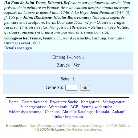
(La Font de Saint-Yenne, Etienne).
Reflexions sur quelques causes de l’état
présent de la peinture en France. Avec un examen des principaux ouvrages
exposés au Louvre le mois d’aout 1746. A La Haye, Jean Neaulme 1747. [3]
ff. 155 p. –
Joint: (Duchesne, Nicolas Bonaventure).
Nouveaux sujets de
peinture et de sculpture. Paris, Duchesne 1755. 72 p. – Quatre ouvrages
rares sur l’histoire de l’art français du 18e siècle. – Reliure un peu frottée,
quelques rousseurs et brunissures par endroits, sinon bon état.
Schlagwörter:
France, Frankreich, Kunstgeschichte, Painting, Peinture /
Ouvrages avant 1800
Details anzeigen…
Eintrag 1–1 von 1
Zurück
·
Vor
Seite:
1
Gehe zu
:
Home
·
Gesamtbestand
·
Erweiterte Suche
·
Kategorien
·
Schlagwörter
·
Suchergebnisse
·
Warenkorb
·
AGB
·
Vertrag widerrufen
·
Widerrufsbelehrung
·
Über uns
·
Aktuelle Kataloge
·
Kontakt
·
Ankauf
·
Links
·
Impressum
HescomShop
- Das Webshopsystem für Antiquariate und Verlage | © 2006-2026 by
HESCOM-Software
. Alle Rechte vorbehalten.