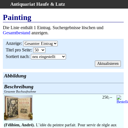
Antiquariat Haufe & Lutz
:
Volltextsuche
Painting
Home
Die Liste enthält 1 Eintrag. Suchergebnisse löschen und
Gesamtbestand
Gesamtbestand
anzeigen.
Erweiterte Suche
Anzeige
:
Kategorien
Titel pro Seite
:
Schlagwörter
Sortiert nach
:
Suchergebnisse
Warenkorb
AGB
Abbildung
Widerruf
Beschreibung
Über uns
Gesamte Buchaufnahme
Aktuelle Kataloge
250,--
Kontakt
Ankauf
Links
(Félibien, André).
L’idée du peintre parfait. Pour servir de règle aux