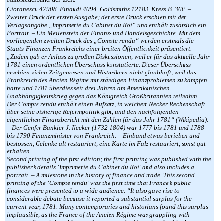
Cioranescu 47908. Einaudi 4094. Goldsmiths 12183. Kress B. 360. –
Zweiter Druck der ersten Ausgabe; der erste Druck erschien mit der
Verlagsangabe „Imprimerie du Cabinet du Roi“ und enthält zusätzlich ein
Portrait. – Ein Meilenstein der Finanz- und Handelsgeschichte. Mit dem
vorliegenden zweiten Druck des „Compte rendu“ wurden erstmals die
Staats-Finanzen Frankreichs einer breiten Öffentlichkeit präsentiert.
„Zudem gab er Anlass zu großen Diskussionen, weil er für das aktuelle Jahr
1781 einen ordentlichen Überschuss konstatierte. Dieser Überschuss
erschien vielen Zeitgenossen und Historikern nicht glaubhaft, weil das
Frankreich des Ancien Régime mit ständigen Finanzproblemen zu kämpfen
hatte und 1781 überdies seit drei Jahren am Amerikanischen
Unabhängigkeitskrieg gegen das Königreich Großbritannien teilnahm. …
Der Compte rendu enthält einen Aufsatz, in welchem Necker Rechenschaft
über seine bisherige Reformpolitik gibt, und den nachfolgenden
eigentlichen Finanzbericht mit den Zahlen für das Jahr 1781“ (Wikipedia).
– Der Genfer Bankier J. Necker (1732-1804) war 1777 bis 1781 und 1788
bis 1790 Finanzminister von Frankreich. – Einband etwas berieben und
bestossen, Gelenke alt restauriert, eine Karte im Falz restauriert, sonst gut
erhalten.
Second printing of the first edition; the first printing was published with the
publisher’s details ‘Imprimerie du Cabinet du Roi’ and also includes a
portrait. – A milestone in the history of finance and trade. This second
printing of the ‘Compte rendu’ was the first time that France’s public
finances were presented to a wide audience. “It also gave rise to
considerable debate because it reported a substantial surplus for the
current year, 1781. Many contemporaries and historians found this surplus
implausible, as the France of the Ancien Régime was grappling with