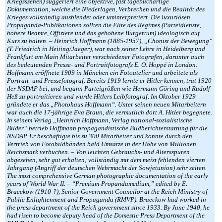
Kriegsszenen) suggeriert eine objektive, fast tagebuchartige
Dokumentation, welche die Niederlagen, Verbrechen und die Realität des
Krieges vollständig ausblendet oder uminterpretiert. Die luxuriösen
Propaganda-Publikationen sollten die Elite des Regimes (Parteidienste,
höhere Beamte, Offiziere und das gehobene Bürgertum) ideologisch auf
Kurs zu halten. – Heinrich Hoffmann (1885-1957), „Chonist der Bewegung“
(T. Friedrich in Heiting/Jaeger), war nach seiner Lehre in Heidelberg und
Frankfurt am Main Mitarbeiter verschiedener Fotografen, darunter auch
des bedeutenden Presse- und Portraitfotografs E. O. Hoppé in London.
Hoffmann eröffnete 1909 in München ein Fotoatelier und arbeitete als
Portrait- und Pressefotograf. Bereits 1919 lernte er Hitler kennen, trat 1920
der NSDAP bei, und begann Parteigrößen wie Hermann Göring und Rudolf
Heß zu portraitieren und wurde Hitlers Leibfotograf. Im Oktober 1929
gründete er das „Photohaus Hoffmann“. Unter seinen neuen Mitarbeitern
war auch die 17-jährige Eva Braun, die vermutlich dort A. Hitler begegnete.
In seinem Verlag „Heinrich Hoffmann, Verlag national-sozialistische
Bilder“ betrieb Hoffmann propagandistische Bildberichterstattung für die
NSDAP. Er beschäftigte bis zu 300 Mitarbeiter und konnte durch den
Vertrieb von Fotobildbänden bald Umsätze in der Höhe von Millionen
Reichsmark verbuchen. – Von leichten Gebrauchs- und Altersspuren
abgesehen, sehr gut erhalten; vollständig mit dem meist fehlenden vierten
Jahrgang (Angriff der deutschen Wehrmacht der Sowjetunion) sehr selten.
The most comprehensive German photographic documentation of the early
years of World War II. – “Premium-Propandamedium,” edited by E.
Braeckow (1910-?), Senior Government Councilor at the Reich Ministry of
Public Enlightenment and Propaganda (RMVP). Braeckow had worked in
the press department of the Reich government since 1933. By June 1940, he
had risen to become deputy head of the Domestic Press Department of the