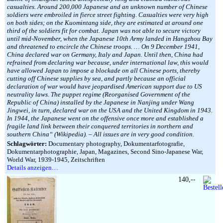
casualties. Around 200,000 Japanese and an unknown number of Chinese
soldiers were embroiled in fierce street fighting. Casualties were very high
on both sides; on the Kuomintang side, they are estimated at around one
third of the soldiers fit for combat. Japan was not able to secure victory
until mid-November, when the Japanese 10th Army landed in Hangzhou Bay
and threatened to encircle the Chinese troops. … On 9 December 1941,
China declared war on Germany, Italy and Japan. Until then, China had
refrained from declaring war because, under international law, this would
have allowed Japan to impose a blockade on all Chinese ports, thereby
cutting off Chinese supplies by sea, and partly because an official
declaration of war would have jeopardised American support due to US
neutrality laws. The puppet regime (Reorganised Government of the
Republic of China) installed by the Japanese in Nanjing under Wang
Jingwei, in turn, declared war on the USA and the United Kingdom in 1943.
In 1944, the Japanese went on the offensive once more and established a
fragile land link between their conquered territories in northern and
southern China“ (Wikipedia). – All issues are in very good condition.
Schlagwörter:
Documentary photography, Dokumentarfotografie,
Dokumentarphotographie, Japan, Magazines, Second Sino-Japanese War,
World War, 1939-1945, Zeitschriften
Details anzeigen…
140,--