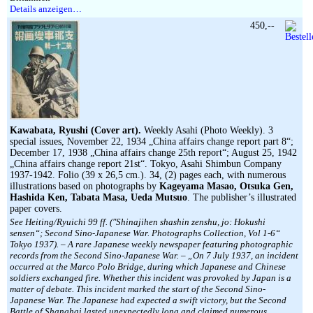
Details anzeigen…
450,--
Kawabata, Ryushi (Cover art).
Weekly Asahi (Photo Weekly). 3
special issues, November 22, 1934 „China affairs change report part 8“;
December 17, 1938 „China affairs change 25th report“; August 25, 1942
„China affairs change report 21st“. Tokyo, Asahi Shimbun Company
1937-1942. Folio (39 x 26,5 cm.). 34, (2) pages each, with numerous
illustrations based on photographs by
Kageyama Masao, Otsuka Gen,
Hashida Ken, Tabata Masa, Ueda Mutsuo
. The publisher’s illustrated
paper covers.
See Heiting/Ryuichi 99 ff. (″Shinajihen shashin zenshu, jo: Hokushi
sensen“; Second Sino-Japanese War. Photographs Collection, Vol 1-6“
Tokyo 1937). – A rare Japanese weekly newspaper featuring photographic
records from the Second Sino-Japanese War. – „On 7 July 1937, an incident
occurred at the Marco Polo Bridge, during which Japanese and Chinese
soldiers exchanged fire. Whether this incident was provoked by Japan is a
matter of debate. This incident marked the start of the Second Sino-
Japanese War. The Japanese had expected a swift victory, but the Second
Battle of Shanghai lasted unexpectedly long and claimed numerous