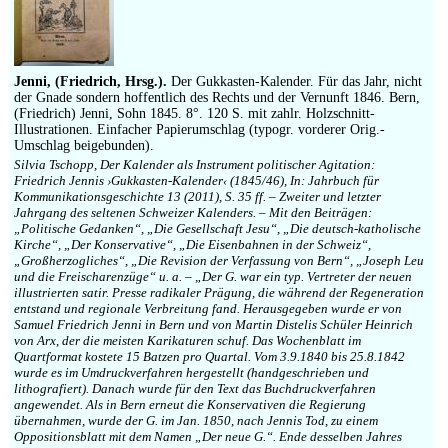
Jenni, (Friedrich, Hrsg.).
Der Gukkasten-Kalender. Für das Jahr, nicht
der Gnade sondern hoffentlich des Rechts und der Vernunft 1846. Bern,
(Friedrich) Jenni, Sohn 1845. 8°. 120 S. mit zahlr. Holzschnitt-
Illustrationen. Einfacher Papierumschlag (typogr. vorderer Orig.-
Umschlag beigebunden).
Silvia Tschopp, Der Kalender als Instrument politischer Agitation:
Friedrich Jennis ›Gukkasten-Kalender‹ (1845/46), In: Jahrbuch für
Kommunikationsgeschichte 13 (2011), S. 35 ff. – Zweiter und letzter
Jahrgang des seltenen Schweizer Kalenders. – Mit den Beiträgen:
„Politische Gedanken“, „Die Gesellschaft Jesu“, „Die deutsch-katholische
Kirche“, „Der Konservative“, „Die Eisenbahnen in der Schweiz“,
„Großherzogliches“, „Die Revision der Verfassung von Bern“, „Joseph Leu
und die Freischarenzüge“ u. a. – „Der G. war ein typ. Vertreter der neuen
illustrierten satir. Presse radikaler Prägung, die während der Regeneration
entstand und regionale Verbreitung fand. Herausgegeben wurde er von
Samuel Friedrich Jenni in Bern und von Martin Distelis Schüler Heinrich
von Arx, der die meisten Karikaturen schuf. Das Wochenblatt im
Quartformat kostete 15 Batzen pro Quartal. Vom 3.9.1840 bis 25.8.1842
wurde es im Umdruckverfahren hergestellt (handgeschrieben und
lithografiert). Danach wurde für den Text das Buchdruckverfahren
angewendet. Als in Bern erneut die Konservativen die Regierung
übernahmen, wurde der G. im Jan. 1850, nach Jennis Tod, zu einem
Oppositionsblatt mit dem Namen „Der neue G.“. Ende desselben Jahres