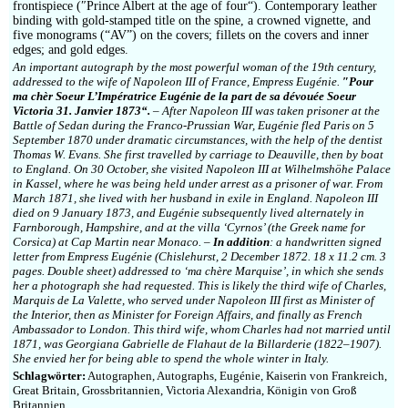
frontispiece (″Prince Albert at the age of four“). Contemporary leather
binding with gold-stamped title on the spine, a crowned vignette, and
five monograms (“AV”) on the covers; fillets on the covers and inner
edges; and gold edges.
An important autograph by the most powerful woman of the 19th century,
addressed to the wife of Napoleon III of France, Empress Eugénie.
″Pour
ma chèr Soeur L’Impératrice Eugénie de la part de sa dévouée Soeur
Victoria 31. Janvier 1873“.
– After Napoleon III was taken prisoner at the
Battle of Sedan during the Franco-Prussian War, Eugénie fled Paris on 5
September 1870 under dramatic circumstances, with the help of the dentist
Thomas W. Evans. She first travelled by carriage to Deauville, then by boat
to England. On 30 October, she visited Napoleon III at Wilhelmshöhe Palace
in Kassel, where he was being held under arrest as a prisoner of war. From
March 1871, she lived with her husband in exile in England. Napoleon III
died on 9 January 1873, and Eugénie subsequently lived alternately in
Farnborough, Hampshire, and at the villa ‘Cyrnos’ (the Greek name for
Corsica) at Cap Martin near Monaco. –
In addition
: a handwritten signed
letter from Empress Eugénie (Chislehurst, 2 December 1872. 18 x 11.2 cm. 3
pages. Double sheet) addressed to ‘ma chère Marquise’, in which she sends
her a photograph she had requested. This is likely the third wife of Charles,
Marquis de La Valette, who served under Napoleon III first as Minister of
the Interior, then as Minister for Foreign Affairs, and finally as French
Ambassador to London. This third wife, whom Charles had not married until
1871, was Georgiana Gabrielle de Flahaut de la Billarderie (1822–1907).
She envied her for being able to spend the whole winter in Italy.
Schlagwörter:
Autographen, Autographs, Eugénie, Kaiserin von Frankreich,
Great Britain, Grossbritannien, Victoria Alexandria, Königin von Groß
Britannien