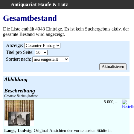
Antiquariat Haufe & Lutz
:
Volltextsuche
Gesamtbestand
Home
Die Liste enthält 4048 Einträge. Es ist kein Suchergebnis aktiv, der
Gesamtbestand
gesamte Bestand wird angezeigt.
Erweiterte Suche
Anzeige
:
Kategorien
Titel pro Seite
:
Schlagwörter
Sortiert nach
:
Warenkorb
AGB
Widerruf
Abbildung
Über uns
Beschreibung
Aktuelle Kataloge
Gesamte Buchaufnahme
5.000,--
Kontakt
Ankauf
Links
Impressum
Lange, Ludwig.
Original-Ansichten der vornehmsten Städte in