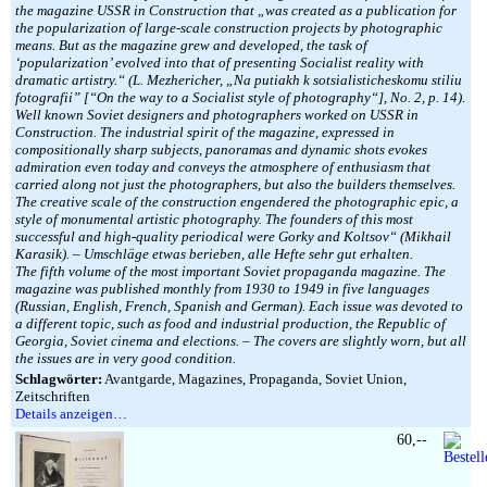
the magazine USSR in Construction that „was created as a publication for
the popularization of large-scale construction projects by photographic
means. But as the magazine grew and developed, the task of
‘popularization’ evolved into that of presenting Socialist reality with
dramatic artistry.“ (L. Mezhericher, „Na putiakh k sotsialisticheskomu stiliu
fotografii” [“On the way to a Socialist style of photography“], No. 2, p. 14).
Well known Soviet designers and photographers worked on USSR in
Construction. The industrial spirit of the magazine, expressed in
compositionally sharp subjects, panoramas and dynamic shots evokes
admiration even today and conveys the atmosphere of enthusiasm that
carried along not just the photographers, but also the builders themselves.
The creative scale of the construction engendered the photographic epic, a
style of monumental artistic photography. The founders of this most
successful and high-quality periodical were Gorky and Koltsov“ (Mikhail
Karasik). – Umschläge etwas berieben, alle Hefte sehr gut erhalten.
The fifth volume of the most important Soviet propaganda magazine. The
magazine was published monthly from 1930 to 1949 in five languages
(Russian, English, French, Spanish and German). Each issue was devoted to
a different topic, such as food and industrial production, the Republic of
Georgia, Soviet cinema and elections. – The covers are slightly worn, but all
the issues are in very good condition.
Schlagwörter:
Avantgarde, Magazines, Propaganda, Soviet Union,
Zeitschriften
Details anzeigen…
60,--