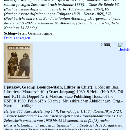
seinem geistigen Zusammenbruch im Januar 1889). – Ohne die Bände I/3
(Nachgelassene Aufzeichnungen, Herbst 1862 – Sommer 1864), I/5
(Nachgelassene Aufzeichnungen Frühjahr 1868 – Herbst 1869), V/3
(Nachbericht zum ersten Band der fünften Abteilung „Morgenröthe“) und
die erst 2001-2021 erschienene IX. Abteilung (Der späte handschriftliche
Nachlass, 14 Bände).
Schlagwörter:
Gesamtausgaben
Details anzeigen…
2.000,--
Pjatakov, G(eorgi Leonidowitsch, Editor in Chief).
USSR im Bau.
Illustrierte Monatsschrift. (Erster Jahrgang) 1930. 9 Hefte (Heft 5/6, 7/8
und 10/11 als Doppel-Nr.). Moskau, State Publishing House of the
RSFSR 1930. Folio (43 x 30 cm.). Mit zahlreichen Abbildungen. Orig.-
Kartonumschläge.
Hellyer 860. Karasik/Heiting 17 ff. Parr/Badger I, 148 f. Rowell/Wye 242 f.
– Erster Jahrgang des wichtigsten sowjetischen Propagandamagazins. Die
Zeitscchrift erschien von 1930 bis 1949 monatlich in fünf Sprachen
(Russisch, Englisch, Französisch, Spanisch und Deutsch). Jede Ausgabe war
einem anderen Thema gewidmet, beispielsweise Lebensmittel- und