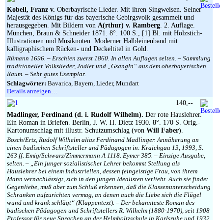
Kobell, Franz v.
Oberbayrische Lieder. Mit ihren Singweisen. Seiner
Majestät des Königs für das bayerische Gebirgsvolk gesammelt und
herausgegeben. Mit Bildern von
A(rthur) v. Ramberg
. 2. Auflage.
München, Braun & Schneider 1871. 8°. 100 S., [1] Bl. mit Holzstich-
Illustrationen und Musiknoten. Moderner Halbleinenband mit
kalligraphischem Rücken- und Deckeltitel in Gold.
Rümann 1696. – Erschien zuerst 1860. In allen Auflagen selten. – Sammlung
traditioneller Volkslieder, Jodler und „Gsangln“ aus dem oberbayerischen
Raum. – Sehr gutes Exemplar.
Schlagwörter:
Bavarica, Bayern, Lieder, Mundart
Details anzeigen…
140,--
Madlinger, Ferdinand (d. i. Rudolf Wilhelm).
Der rote Hauslehrer.
Ein Roman in Briefen. Berlin, J. W. H. Dietz 1930. 8°. 170 S. Orig.-
Kartonumschlag mit illustr. Schutzumschlag (von
Will Faber
).
Bosch/Ertz, Rudolf Wilhelm alias Ferdinand Madlinger. Annäherung an
einen badischen Schriftsteller und Pädagogen in: Kraichgau 13, 1993, S.
263 ff. Emig/Schwarz/Zimmermann A 1118. Eymer 385. – Einzige Ausgabe,
selten. – „Ein junger sozialistischer Lehrer bekommt Stellung als
Hauslehrer bei einem Industriellen, dessen feingeistige Frau, von ihrem
Mann vernachlässigt, sich in den jungen Idealisten verliebt. Auch sie findet
Gegenliebe, muß aber zum Schluß erkennen, daß die Klassenunterscheidung
Schranken aufzurichten vermag, an denen auch die Liebe sich die Flügel
wund und krank schlägt“ (Klappentext). – Der bekannteste Roman des
badischen Pädagogen und Schriftstellers R. Wilhelm (1880-1970), seit 1908
Professor für neue Sprachen an der Helmholtzschule in Karlsruhe und 1932