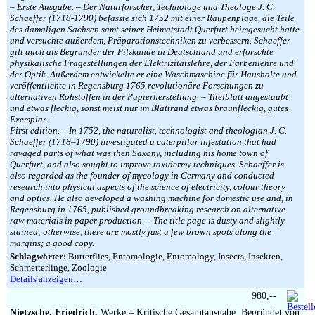
– Erste Ausgabe. – Der Naturforscher, Technologe und Theologe J. C.
Schaeffer (1718-1790) befasste sich 1752 mit einer Raupenplage, die Teile
des damaligen Sachsen samt seiner Heimatstadt Querfurt heimgesucht hatte
und versuchte außerdem, Präparationstechniken zu verbessern. Schaeffer
gilt auch als Begründer der Pilzkunde in Deutschland und erforschte
physikalische Fragestellungen der Elektrizitätslehre, der Farbenlehre und
der Optik. Außerdem entwickelte er eine Waschmaschine für Haushalte und
veröffentlichte in Regensburg 1765 revolutionäre Forschungen zu
alternativen Rohstoffen in der Papierherstellung. – Titelblatt angestaubt
und etwas fleckig, sonst meist nur im Blattrand etwas braunfleckig, gutes
Exemplar.
First edition. – In 1752, the naturalist, technologist and theologian J. C.
Schaeffer (1718–1790) investigated a caterpillar infestation that had
ravaged parts of what was then Saxony, including his home town of
Querfurt, and also sought to improve taxidermy techniques. Schaeffer is
also regarded as the founder of mycology in Germany and conducted
research into physical aspects of the science of electricity, colour theory
and optics. He also developed a washing machine for domestic use and, in
Regensburg in 1765, published groundbreaking research on alternative
raw materials in paper production. – The title page is dusty and slightly
stained; otherwise, there are mostly just a few brown spots along the
margins; a good copy.
Schlagwörter:
Butterflies, Entomologie, Entomology, Insects, Insekten,
Schmetterlinge, Zoologie
Details anzeigen…
980,--
Nietzsche, Friedrich.
Werke – Kritische Gesamtausgabe. Begründet von