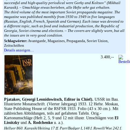
successful and high-quality periodical were Gorky and Koltsov“ (Mikhail
Karasik). – Umschläge etwas berieben, alle Hefte sehr gut erhalten.
The third volume of the most important Soviet propaganda magazine. The
magazine was published monthly from 1930 to 1949 in five languages
(Russian, English, French, Spanish and German). Each issue was devoted to
a different topic, such as food and industrial production, the Republic of
Georgia, Soviet cinema and elections. – The covers are slightly worn, but all
the issues are in very good condition.
Schlagwörter:
Avantgarde, Magazines, Propaganda, Soviet Union,
Zeitschriften
Details anzeigen…
3.400,--
Pjatakov, G(eorgi Leonidowitsch, Editor in Chief).
USSR im Bau.
Illustrierte Monatsschrift. (Vierter Jahrgang) 1933. 12 Hefte. Moskau,
State Publishing House of the RSFSR 1933. Folio (43 x 30 cm.). Mit
zahlreichen Abbildungen, teils auf gefalteten Tafeln. Orig.-
Kartonumschläge (Heft 2, 5, 9 und 12 mit illustr. Umschlägen von
El
Lissitzky
und
A. Rodchenko
u. a.).
Hellyer 860. Karasik/Heiting 17 ff. Parr/Badger I, 148 f. Rowell/Wye 242 f.