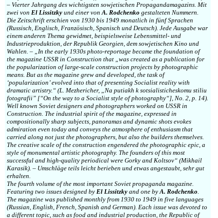
– Vierter Jahrgang des wichtigsten sowjetischen Propagandamagazins. Mit
zwei von
El Lissitzky
und einer von
A. Rodchenko
gestalteten Nummern.
Die Zeitschrift erschien von 1930 bis 1949 monatlich in fünf Sprachen
(Russisch, Englisch, Französisch, Spanisch und Deutsch). Jede Ausgabe war
einem anderen Thema gewidmet, beispielsweise Lebensmittel- und
Industrieproduktion, der Republik Georgien, dem sowjetischen Kino und
Wahlen. – „In the early 1930s photo-reportage became the foundation of
the magazine USSR in Construction that „was created as a publication for
the popularization of large-scale construction projects by photographic
means. But as the magazine grew and developed, the task of
‘popularization’ evolved into that of presenting Socialist reality with
dramatic artistry.“ (L. Mezhericher, „Na putiakh k sotsialisticheskomu stiliu
fotografii” [“On the way to a Socialist style of photography“], No. 2, p. 14).
Well known Soviet designers and photographers worked on USSR in
Construction. The industrial spirit of the magazine, expressed in
compositionally sharp subjects, panoramas and dynamic shots evokes
admiration even today and conveys the atmosphere of enthusiasm that
carried along not just the photographers, but also the builders themselves.
The creative scale of the construction engendered the photographic epic, a
style of monumental artistic photography. The founders of this most
successful and high-quality periodical were Gorky and Koltsov“ (Mikhail
Karasik). – Umschläge teils leicht berieben und etwas angestaubt, sehr gut
erhalten.
The fourth volume of the most important Soviet propaganda magazine.
Featuring two issues designed by
El Lissitzky
and one by
A. Rodchenko
.
The magazine was published monthly from 1930 to 1949 in five languages
(Russian, English, French, Spanish and German). Each issue was devoted to
a different topic, such as food and industrial production, the Republic of