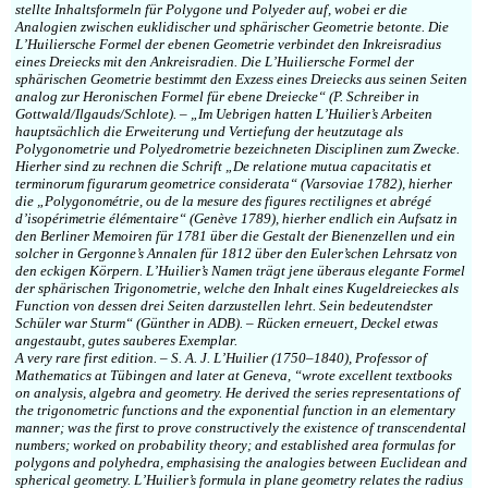
stellte Inhaltsformeln für Polygone und Polyeder auf, wobei er die
Analogien zwischen euklidischer und sphärischer Geometrie betonte. Die
L’Huiliersche Formel der ebenen Geometrie verbindet den Inkreisradius
eines Dreiecks mit den Ankreisradien. Die L’Huiliersche Formel der
sphärischen Geometrie bestimmt den Exzess eines Dreiecks aus seinen Seiten
analog zur Heronischen Formel für ebene Dreiecke“ (P. Schreiber in
Gottwald/Ilgauds/Schlote). – „Im Uebrigen hatten L’Huilier’s Arbeiten
hauptsächlich die Erweiterung und Vertiefung der heutzutage als
Polygonometrie und Polyedrometrie bezeichneten Disciplinen zum Zwecke.
Hierher sind zu rechnen die Schrift „De relatione mutua capacitatis et
terminorum figurarum geometrice considerata“ (Varsoviae 1782), hierher
die „Polygonométrie, ou de la mesure des figures rectilignes et abrégé
d’isopérimetrie élémentaire“ (Genève 1789), hierher endlich ein Aufsatz in
den Berliner Memoiren für 1781 über die Gestalt der Bienenzellen und ein
solcher in Gergonne’s Annalen für 1812 über den Euler’schen Lehrsatz von
den eckigen Körpern. L’Huilier’s Namen trägt jene überaus elegante Formel
der sphärischen Trigonometrie, welche den Inhalt eines Kugeldreieckes als
Function von dessen drei Seiten darzustellen lehrt. Sein bedeutendster
Schüler war Sturm“ (Günther in ADB). – Rücken erneuert, Deckel etwas
angestaubt, gutes sauberes Exemplar.
A very rare first edition. – S. A. J. L’Huilier (1750–1840), Professor of
Mathematics at Tübingen and later at Geneva, “wrote excellent textbooks
on analysis, algebra and geometry. He derived the series representations of
the trigonometric functions and the exponential function in an elementary
manner; was the first to prove constructively the existence of transcendental
numbers; worked on probability theory; and established area formulas for
polygons and polyhedra, emphasising the analogies between Euclidean and
spherical geometry. L’Huilier’s formula in plane geometry relates the radius