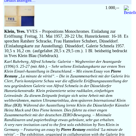
Details anzeigen…
1.000,--
Klein, Yves.
YVES – Propositions Monochromes. Einladung zur
Eröffnung: Freitag, 31. Mai 1957, 20-22 Uhr, Hunsrückenstr. 16-18. Es
sprechen Ratsherr Schracke, Frau Hannelore Schubert, Düsseldorf.
(Einladungskarte zur Ausstellung). Düsseldorf, Galerie Schmela 1957.
10,5 x 16,2 cm. (aufgefaltet 20,5 x 29,5 cm.). 1 Bl. beidseitig bedruckt
in Yves Klein Blau (Siebdruck).
Karl Ruhrberg, Alfred Schmela: Galerist – Wegbereiter der Avantgarde
(1996) S. 25-27 (mit Abb.). – Sehr seltene Einladungskarte zur ersten Yves
Klein Einzel-Ausstellung in Deutschland. – Mit einem Essay von
Pierre
Restany
„La minute de vérité“. – Die in Zusammenarbeit mit der Galerie Iris
Clert, Paris konzipierte Schau war die offizielle Eröffnungsausstellung der
neu gegründeten Galerie von Alfred Schmela in der Düsseldorfer
Hunsrückenstraße. Klein präsentierte seine radikalen, einfarbigen
Leinwände. Zu diesem Zeitpunkt festigte sich seine Arbeit mit dem
weltberühmten, matten Ultramarinblau, dem späteren International Klein
Blue (IKB). Während der Ausstellung lernte Klein die Düsseldorfer Künstler
Heinz Mack und Otto Piene kennen. Dies führte zu einer engen
Zusammenarbeit mit der deutschen ZERO-Bewegung. – Minimale
Randläsuren und papierbedingt etwas gebräunt, sehr gut erhalten.
A very rare invitation card to the first solo exhibition by Yves Klein in
Germany. – Featuring an essay by
Pierre Restany
entitled ‘La minute de
vérité’. – The exhibition, organised in collaboration with the Galerie Iris