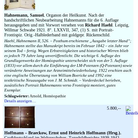
Hahnemann, Samuel.
Organon der Heilkunst. Nach der
handschriftlichen Neubearbeitung Hahnemanns für die 6. Auflage
herausgegeben und mit Vorwort versehen von
Richard Haehl
. Leipzig,
Willmar Schwabe 1921. 8°. LXXVII, 347, (1) S. mit Portrait-
Frontispiz. Orig.-Halblederband mit goldgepr. Rückenschild.
Haehl, Hahnemann II, 526. – Posthum erschienene „Ausgabe letzter Hand“;
Hahnemann stellte das Manuskript bereits im Februar 1842 – ein Jahr vor
seinem Tod – fertig. Wegen Erbstreitigkeiten und historischer Wirren blieb
es jedoch 79 Jahre lang unveröffentlicht. Die wichtige 6. Auflage des
Grundlagenwerks der Homöopathie unterscheidet sich von der 5. Auflage
(1833) vor allem durch die Einführung der LM-Potenzen (Q-Potenzen) sowie
veränderte Anweisungen zur Arzneimittelwiederholung. 1922 erschien auch
eine englische Übersetzung von William Boericke und 1992 eine
textkritische Neuausgabe von J. M. Schmidt. – Vorderdeckel berieben,
zusätzliches Portrait Hahnemanns verso Frontispiz montiert, gutes
Exemplar.
Schlagwörter:
Arnold, Homöopathie
Details anzeigen…
5.800,--
Hoffmann – Braeckow, Ernst und Heinrich Hoffmann (Hrsg.).
Großdeutschland im Weltgeschehen. Tagesbildberichte 1939-1942.