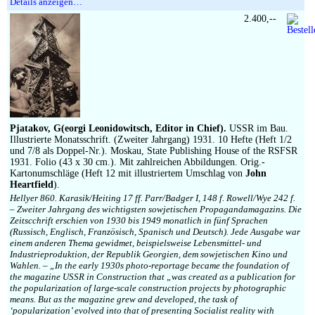
Details anzeigen…
2.400,--
Pjatakov, G(eorgi Leonidowitsch, Editor in Chief).
USSR im Bau.
Illustrierte Monatsschrift. (Zweiter Jahrgang) 1931. 10 Hefte (Heft 1/2
und 7/8 als Doppel-Nr.). Moskau, State Publishing House of the RSFSR
1931. Folio (43 x 30 cm.). Mit zahlreichen Abbildungen. Orig.-
Kartonumschläge (Heft 12 mit illustriertem Umschlag von
John
Heartfield
).
Hellyer 860. Karasik/Heiting 17 ff. Parr/Badger I, 148 f. Rowell/Wye 242 f.
– Zweiter Jahrgang des wichtigsten sowjetischen Propagandamagazins. Die
Zeitscchrift erschien von 1930 bis 1949 monatlich in fünf Sprachen
(Russisch, Englisch, Französisch, Spanisch und Deutsch). Jede Ausgabe war
einem anderen Thema gewidmet, beispielsweise Lebensmittel- und
Industrieproduktion, der Republik Georgien, dem sowjetischen Kino und
Wahlen. – „In the early 1930s photo-reportage became the foundation of
the magazine USSR in Construction that „was created as a publication for
the popularization of large-scale construction projects by photographic
means. But as the magazine grew and developed, the task of
‘popularization’ evolved into that of presenting Socialist reality with