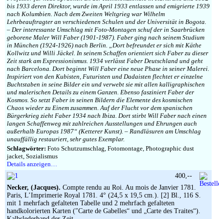
bis 1933 deren Direktor, wurde im April 1933 entlassen und emigrierte 1939
nach Kolumbien. Nach dem Zweiten Weltgrieg war Wilhelm
Lehrbeauftragter an verschiedenen Schulen und der Universität in Bogota.
– Der interessante Umschlag mit Foto-Montagen schuf der in Saarbrücken
geborene Maler Will Faber (1901-1987). Faber ging nach seinem Studium
in München (1924-1926) nach Berlin. „Dort befreundet er sich mit Käthe
Kollwitz und Willi Jäckel. In seinem Schaffen orientiert sich Faber zu dieser
Zeit stark am Expressionismus. 1934 verlässt Faber Deutschland und geht
nach Barcelona. Dort beginnt Will Faber eine neue Phase in seiner Malerei.
Inspiriert von den Kubisten, Futuristen und Dadaisten flechtet er einzelne
Buchtstaben in seine Bilder ein und verwebt sie mit allen kalligraphischen
und malerischen Details zu einem Ganzen. Ebenso fasziniert Faber der
Kosmos. So setzt Faber in seinen Bildern die Elemente des kosmischen
Chaos wieder zu Einem zusammen. Auf der Flucht vor dem spanischen
Bürgerkrieg zieht Faber 1934 nach Ibiza. Dort stirbt Will Faber nach einen
langen Schaffenweg mit zahlreichen Ausstellungen und Ehrungen auch
außerhalb Europas 1987“ (Ketterer Kunst). – Randläsuren am Umschlag
unauffällig restauriert, sehr gutes Exemplar.
Schlagwörter:
Foto Schutzumschlag, Fotomontage, Photographic dust
jacket, Sozialismus
Details anzeigen…
400,--
Necker, (Jacques).
Compte rendu au Roi. Au mois de Janvier 1781.
Paris, L’Imprimerie Royal 1781. 4° (24,5 x 19,5 cm.). [2] Bl., 116 S.
mit 1 mehrfach gefalteten Tabelle und 2 mehrfach gefalteten
handkolorierten Karten (″Carte de Gabelles“ und „Carte des Traites“).
Kalbslederband der Zeit.