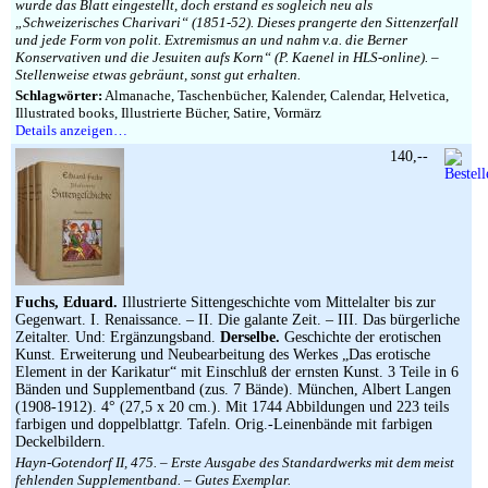
wurde das Blatt eingestellt, doch erstand es sogleich neu als
„Schweizerisches Charivari“ (1851-52). Dieses prangerte den Sittenzerfall
und jede Form von polit. Extremismus an und nahm v.a. die Berner
Konservativen und die Jesuiten aufs Korn“ (P. Kaenel in HLS-online). –
Stellenweise etwas gebräunt, sonst gut erhalten.
Schlagwörter:
Almanache, Taschenbücher, Kalender, Calendar, Helvetica,
Illustrated books, Illustrierte Bücher, Satire, Vormärz
Details anzeigen…
140,--
Fuchs, Eduard.
Illustrierte Sittengeschichte vom Mittelalter bis zur
Gegenwart. I. Renaissance. – II. Die galante Zeit. – III. Das bürgerliche
Zeitalter. Und: Ergänzungsband.
Derselbe.
Geschichte der erotischen
Kunst. Erweiterung und Neubearbeitung des Werkes „Das erotische
Element in der Karikatur“ mit Einschluß der ernsten Kunst. 3 Teile in 6
Bänden und Supplementband (zus. 7 Bände). München, Albert Langen
(1908-1912). 4° (27,5 x 20 cm.). Mit 1744 Abbildungen und 223 teils
farbigen und doppelblattgr. Tafeln. Orig.-Leinenbände mit farbigen
Deckelbildern.
Hayn-Gotendorf II, 475. – Erste Ausgabe des Standardwerks mit dem meist
fehlenden Supplementband. – Gutes Exemplar.