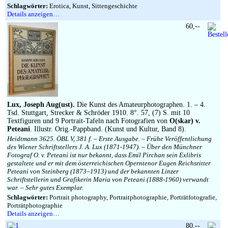
Schlagwörter:
Erotica, Kunst, Sittengeschichte
Details anzeigen…
60,--
Lux, Joseph Aug(ust).
Die Kunst des Amateurphotographen. 1. – 4.
Tsd. Stuttgart, Strecker & Schröder 1910. 8°. 57, (7) S. mit 10
Textfiguren und 9 Portrait-Tafeln nach Fotografien von
O(skar) v.
Peteani
. Illustr. Orig.-Pappband. (Kunst und Kultur, Band 8).
Heidtmann 3625. ÖBL V, 381 f. – Erste Ausgabe. – Frühe Veröffentlichung
des Wiener Schriftstellers J. A. Lux (1871-1947). – Über den Münchner
Fotograf O. v. Peteani ist nur bekannt, dass Emil Pirchan sein Exlibris
gestaltete und er mit dem österreichischen Operntenor Eugen Reichsritter
Peteani von Steinberg (1873–1913) und der bekannten Linzer
Schriftstellerin und Grafikerin Maria von Peteani (1888-1960) verwandt
war. – Sehr gutes Exemplar.
Schlagwörter:
Portrait photography, Portraitphotographie, Porträtfotografie,
Porträtphotographie
Details anzeigen…
80,--