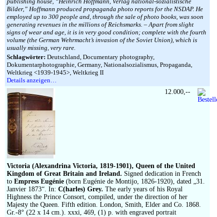
publishing house, “Heinrich Hoffmann, Verlag national-sozialistische
Bilder,” Hoffmann produced propaganda photo reports for the NSDAP. He
employed up to 300 people and, through the sale of photo books, was soon
generating revenues in the millions of Reichsmarks. – Apart from slight
signs of wear and age, it is in very good condition; complete with the fourth
volume (the German Wehrmacht’s invasion of the Soviet Union), which is
usually missing, very rare.
Schlagwörter:
Deutschland, Documentary photography,
Dokumentarphotographie, Germany, Nationalsozialismus, Propaganda,
Weltkrieg <1939-1945>, Weltkrieg II
Details anzeigen…
12.000,--
Victoria (Alexandrina Victoria, 1819-1901), Queen of the United
Kingdom of Great Britain and Ireland.
Signed dedication in French
to
Empress Eugénie
(born Eugénie de Montijo, 1826-1920), dated „31.
Janvier 1873“. In:
C(harles) Grey.
The early years of his Royal
Highness the Prince Consort, compiled, under the direction of her
Majesty the Queen. Fifth edition. London, Smith, Elder and Co. 1868.
Gr.-8° (22 x 14 cm.). xxxi, 469, (1) p. with engraved portrait