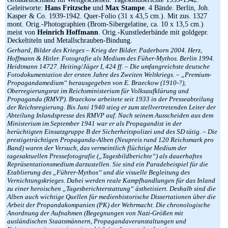
Geleitworte:
Hans Fritzsche
und
Max Stampe
. 4 Bände. Berlin, Joh.
Kasper & Co. 1939-1942. Quer-Folio (31 x 43,5 cm.). Mit zus. 1327
mont. Orig.-Photographien (Brom-Sibergelatine, ca. 10 x 13,5 cm.)
meist von
Heinrich Hoffmann
. Orig.-Kunstlederbände mit goldgepr.
Deckeltiteln und Metallschrauben-Bindung.
Gerhard, Bilder des Krieges – Krieg der Bilder. Paderborn 2004. Herz,
Hoffmann & Hitler. Fotografie als Medium des Füher-Mythos. Berlin 1994.
Heidtmann 14727. Heiting/Jäger I, 424 ff. – Die umfangreichste deutsche
Fotodokumentation der ersten Jahre des Zweiten Weltkriegs. – „Premium-
Propagandamedium“ herausgegeben von E. Braeckow (1910-?),
Oberregierungsrat im Reichsministerium für Volksaufklärung und
Propaganda (RMVP). Braeckow arbeitete seit 1933 in der Presseabteilung
der Reichsregierung. Bis Juni 1940 stieg er zum stellvertretenden Leiter der
Abteilung Inlandspresse des RMVP auf. Nach seinem Ausscheiden aus dem
Ministerium im September 1941 war er als Propagandist in der
berüchtigten Einsatzgruppe B der Sicherheitspolizei und des SD tätig. – Die
prestigeträchtigen Propaganda-Alben (Neupreis rund 120 Reichsmark pro
Band) waren der Versuch, das vermeintlich flüchtige Medium der
tagesaktuellen Pressefotografie („Tagesbildberichte“) als dauerhaftes
Repräsentationsmedium darzustellen. Sie sind ein Paradebeispiel für die
Etablierung des „Führer-Mythos“ und die visuelle Begleitung des
Vernichtungskrieges. Dabei werden reale Kampfhandlungen für das Inland
zu einer heroischen „Tagesberichterstattung“ ästhetisiert. Deshalb sind die
Alben auch wichtige Quellen für medienhistorische Dissertationen über die
Arbeit der Propandakompanien (PK) der Wehrmacht. Die chronologische
Anordnung der Aufnahmen (Begegnungen von Nazi-Größen mit
ausländischen Staatsmännern, Propagandaveranstaltungen und