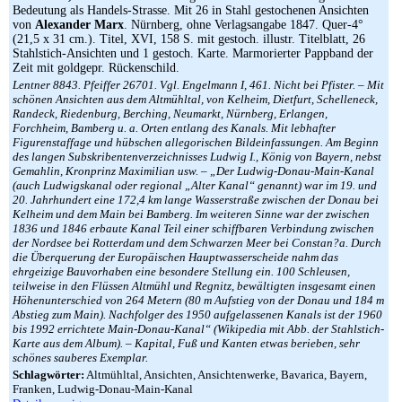
Bedeutung als Handels-Strasse. Mit 26 in Stahl gestochenen Ansichten
von
Alexander Marx
. Nürnberg, ohne Verlagsangabe 1847. Quer-4°
(21,5 x 31 cm.). Titel, XVI, 158 S. mit gestoch. illustr. Titelblatt, 26
Stahlstich-Ansichten und 1 gestoch. Karte. Marmorierter Pappband der
Zeit mit goldgepr. Rückenschild.
Lentner 8843. Pfeiffer 26701. Vgl. Engelmann I, 461. Nicht bei Pfister. – Mit
schönen Ansichten aus dem Altmühltal, von Kelheim, Dietfurt, Schelleneck,
Randeck, Riedenburg, Berching, Neumarkt, Nürnberg, Erlangen,
Forchheim, Bamberg u. a. Orten entlang des Kanals. Mit lebhafter
Figurenstaffage und hübschen allegorischen Bildeinfassungen. Am Beginn
des langen Subskribentenverzeichnisses Ludwig I., König von Bayern, nebst
Gemahlin, Kronprinz Maximilian usw. – „Der Ludwig-Donau-Main-Kanal
(auch Ludwigskanal oder regional „Alter Kanal“ genannt) war im 19. und
20. Jahrhundert eine 172,4 km lange Wasserstraße zwischen der Donau bei
Kelheim und dem Main bei Bamberg. Im weiteren Sinne war der zwischen
1836 und 1846 erbaute Kanal Teil einer schiffbaren Verbindung zwischen
der Nordsee bei Rotterdam und dem Schwarzen Meer bei Constan?a. Durch
die Überquerung der Europäischen Hauptwasserscheide nahm das
ehrgeizige Bauvorhaben eine besondere Stellung ein. 100 Schleusen,
teilweise in den Flüssen Altmühl und Regnitz, bewältigten insgesamt einen
Höhenunterschied von 264 Metern (80 m Aufstieg von der Donau und 184 m
Abstieg zum Main). Nachfolger des 1950 aufgelassenen Kanals ist der 1960
bis 1992 errichtete Main-Donau-Kanal“ (Wikipedia mit Abb. der Stahlstich-
Karte aus dem Album). – Kapital, Fuß und Kanten etwas berieben, sehr
schönes sauberes Exemplar.
Schlagwörter:
Altmühltal, Ansichten, Ansichtenwerke, Bavarica, Bayern,
Franken, Ludwig-Donau-Main-Kanal