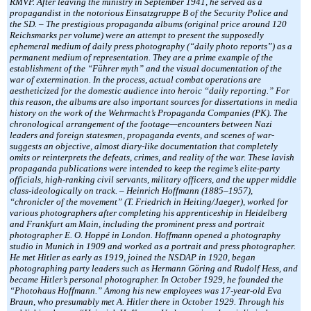
RMVP. After leaving the ministry in September 1941, he served as a
propagandist in the notorious Einsatzgruppe B of the Security Police and
the SD. – The prestigious propaganda albums (original price around 120
Reichsmarks per volume) were an attempt to present the supposedly
ephemeral medium of daily press photography (“daily photo reports”) as a
permanent medium of representation. They are a prime example of the
establishment of the “Führer myth” and the visual documentation of the
war of extermination. In the process, actual combat operations are
aestheticized for the domestic audience into heroic “daily reporting.” For
this reason, the albums are also important sources for dissertations in media
history on the work of the Wehrmacht’s Propaganda Companies (PK). The
chronological arrangement of the footage—encounters between Nazi
leaders and foreign statesmen, propaganda events, and scenes of war-
suggests an objective, almost diary-like documentation that completely
omits or reinterprets the defeats, crimes, and reality of the war. These lavish
propaganda publications were intended to keep the regime’s elite-party
officials, high-ranking civil servants, military officers, and the upper middle
class-ideologically on track. – Heinrich Hoffmann (1885–1957),
“chronicler of the movement” (T. Friedrich in Heiting/Jaeger), worked for
various photographers after completing his apprenticeship in Heidelberg
and Frankfurt am Main, including the prominent press and portrait
photographer E. O. Hoppé in London. Hoffmann opened a photography
studio in Munich in 1909 and worked as a portrait and press photographer.
He met Hitler as early as 1919, joined the NSDAP in 1920, began
photographing party leaders such as Hermann Göring and Rudolf Hess, and
became Hitler’s personal photographer. In October 1929, he founded the
“Photohaus Hoffmann.” Among his new employees was 17-year-old Eva
Braun, who presumably met A. Hitler there in October 1929. Through his