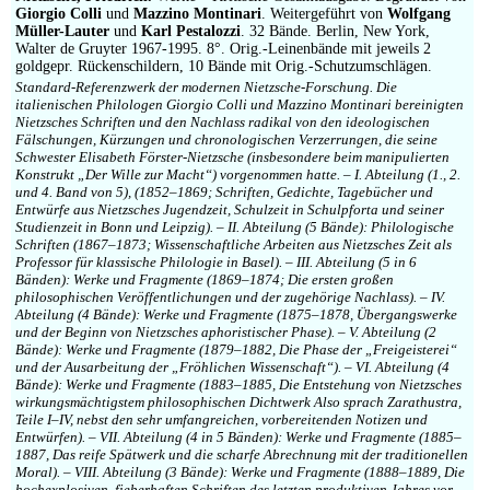
Giorgio Colli
und
Mazzino Montinari
. Weitergeführt von
Wolfgang
Müller-Lauter
und
Karl Pestalozzi
. 32 Bände. Berlin, New York,
Walter de Gruyter 1967-1995. 8°. Orig.-Leinenbände mit jeweils 2
goldgepr. Rückenschildern, 10 Bände mit Orig.-Schutzumschlägen.
Standard-Referenzwerk der modernen Nietzsche-Forschung. Die
italienischen Philologen Giorgio Colli und Mazzino Montinari bereinigten
Nietzsches Schriften und den Nachlass radikal von den ideologischen
Fälschungen, Kürzungen und chronologischen Verzerrungen, die seine
Schwester Elisabeth Förster-Nietzsche (insbesondere beim manipulierten
Konstrukt „Der Wille zur Macht“) vorgenommen hatte. – I. Abteilung (1., 2.
und 4. Band von 5), (1852–1869; Schriften, Gedichte, Tagebücher und
Entwürfe aus Nietzsches Jugendzeit, Schulzeit in Schulpforta und seiner
Studienzeit in Bonn und Leipzig). – II. Abteilung (5 Bände): Philologische
Schriften (1867–1873; Wissenschaftliche Arbeiten aus Nietzsches Zeit als
Professor für klassische Philologie in Basel). – III. Abteilung (5 in 6
Bänden): Werke und Fragmente (1869–1874; Die ersten großen
philosophischen Veröffentlichungen und der zugehörige Nachlass). – IV.
Abteilung (4 Bände): Werke und Fragmente (1875–1878, Übergangswerke
und der Beginn von Nietzsches aphoristischer Phase). – V. Abteilung (2
Bände): Werke und Fragmente (1879–1882, Die Phase der „Freigeisterei“
und der Ausarbeitung der „Fröhlichen Wissenschaft“). – VI. Abteilung (4
Bände): Werke und Fragmente (1883–1885, Die Entstehung von Nietzsches
wirkungsmächtigstem philosophischen Dichtwerk Also sprach Zarathustra,
Teile I–IV, nebst den sehr umfangreichen, vorbereitenden Notizen und
Entwürfen). – VII. Abteilung (4 in 5 Bänden): Werke und Fragmente (1885–
1887, Das reife Spätwerk und die scharfe Abrechnung mit der traditionellen
Moral). – VIII. Abteilung (3 Bände): Werke und Fragmente (1888–1889, Die
hochexplosiven, fieberhaften Schriften des letzten produktiven Jahres vor