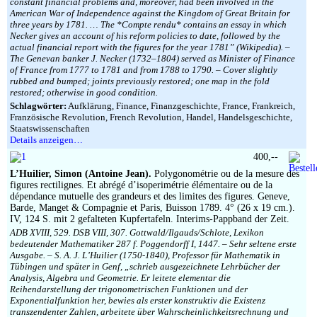
constant financial problems and, moreover, had been involved in the
American War of Independence against the Kingdom of Great Britain for
three years by 1781. … The *Compte rendu* contains an essay in which
Necker gives an account of his reform policies to date, followed by the
actual financial report with the figures for the year 1781” (Wikipedia). –
The Genevan banker J. Necker (1732–1804) served as Minister of Finance
of France from 1777 to 1781 and from 1788 to 1790. – Cover slightly
rubbed and bumped; joints previously restored; one map in the fold
restored; otherwise in good condition.
Schlagwörter:
Aufklärung, Finance, Finanzgeschichte, France, Frankreich,
Französische Revolution, French Revolution, Handel, Handelsgeschichte,
Staatswissenschaften
Details anzeigen…
400,--
L’Huilier, Simon (Antoine Jean).
Polygonométrie ou de la mesure des
figures rectilignes. Et abrégé d’isoperimétrie élémentaire ou de la
dépendance mutuelle des grandeurs et des limites des figures. Geneve,
Barde, Manget & Compagnie et Paris, Buisson 1789. 4° (26 x 19 cm.).
IV, 124 S. mit 2 gefalteten Kupfertafeln. Interims-Pappband der Zeit.
ADB XVIII, 529. DSB VIII, 307. Gottwald/Ilgauds/Schlote, Lexikon
bedeutender Mathematiker 287 f. Poggendorff I, 1447. – Sehr seltene erste
Ausgabe. – S. A. J. L’Huilier (1750-1840), Professor für Mathematik in
Tübingen und später in Genf, „schrieb ausgezeichnete Lehrbücher der
Analysis, Algebra und Geometrie. Er leitete elementar die
Reihendarstellung der trigonometrischen Funktionen und der
Exponentialfunktion her, bewies als erster konstruktiv die Existenz
transzendenter Zahlen, arbeitete über Wahrscheinlichkeitsrechnung und