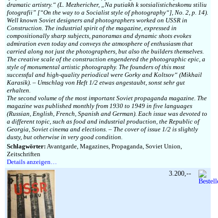
dramatic artistry.“ (L. Mezhericher, „Na putiakh k sotsialisticheskomu stiliu
fotografii” [“On the way to a Socialist style of photography“], No. 2, p. 14).
Well known Soviet designers and photographers worked on USSR in
Construction. The industrial spirit of the magazine, expressed in
compositionally sharp subjects, panoramas and dynamic shots evokes
admiration even today and conveys the atmosphere of enthusiasm that
carried along not just the photographers, but also the builders themselves.
The creative scale of the construction engendered the photographic epic, a
style of monumental artistic photography. The founders of this most
successful and high-quality periodical were Gorky and Koltsov“ (Mikhail
Karasik). – Umschlag von Heft 1/2 etwas angestaubt, sonst sehr gut
erhalten.
The second volume of the most important Soviet propaganda magazine. The
magazine was published monthly from 1930 to 1949 in five languages
(Russian, English, French, Spanish and German). Each issue was devoted to
a different topic, such as food and industrial production, the Republic of
Georgia, Soviet cinema and elections. – The cover of issue 1/2 is slightly
dusty, but otherwise in very good condition.
Schlagwörter:
Avantgarde, Magazines, Propaganda, Soviet Union,
Zeitschriften
Details anzeigen…
3.200,--