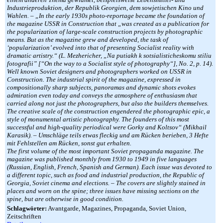
Industrieproduktion, der Republik Georgien, dem sowjetischen Kino und
Wahlen. – „In the early 1930s photo-reportage became the foundation of
the magazine USSR in Construction that „was created as a publication for
the popularization of large-scale construction projects by photographic
means. But as the magazine grew and developed, the task of
‘popularization’ evolved into that of presenting Socialist reality with
dramatic artistry.“ (L. Mezhericher, „Na putiakh k sotsialisticheskomu stiliu
fotografii” [“On the way to a Socialist style of photography“], No. 2, p. 14).
Well known Soviet designers and photographers worked on USSR in
Construction. The industrial spirit of the magazine, expressed in
compositionally sharp subjects, panoramas and dynamic shots evokes
admiration even today and conveys the atmosphere of enthusiasm that
carried along not just the photographers, but also the builders themselves.
The creative scale of the construction engendered the photographic epic, a
style of monumental artistic photography. The founders of this most
successful and high-quality periodical were Gorky and Koltsov“ (Mikhail
Karasik). – Umschläge teils etwas fleckig und am Rücken berieben, 3 Hefte
mit Fehlstellen am Rücken, sonst gut erhalten.
The first volume of the most important Soviet propaganda magazine. The
magazine was published monthly from 1930 to 1949 in five languages
(Russian, English, French, Spanish and German). Each issue was devoted to
a different topic, such as food and industrial production, the Republic of
Georgia, Soviet cinema and elections. – The covers are slightly stained in
places and worn on the spine; three issues have missing sections on the
spine, but are otherwise in good condition.
Schlagwörter:
Avantgarde, Magazines, Propaganda, Soviet Union,
Zeitschriften