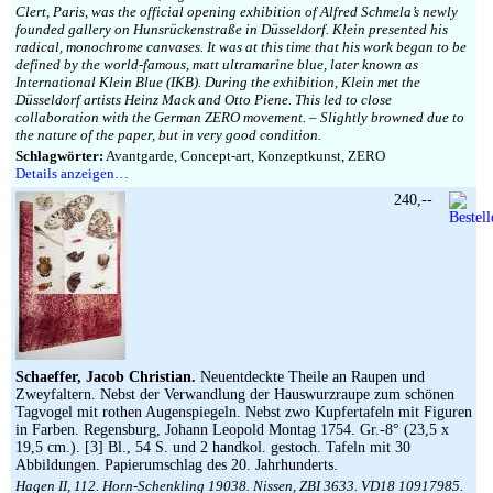
Clert, Paris, was the official opening exhibition of Alfred Schmela’s newly
founded gallery on Hunsrückenstraße in Düsseldorf. Klein presented his
radical, monochrome canvases. It was at this time that his work began to be
defined by the world-famous, matt ultramarine blue, later known as
International Klein Blue (IKB). During the exhibition, Klein met the
Düsseldorf artists Heinz Mack and Otto Piene. This led to close
collaboration with the German ZERO movement. – Slightly browned due to
the nature of the paper, but in very good condition.
Schlagwörter:
Avantgarde, Concept-art, Konzeptkunst, ZERO
Details anzeigen…
240,--
Schaeffer, Jacob Christian.
Neuentdeckte Theile an Raupen und
Zweyfaltern. Nebst der Verwandlung der Hauswurzraupe zum schönen
Tagvogel mit rothen Augenspiegeln. Nebst zwo Kupfertafeln mit Figuren
in Farben. Regensburg, Johann Leopold Montag 1754. Gr.-8° (23,5 x
19,5 cm.). [3] Bl., 54 S. und 2 handkol. gestoch. Tafeln mit 30
Abbildungen. Papierumschlag des 20. Jahrhunderts.
Hagen II, 112. Horn-Schenkling 19038. Nissen, ZBI 3633. VD18 10917985.