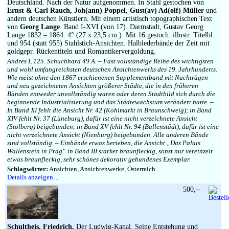
Deutschland. Nach der Natur aufgenommen. In Stahl gestochen von
Ernst & Carl Rauch, Joh(ann) Poppel, Gust(av) Ad(olf) Müller
und
andern deutschen Künstlern. Mit einem artistisch topographischen Text
von
Georg Lange
. Band I-XVI (von 17). Darmstadt, Gustav Georg
Lange 1832 – 1864. 4° (27 x 23,5 cm.). Mit 16 gestoch. illustr. Titelbl.
und 954 (statt 955) Stahlstich-Ansichten. Halblederbände der Zeit mit
goldgepr. Rückentiteln und Romantikervergoldung.
Andres I, 125. Schuchhard 49 A. – Fast vollständige Reihe des wichtigsten
und wohl umfangreichsten deutschen Ansichtenwerks des 19. Jahrhunderts.
Wie meist ohne den 1867 erschienenen Supplementband mit Nachträgen
und neu gezeichneten Ansichten größerer Städte, die in den früheren
Bänden entweder unvollständig waren oder deren Stadtbild sich durch die
beginnende Industrialisierung und das Städtewachstum verändert hatte. –
In Band XI fehlt die Ansicht Nr. 42 (Kohlmarkt in Braunschweig); in Band
XIV fehlt Nr. 37 (Lüneburg), dafür ist eine nicht verzeichnete Ansicht
(Stolberg) beigebunden; in Band XV fehlt Nr. 94 (Ballenstädt), dafür ist eine
nicht verzeichnete Ansicht (Nienburg) beigebunden. Alle anderen Bände
sind vollständig. – Einbände etwas berieben, die Ansicht „Das Palais
Wallenstein in Prag“ in Band III stärker braunfleckig, sonst nur vereinzelt
etwas braunfleckig, sehr schönes dekorativ gebundenes Exemplar.
Schlagwörter:
Ansichten, Ansichtenwerke, Österreich
Details anzeigen…
500,--
Schultheis, Friedrich.
Der Ludwig-Kanal. Seine Entstehung und