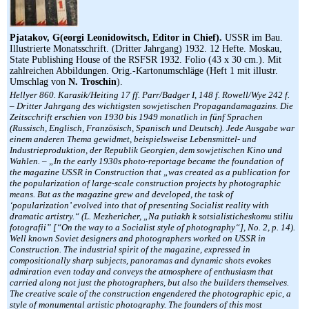
Pjatakov, G(eorgi Leonidowitsch, Editor in Chief).
USSR im Bau.
Illustrierte Monatsschrift. (Dritter Jahrgang) 1932. 12 Hefte. Moskau,
State Publishing House of the RSFSR 1932. Folio (43 x 30 cm.). Mit
zahlreichen Abbildungen. Orig.-Kartonumschläge (Heft 1 mit illustr.
Umschlag von
N. Troschin
).
Hellyer 860. Karasik/Heiting 17 ff. Parr/Badger I, 148 f. Rowell/Wye 242 f.
– Dritter Jahrgang des wichtigsten sowjetischen Propagandamagazins. Die
Zeitscchrift erschien von 1930 bis 1949 monatlich in fünf Sprachen
(Russisch, Englisch, Französisch, Spanisch und Deutsch). Jede Ausgabe war
einem anderen Thema gewidmet, beispielsweise Lebensmittel- und
Industrieproduktion, der Republik Georgien, dem sowjetischen Kino und
Wahlen. – „In the early 1930s photo-reportage became the foundation of
the magazine USSR in Construction that „was created as a publication for
the popularization of large-scale construction projects by photographic
means. But as the magazine grew and developed, the task of
‘popularization’ evolved into that of presenting Socialist reality with
dramatic artistry.“ (L. Mezhericher, „Na putiakh k sotsialisticheskomu stiliu
fotografii” [“On the way to a Socialist style of photography“], No. 2, p. 14).
Well known Soviet designers and photographers worked on USSR in
Construction. The industrial spirit of the magazine, expressed in
compositionally sharp subjects, panoramas and dynamic shots evokes
admiration even today and conveys the atmosphere of enthusiasm that
carried along not just the photographers, but also the builders themselves.
The creative scale of the construction engendered the photographic epic, a
style of monumental artistic photography. The founders of this most