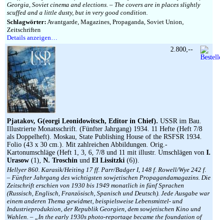
Georgia, Soviet cinema and elections. – The covers are in places slightly
scuffed and a little dusty, but in very good condition.
Schlagwörter:
Avantgarde, Magazines, Propaganda, Soviet Union,
Zeitschriften
Details anzeigen…
2.800,--
Pjatakov, G(eorgi Leonidowitsch, Editor in Chief).
USSR im Bau.
Illustrierte Monatsschrift. (Fünfter Jahrgang) 1934. 11 Hefte (Heft 7/8
als Doppelheft). Moskau, State Publishing House of the RSFSR 1934.
Folio (43 x 30 cm.). Mit zahlreichen Abbildungen. Orig.-
Kartonumschläge (Heft 1, 3, 6, 7/8 und 11 mit illustr. Umschlägen von
I.
Urasow
(1),
N. Troschin
und
El Lissitzki
(6)).
Hellyer 860. Karasik/Heiting 17 ff. Parr/Badger I, 148 f. Rowell/Wye 242 f.
– Fünfter Jahrgang des wichtigsten sowjetischen Propagandamagazins. Die
Zeitschrift erschien von 1930 bis 1949 monatlich in fünf Sprachen
(Russisch, Englisch, Französisch, Spanisch und Deutsch). Jede Ausgabe war
einem anderen Thema gewidmet, beispielsweise Lebensmittel- und
Industrieproduktion, der Republik Georgien, dem sowjetischen Kino und
Wahlen. – „In the early 1930s photo-reportage became the foundation of