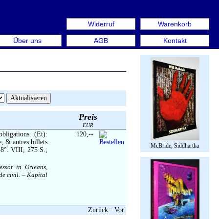
Widerruf
Warenkorb
 aus: Rare Book Week Berlin. Internationale Messe für Bü
Über uns
AGB
Kontakt
Preis
EUR
bligations. (Et):
120,--
, & autres billets
McBride, Siddhartha
8°. VIII, 275 S.;
essor in Orleans,
e civil. – Kapital
Zurück
·
Vor