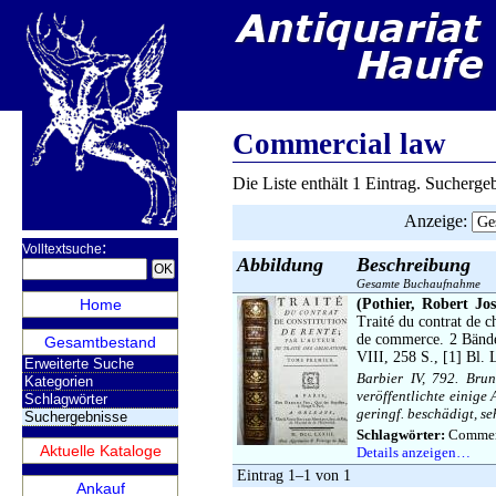
Commercial law
Die Liste enthält 1 Eintrag. Sucherg
Anzeige
:
:
Volltextsuche
Abbildung
Beschreibung
Gesamte Buchaufnahme
Home
(Pothier, Robert Jos
Traité du contrat de ch
de commerce. 2 Bände 
Gesamtbestand
VIII, 258 S., [1] Bl. 
Erweiterte Suche
Barbier IV, 792. Brun
Kategorien
veröffentlichte einige
Schlagwörter
geringf. beschädigt, s
Suchergebnisse
Schlagwörter:
Commerci
Aktuelle Kataloge
Details anzeigen…
Eintrag 1–1 von 1
Ankauf