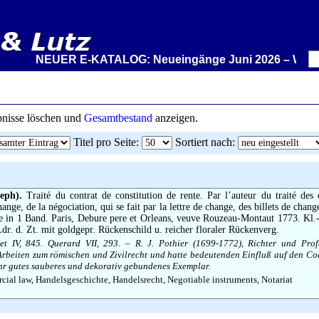
NEUER E-KATALOG: Neueingänge Juni 2026 – Wir stellen
ebnisse löschen und
Gesamtbestand
anzeigen.
Titel pro Seite
:
Sortiert nach
:
eph).
Traité du contrat de constitution de rente. Par l’auteur du traité des o
ange, de la négociation, qui se fait par la lettre de change, des billets de change
in 1 Band. Paris, Debure pere et Orleans, veuve Rouzeau-Montaut 1773. Kl.-
Ldr. d. Zt. mit goldgepr. Rückenschild u. reicher floraler Rückenverg.
et IV, 845. Querard VII, 293. – R. J. Pothier (1699-1772), Richter und Prof
 Arbeiten zum römischen und Zivilrecht und hatte bedeutenden Einfluß auf den Cod
ehr gutes sauberes und dekorativ gebundenes Exemplar.
al law, Handelsgeschichte, Handelsrecht, Negotiable instruments, Notariat