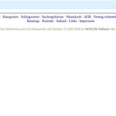
e
·
Kategorien
·
Schlagwörter
·
Suchergebnisse
·
Warenkorb
·
AGB
·
Vertrag widerru
Kataloge
·
Kontakt
·
Ankauf
·
Links
·
Impressum
Das Webshopsystem für Antiquariate und Verlage | © 2006-2026 by
HESCOM-Software
. All