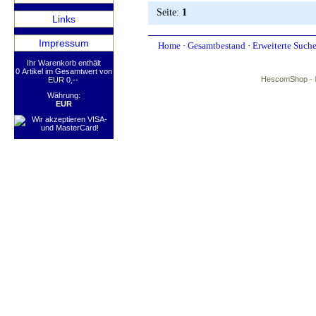
Seite:
1
Links
Impressum
Home
·
Gesamtbestand
·
Erweiterte Such
Ihr Warenkorb enthält
0 Artikel im Gesamtwert von
HescomShop
- 
EUR 0,--
Währung:
EUR