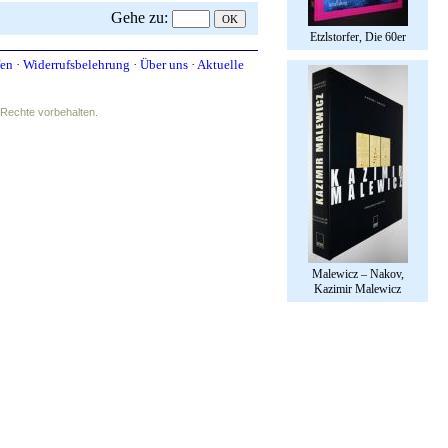
Gehe zu
:
Etzlstorfer, Die 60er
fen
·
Widerrufsbelehrung
·
Über uns
·
Aktuelle
e Rechte vorbehalten.
Malewicz – Nakov,
Kazimir Malewicz