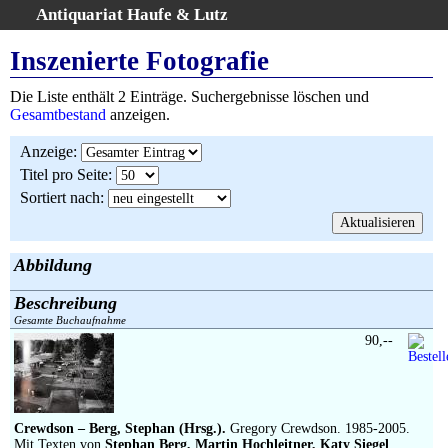
Antiquariat Haufe & Lutz
:
Volltextsuche
Inszenierte Fotografie
Home
Die Liste enthält 2 Einträge. Suchergebnisse löschen und
Gesamtbestand
Gesamtbestand
anzeigen.
Erweiterte Suche
Anzeige
:
Kategorien
Titel pro Seite
:
Schlagwörter
Sortiert nach
:
Suchergebnisse
Warenkorb
AGB
Abbildung
Widerruf
Beschreibung
Über uns
Gesamte Buchaufnahme
Aktuelle Kataloge
90,--
Kontakt
Ankauf
Links
Crewdson – Berg, Stephan (Hrsg.).
Gregory Crewdson. 1985-2005.
Mit Texten von
Stephan Berg, Martin Hochleitner, Katy Siegel
.