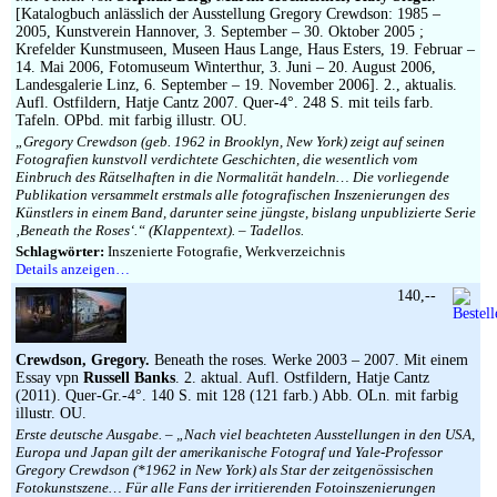
Impressum
[Katalogbuch anlässlich der Ausstellung Gregory Crewdson: 1985 –
2005, Kunstverein Hannover, 3. September – 30. Oktober 2005 ;
Krefelder Kunstmuseen, Museen Haus Lange, Haus Esters, 19. Februar –
14. Mai 2006, Fotomuseum Winterthur, 3. Juni – 20. August 2006,
Landesgalerie Linz, 6. September – 19. November 2006]. 2., aktualis.
Aufl. Ostfildern, Hatje Cantz 2007. Quer-4°. 248 S. mit teils farb.
Tafeln. OPbd. mit farbig illustr. OU.
„Gregory Crewdson (geb. 1962 in Brooklyn, New York) zeigt auf seinen
Fotografien kunstvoll verdichtete Geschichten, die wesentlich vom
Einbruch des Rätselhaften in die Normalität handeln… Die vorliegende
Publikation versammelt erstmals alle fotografischen Inszenierungen des
Künstlers in einem Band, darunter seine jüngste, bislang unpublizierte Serie
‚Beneath the Roses‘.“ (Klappentext). – Tadellos.
Schlagwörter:
Inszenierte Fotografie, Werkverzeichnis
Details anzeigen…
140,--
Crewdson, Gregory.
Beneath the roses. Werke 2003 – 2007. Mit einem
Essay vpn
Russell Banks
. 2. aktual. Aufl. Ostfildern, Hatje Cantz
(2011). Quer-Gr.-4°. 140 S. mit 128 (121 farb.) Abb. OLn. mit farbig
illustr. OU.
Erste deutsche Ausgabe. – „Nach viel beachteten Ausstellungen in den USA,
Europa und Japan gilt der amerikanische Fotograf und Yale-Professor
Gregory Crewdson (*1962 in New York) als Star der zeitgenössischen
Fotokunstszene… Für alle Fans der irritierenden Fotoinszenierungen