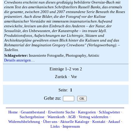
Crewdsons erscheint nun dieses großzügig bebilderte Oversize-Buch mit
einem Text des amerikanischen Schriftstellers Russell Banks, das erstmals
die gesamte, zwischen 2003 und 2007 entstandene Serie Beneath the Roses
präsentiert. Auch diese Bilder, die der Fotograf vor der Kulisse
amerikanischer Vorstädte mit immensem inszenatorischen Aufwand
entwickelte, kreisen um den Einbruch des Anderen – der Natur, der
Sexualität, des Unbewussten, der Katastrophe – ins traute Idyll.
Produktionsfotos, Aufzeichnungen zur Lichtregie, Skizzen und
Architekturpläne gewähren einen Blick hinter die Kulissen und auf das
Rohmaterial der Imagination Gregory Crewdsons“ (Verlagswerbung). –
Tadellos.
Schlagwörter:
Inszenierte Fotografie, Photography, Artistic
Details anzeigen…
Einträge 1–2 von 2
Zurück
·
Vor
Seite:
1
Gehe zu
:
Home
·
Gesamtbestand
·
Erweiterte Suche
·
Kategorien
·
Schlagwörter
·
Suchergebnisse
·
Warenkorb
·
AGB
·
Vertrag widerrufen
·
Widerrufsbelehrung
·
Über uns
·
Aktuelle Kataloge
·
Kontakt
·
Ankauf
·
Links
·
Impressum