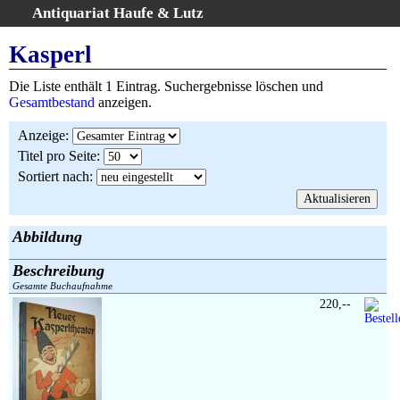
Antiquariat Haufe & Lutz
:
Volltextsuche
Kasperl
Home
Die Liste enthält 1 Eintrag. Suchergebnisse löschen und
Gesamtbestand
Gesamtbestand
anzeigen.
Erweiterte Suche
Anzeige
:
Kategorien
Titel pro Seite
:
Schlagwörter
Sortiert nach
:
Suchergebnisse
Warenkorb
AGB
Abbildung
Widerruf
Beschreibung
Über uns
Gesamte Buchaufnahme
Aktuelle Kataloge
220,--
Kontakt
Ankauf
Links