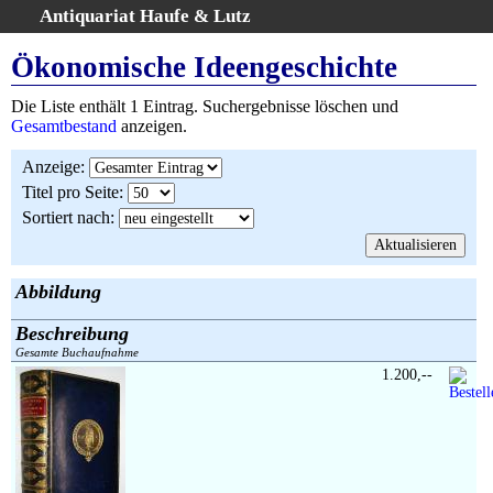
Antiquariat Haufe & Lutz
:
Volltextsuche
Ökonomische Ideengeschichte
Home
Die Liste enthält 1 Eintrag. Suchergebnisse löschen und
Gesamtbestand
Gesamtbestand
anzeigen.
Erweiterte Suche
Anzeige
:
Kategorien
Titel pro Seite
:
Schlagwörter
Sortiert nach
:
Suchergebnisse
Warenkorb
AGB
Abbildung
Widerruf
Beschreibung
Über uns
Gesamte Buchaufnahme
Aktuelle Kataloge
1.200,--
Kontakt
Ankauf
Links