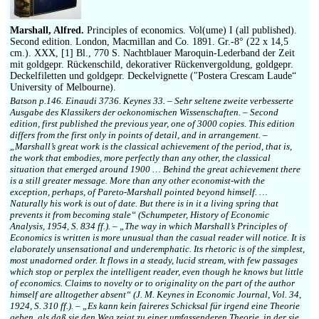
Impressum
Marshall, Alfred.
Principles of economics. Vol(ume) I (all published).
Second edition. London, Macmillan and Co. 1891. Gr.-8° (22 x 14,5
cm.). XXX, [1] Bl., 770 S. Nachtblauer Maroquin-Lederband der Zeit
mit goldgepr. Rückenschild, dekorativer Rückenvergoldung, goldgepr.
Deckelfiletten und goldgepr. Deckelvignette (″Postera Crescam Laude“
University of Melbourne).
Batson p.146. Einaudi 3736. Keynes 33. – Sehr seltene zweite verbesserte
Ausgabe des Klassikers der oekonomischen Wissenschaften. – Second
edition, first published the previous year, one of 3000 copies. This edition
differs from the first only in points of detail, and in arrangement. –
„Marshall’s great work is the classical achievement of the period, that is,
the work that embodies, more perfectly than any other, the classical
situation that emerged around 1900 … Behind the great achievement there
is a still greater message. More than any other economist-with the
exception, perhaps, of Pareto-Marshall pointed beyond himself. …
Naturally his work is out of date. But there is in it a living spring that
prevents it from becoming stale“ (Schumpeter, History of Economic
Analysis, 1954, S. 834 ff.). – „The way in which Marshall’s Principles of
Economics is written is more unusual than the casual reader will notice. It is
elaborately unsensational and underemphatic. Its rhetoric is of the simplest,
most unadorned order. It flows in a steady, lucid stream, with few passages
which stop or perplex the intelligent reader, even though he knows but little
of economics. Claims to novelty or to originality on the part of the author
himself are alltogether absent“ (J. M. Keynes in Economic Journal, Vol. 34,
1924, S. 310 ff.). – „Es kann kein faireres Schicksal für irgend eine Theorie
geben, als daß sie den Weg zeigt zu einer umfassenderen Theorie, in der sie