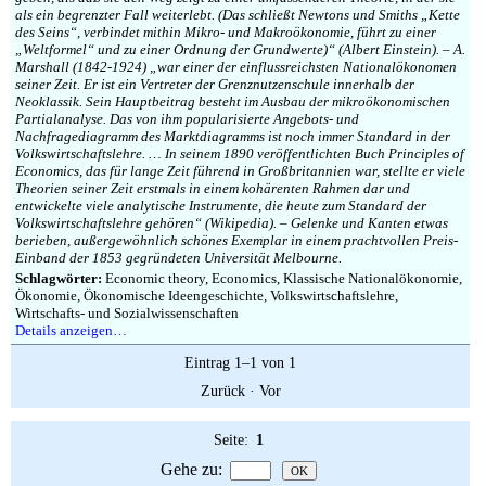
als ein begrenzter Fall weiterlebt. (Das schließt Newtons und Smiths „Kette
des Seins“, verbindet mithin Mikro- und Makroökonomie, führt zu einer
„Weltformel“ und zu einer Ordnung der Grundwerte)“ (Albert Einstein). – A.
Marshall (1842-1924) „war einer der einflussreichsten Nationalökonomen
seiner Zeit. Er ist ein Vertreter der Grenznutzenschule innerhalb der
Neoklassik. Sein Hauptbeitrag besteht im Ausbau der mikroökonomischen
Partialanalyse. Das von ihm popularisierte Angebots- und
Nachfragediagramm des Marktdiagramms ist noch immer Standard in der
Volkswirtschaftslehre. … In seinem 1890 veröffentlichten Buch Principles of
Economics, das für lange Zeit führend in Großbritannien war, stellte er viele
Theorien seiner Zeit erstmals in einem kohärenten Rahmen dar und
entwickelte viele analytische Instrumente, die heute zum Standard der
Volkswirtschaftslehre gehören“ (Wikipedia). – Gelenke und Kanten etwas
berieben, außergewöhnlich schönes Exemplar in einem prachtvollen Preis-
Einband der 1853 gegründeten Universität Melbourne.
Schlagwörter:
Economic theory, Economics, Klassische Nationalökonomie,
Ökonomie, Ökonomische Ideengeschichte, Volkswirtschaftslehre,
Wirtschafts- und Sozialwissenschaften
Details anzeigen…
Eintrag 1–1 von 1
Zurück
·
Vor
Seite:
1
Gehe zu
: