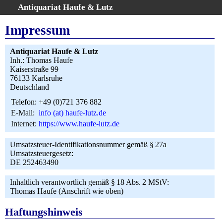
Antiquariat Haufe & Lutz
:
Volltextsuche
Impressum
Home
Gesamtbestand
Antiquariat Haufe & Lutz
Inh.: Thomas Haufe
Erweiterte Suche
Kaiserstraße 99
Kategorien
76133 Karlsruhe
Deutschland
Schlagwörter
Telefon:
+49 (0)721 376 882
Warenkorb
E-Mail:
info (at) haufe-lutz.de
AGB
Internet:
https://www.haufe-lutz.de
Widerruf
Über uns
Umsatzsteuer-Identifikationsnummer gemäß § 27a
Umsatzsteuergesetz:
Aktuelle Kataloge
DE 252463490
Kontakt
Inhaltlich verantwortlich gemäß § 18 Abs. 2 MStV:
Ankauf
Thomas Haufe (Anschrift wie oben)
Links
Impressum
Haftungshinweis