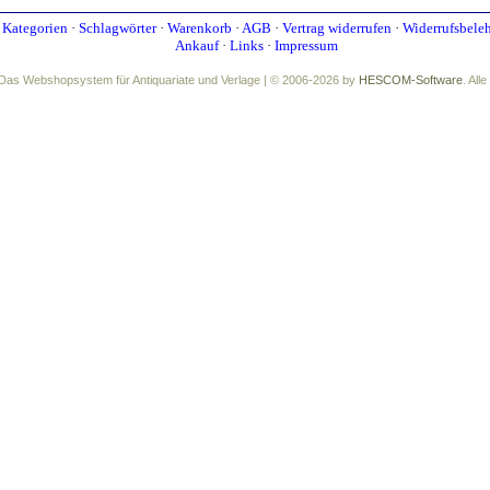
·
Kategorien
·
Schlagwörter
·
Warenkorb
·
AGB
·
Vertrag widerrufen
·
Widerrufsbele
Ankauf
·
Links
·
Impressum
Das Webshopsystem für Antiquariate und Verlage | © 2006-2026 by
HESCOM-Software
. All