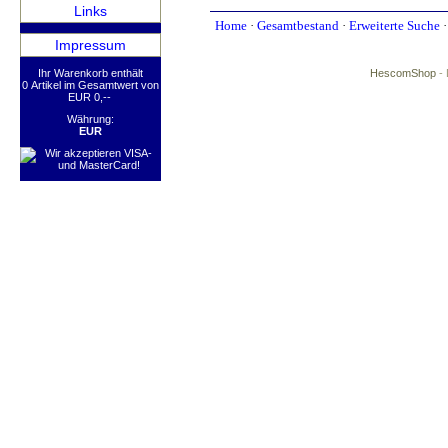
Links
Home
·
Gesamtbestand
·
Erweiterte Suche
Impressum
Ihr Warenkorb enthält
HescomShop
- 
0 Artikel im Gesamtwert von
EUR 0,--
Währung:
EUR