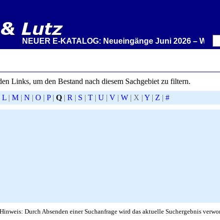
NEUER E-KATALOG: Neueingänge Juni 2026 – Wir stellen
den Links, um den Bestand nach diesem Sachgebiet zu filtern.
|
L
|
M
|
N
|
O
|
P
|
Q
|
R
|
S
|
T
|
U
|
V
|
W
|
X
|
Y
|
Z
|
#
Hinweis: Durch Absenden einer Suchanfrage wird das aktuelle Suchergebnis verwor