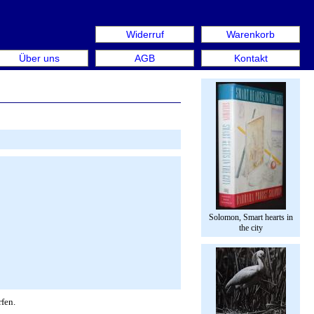
Widerruf
Warenkorb
 aus: Rare Book Week Berlin. Internationale Messe für Büc
Über uns
AGB
Kontakt
Solomon, Smart hearts in
the city
fen.