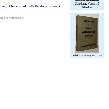
Stoedtner, Vögel. 15
hrung
·
Über uns
·
Aktuelle Kataloge
·
Kontakt
·
Glasdias
e Rechte vorbehalten.
Geist, Der anonyme Krieg