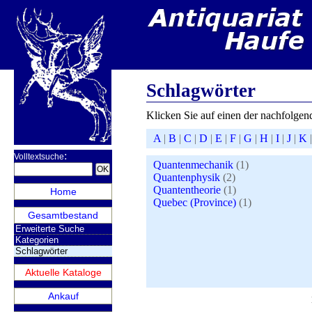
Schlagwörter
Klicken Sie auf einen der nachfolgen
A
|
B
|
C
|
D
|
E
|
F
|
G
|
H
|
I
|
J
|
K
:
Volltextsuche
Quantenmechanik
(1)
Quantenphysik
(2)
Quantentheorie
(1)
Home
Quebec (Province)
(1)
Gesamtbestand
Erweiterte Suche
Kategorien
Schlagwörter
Aktuelle Kataloge
Ankauf