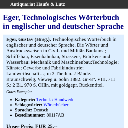
Antiquariat Haufe & Lutz
:
Volltextsuche
Eger, Technologisches Wörterbuch
Home
in englischer und deutscher Sprache
Gesamtbestand
Erweiterte Suche
Eger, Gustav (Hrsg.).
Technologisches Wörterbuch in
Kategorien
englischer und deutscher Sprache. Die Wörter und
Ausdrucksweisen in Civil- und Militär-Baukunst;
Schlagwörter
Schiffsbau; Eisenbahnbau; Strassen-, Brücken- und
Warenkorb
Wasserbau; Mechanik und Maschinenbau;Technologie;
AGB
Künste; Gewerbe und Fabrikindustrie;
Landwirthschaft…; in 2 Theilen. 2 Bände.
Widerruf
Braunschweig, Vieweg u. Sohn 1882. Gr.-8°. VIII, 711
Über uns
S.; 2 Bl., 970 S. OHln. mit goldgepr. Rückentitel.
Aktuelle Kataloge
Gutes Exemplar.
Kontakt
Kategorie:
Technik / Handwerk
Schlagwörter:
Wörterbücher
Ankauf
Sprache:
Deutsch
Links
Bestellnummer:
80117AB
Impressum
Unser Preis: EUR 25,--