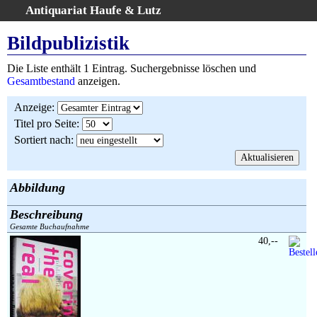
Antiquariat Haufe & Lutz
:
Volltextsuche
Bildpublizistik
Home
Die Liste enthält 1 Eintrag. Suchergebnisse löschen und
Gesamtbestand
Gesamtbestand
anzeigen.
Erweiterte Suche
Anzeige
:
Kategorien
Titel pro Seite
:
Schlagwörter
Sortiert nach
:
Suchergebnisse
Warenkorb
AGB
Abbildung
Widerruf
Beschreibung
Über uns
Gesamte Buchaufnahme
Aktuelle Kataloge
40,--
Kontakt
Ankauf
Links