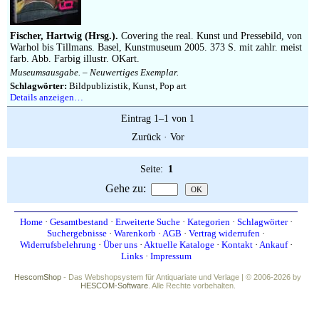
Impressum
Fischer, Hartwig (Hrsg.).
Covering the real. Kunst und Pressebild, von
Warhol bis Tillmans. Basel, Kunstmuseum 2005. 373 S. mit zahlr. meist
farb. Abb. Farbig illustr. OKart.
Museumsausgabe. – Neuwertiges Exemplar.
Schlagwörter:
Bildpublizistik, Kunst, Pop art
Details anzeigen…
Eintrag 1–1 von 1
Zurück
·
Vor
Seite:
1
Gehe zu
:
Home
·
Gesamtbestand
·
Erweiterte Suche
·
Kategorien
·
Schlagwörter
·
Suchergebnisse
·
Warenkorb
·
AGB
·
Vertrag widerrufen
·
Widerrufsbelehrung
·
Über uns
·
Aktuelle Kataloge
·
Kontakt
·
Ankauf
·
Links
·
Impressum
HescomShop
- Das Webshopsystem für Antiquariate und Verlage | © 2006-2026 by
HESCOM-Software
. Alle Rechte vorbehalten.