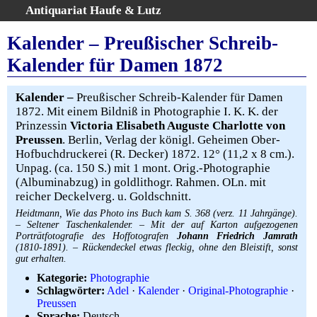
Antiquariat Haufe & Lutz
:
Volltextsuche
Kalender – Preußischer Schreib-
Home
Kalender für Damen 1872
Gesamtbestand
Erweiterte Suche
Kalender –
Preußischer Schreib-Kalender für Damen
Kategorien
1872. Mit einem Bildniß in Photographie I. K. K. der
Prinzessin
Victoria Elisabeth Auguste Charlotte von
Schlagwörter
Preussen
. Berlin, Verlag der königl. Geheimen Ober-
Warenkorb
Hofbuchdruckerei (R. Decker) 1872. 12° (11,2 x 8 cm.).
AGB
Unpag. (ca. 150 S.) mit 1 mont. Orig.-Photographie
(Albuminabzug) in goldlithogr. Rahmen. OLn. mit
Widerruf
reicher Deckelverg. u. Goldschnitt.
Über uns
Heidtmann, Wie das Photo ins Buch kam S. 368 (verz. 11 Jahrgänge).
Aktuelle Kataloge
– Seltener Taschenkalender. – Mit der auf Karton aufgezogenen
Porträtfotografie des Hoffotografen
Johann Friedrich Jamrath
Kontakt
(1810-1891). – Rückendeckel etwas fleckig, ohne den Bleistift, sonst
gut erhalten.
Ankauf
Kategorie:
Photographie
Links
Schlagwörter:
Adel
·
Kalender
·
Original-Photographie
·
Impressum
Preussen
Sprache:
Deutsch