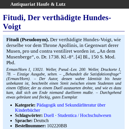
Antiquariat Haufe & Lutz
:
Volltextsuche
Fitudi, Der verthädigte Hundes-
Home
Voigt
Gesamtbestand
Erweiterte Suche
Fitudi (Pseudonym).
Der verthädigte Hundes-Voigt, wie
Kategorien
derselbe vor dem Throne Apollinis, in Gegenwart derer
Musen, pro und contra ventiliret worden ist. „An dem
Schlagwörter
Musenberge“, o. Dr. 1738. Kl.-8°. [4] Bl., 150 S. Mod.
Warenkorb
Pbd.
AGB
Erman/Horn I, 13021. Weller, Pseud.-Lex. 200. Weller, Druckorte I,
78. – Einzige Ausgabe, selten. – „Behandelt die Satisfaktionsfrage“
Widerruf
(Erman/Horn). – Der Autor, dessen wahre Identität bis heute
Über uns
unbekannt ist, beschreibt einen Streit zwischen einem Studenten und
einem Offizier, der zu einem Duell auszuarten drohte, und wie es dazu
Aktuelle Kataloge
kam, daß sich am Ende niemand duellieren mußte. – Durchgehend
etwas gebräunt und fleckig, gutes Exemplar.
Kontakt
Kategorie:
Pädagogik und Sekundärliteratur über
Ankauf
Kinderbücher
Links
Schlagwörter:
Duell
·
Studentica / Hochschulwesen
Sprache:
Deutsch
Impressum
Bestellnummer:
102220BB