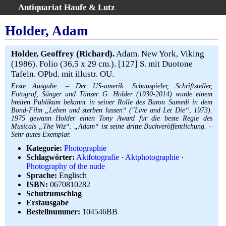
Antiquariat Haufe & Lutz
:
Volltextsuche
Holder, Adam
Home
Gesamtbestand
Holder, Geoffrey (Richard).
Adam. New York, Viking
(1986). Folio (36,5 x 29 cm.). [127] S. mit Duotone
Erweiterte Suche
Tafeln. OPbd. mit illustr. OU.
Kategorien
Erste Ausgabe. – Der US-amerik. Schauspieler, Schriftsteller,
Schlagwörter
Fotograf, Sänger und Tänzer G. Holder (1930-2014) wurde einem
breiten Publikum bekannt in seiner Rolle des Baron Samedi in dem
Warenkorb
Bond-Film „Leben und sterben lassen“ (″Live and Let Die“, 1973).
AGB
1975 gewann Holder einen Tony Award für die beste Regie des
Musicals „The Wiz“. „Adam“ ist seine dritte Buchveröffentlichung. –
Widerruf
Sehr gutes Exemplar.
Über uns
Kategorie:
Photographie
Schlagwörter:
Aktfotografie
·
Aktphotographie
·
Aktuelle Kataloge
Photography of the nude
Kontakt
Sprache:
Englisch
ISBN:
0670810282
Ankauf
Schutzumschlag
Links
Erstausgabe
Bestellnummer:
104546BB
Impressum