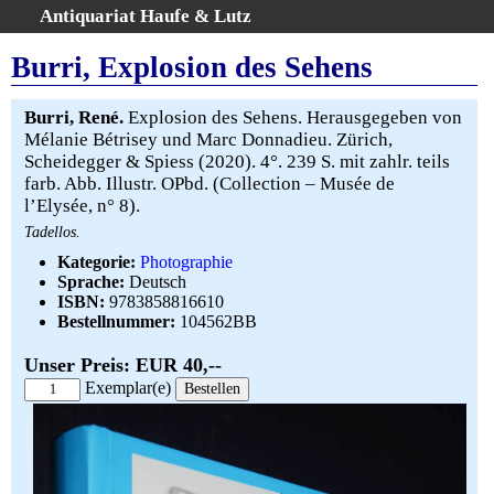
Antiquariat Haufe & Lutz
:
Volltextsuche
Burri, Explosion des Sehens
Home
Gesamtbestand
Burri, René.
Explosion des Sehens. Herausgegeben von
Mélanie Bétrisey und Marc Donnadieu. Zürich,
Erweiterte Suche
Scheidegger & Spiess (2020). 4°. 239 S. mit zahlr. teils
Kategorien
farb. Abb. Illustr. OPbd. (Collection – Musée de
Schlagwörter
l’Elysée, n° 8).
Warenkorb
Tadellos.
AGB
Kategorie:
Photographie
Sprache:
Deutsch
Widerruf
ISBN:
9783858816610
Über uns
Bestellnummer:
104562BB
Aktuelle Kataloge
Unser Preis: EUR 40,--
Kontakt
Exemplar(e)
Ankauf
Links
Impressum