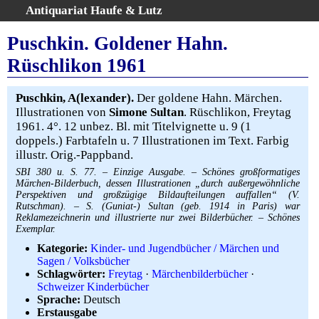
Antiquariat Haufe & Lutz
:
Volltextsuche
Puschkin. Goldener Hahn.
Home
Rüschlikon 1961
Gesamtbestand
Erweiterte Suche
Puschkin, A(lexander).
Der goldene Hahn. Märchen.
Kategorien
Illustrationen von
Simone Sultan
. Rüschlikon, Freytag
1961. 4°. 12 unbez. Bl. mit Titelvignette u. 9 (1
Schlagwörter
doppels.) Farbtafeln u. 7 Illustrationen im Text. Farbig
Warenkorb
illustr. Orig.-Pappband.
AGB
SBI 380 u. S. 77. – Einzige Ausgabe. – Schönes großformatiges
Märchen-Bilderbuch, dessen Illustrationen „durch außergewöhnliche
Widerruf
Perspektiven und großzügige Bildaufteilungen auffallen“ (V.
Über uns
Rutschman). – S. (Guniat-) Sultan (geb. 1914 in Paris) war
Reklamezeichnerin und illustrierte nur zwei Bilderbücher. – Schönes
Aktuelle Kataloge
Exemplar.
Kontakt
Kategorie:
Kinder- und Jugendbücher / Märchen und
Sagen / Volksbücher
Ankauf
Schlagwörter:
Freytag
·
Märchenbilderbücher
·
Links
Schweizer Kinderbücher
Sprache:
Deutsch
Impressum
Erstausgabe