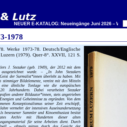
NEUER E-KATALOG: Neueingänge Juni 2026 – Wir stellen 
73-1978
. Werke 1973-78. Deutsch/Englische
Luzern (1979). Quer-8°. XXVII, 121 S.
tlers J. Stezaker (geb. 1949), der 2012 mit dem
 ausgezeichnet wurde. – „In John Stezakers
 Geist der Surrealist*innen überlebt zu haben. Mit
stimmiger Bildelemente, vereint mit den Mitteln
er eine ähnliche Tonlage wie die europäischen
0. Jahrhunderts. Dabei verarbeitet Stezaker
ografien anderer Bildautor*innen, stets angetrieben
n Energien und Geheimnisse zu ergründen. Von dem
menen Konzeptionalismus seiner Zeit erschöpft,
Jahre vermehrt der intensiven Auseinandersetzung
s besessener Sammler und Kinoenthusiast besitzt
vates Archiv mit Hunderten dieser alten
usgangsmaterial für seine Arbeiten dient. Durch
lpell – oftmals mitten durch das Gesicht der