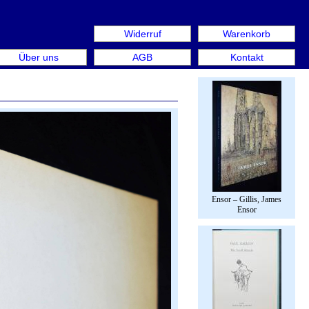
Widerruf
Warenkorb
aus: Rare Book Week Berlin. Internationale Messe für Büc
Über uns
AGB
Kontakt
Ensor – Gillis, James
Ensor