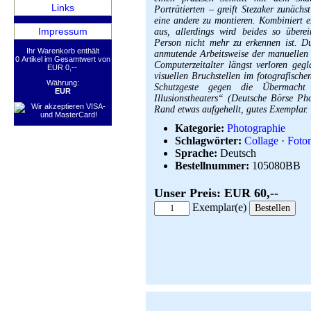
Links
Porträtierten – greift Stezaker zunäch
eine andere zu montieren. Kombiniert e
Impressum
aus, allerdings wird beides so überei
Person nicht mehr zu erkennen ist. Du
Ihr Warenkorb enthält
anmutende Arbeitsweise der manuellen 
0 Artikel im Gesamtwert von
Computerzeitalter längst verloren ge
EUR 0,--
visuellen Bruchstellen im fotografisch
Währung:
Schutzgeste gegen die Übermacht a
EUR
Illusionstheaters“ (Deutsche Börse P
Rand etwas aufgehellt, gutes Exemplar.
Kategorie:
Photographie
Schlagwörter:
Collage
·
Foto
Sprache:
Deutsch
Bestellnummer:
105080BB
Unser Preis: EUR 60,--
Exemplar(e)