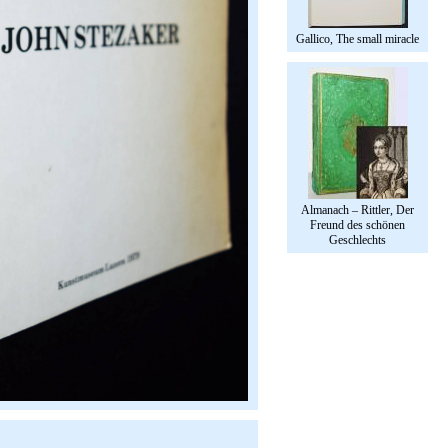
Gallico, The small miracle
Almanach – Rittler, Der
Freund des schönen
Geschlechts