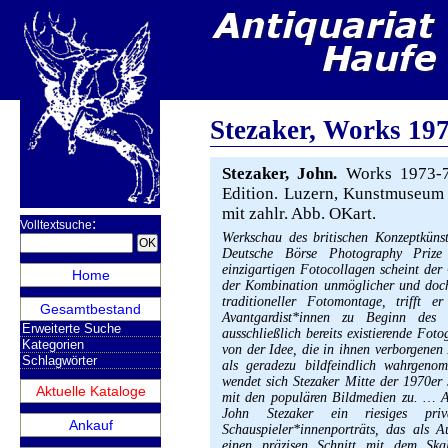
Stezaker, Works 19
Stezaker, John.
Works 1973-78
Edition. Luzern, Kunstmuseum 
mit zahlr. Abb. OKart.
:
Volltextsuche
Werkschau des britischen Konzeptküns
Deutsche Börse Photography Prize
einzigartigen Fotocollagen scheint der
Home
der Kombination unmöglicher und doch 
traditioneller Fotomontage, trifft 
Gesamtbestand
Avantgardist*innen zu Beginn des 2
Erweiterte Suche
ausschließlich bereits existierende Fot
Kategorien
von der Idee, die in ihnen verborgene
Schlagwörter
als geradezu bildfeindlich wahrgenom
wendet sich Stezaker Mitte der 1970er 
Aktuelle Kataloge
mit den populären Bildmedien zu. … Al
John Stezaker ein riesiges pri
Ankauf
Schauspieler*innenporträts, das als A
einen präzisen Schnitt mit dem Ska