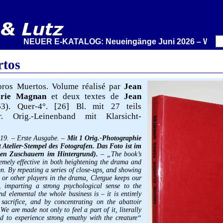
NEUER E-KATALOG: Neueingänge Juni 2026 – Wir stellen 
rtos
ros Muertos. Volume réalisé par
Jean
arie Magnan
et deux textes de
Jean
63). Quer-4°. [26] Bl. mit 27 teils
str. Orig.-Leinenband mit Klarsicht-
219. – Erste Ausgabe. –
Mit 1 Orig.-Photographie
it Atelier-Stempel des Fotografen. Das Foto ist im
ngen Zuschauern im Hintergrund).
– „The book’s
remely effective in both heightening the drama and
n. By repeating a series of close-ups, and showing
d, or other players in the drama, Clergue keeps our
t, imparting a strong psychological sense to the
 elemental the whole business is – it is entirely
 sacrifice, and by concentrating on the abattoir
 We are made not only to feel a part of it, literally
d to experience strong emathy with the creature“