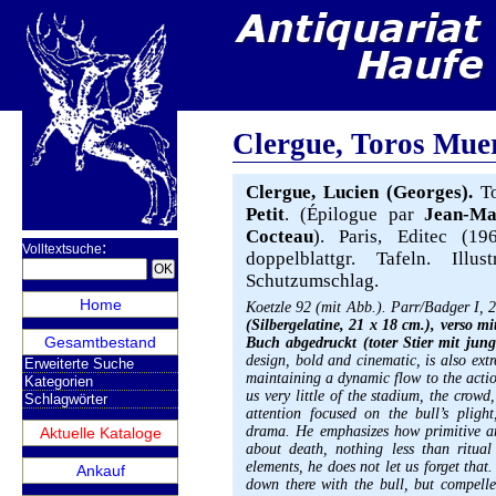
Clergue, Toros Mue
Clergue, Lucien (Georges).
To
Petit
. (Épilogue par
Jean-M
Cocteau
). Paris, Editec (19
:
Volltextsuche
doppelblattgr. Tafeln. Illu
Schutzumschlag.
Home
Koetzle 92 (mit Abb.). Parr/Badger I, 
(Silbergelatine, 21 x 18 cm.), verso m
Gesamtbestand
Buch abgedruckt (toter Stier mit ju
design, bold and cinematic, is also ext
Erweiterte Suche
maintaining a dynamic flow to the actio
Kategorien
us very little of the stadium, the crow
Schlagwörter
attention focused on the bull’s pligh
drama. He emphasizes how primitive and
Aktuelle Kataloge
about death, nothing less than ritual
elements, he does not let us forget that.
Ankauf
down there with the bull, but compelle