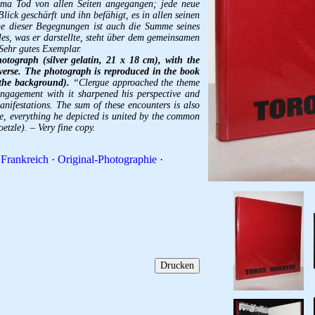
ema Tod von allen Seiten angegangen; jede neue
lick geschärft und ihn befähigt, es in allen seinen
e dieser Begegnungen ist auch die Summe seines
es, was er darstellte, steht über dem gemeinsamen
Sehr gutes Exemplar.
hotograph (silver gelatin, 21 x 18 cm), with the
verse. The photograph is reproduced in the book
 the background).
“Clergue approached the theme
ngagement with it sharpened his perspective and
manifestations. The sum of these encounters is also
ee, everything he depicted is united by the common
tzle). – Very fine copy.
·
Frankreich
·
Original-Photographie
·