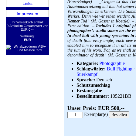
(Parr/Badger). – „Clergue ist das Th
Links
Auseinandersetzung mit ihm hat seinen B
Verwandlungen zu erkennen. Die Summ
Impressum
Werkes. Denn wie wir sehen werden: All
Nenner Tod“ (M. Gasser in Koetzle). – 
Ihr Warenkorb enthält
First edition. –
Includes 1 original p
0 Artikel im Gesamtwert von
EUR 0,--
photographer’s studio stamp on the re
(a dead bull with young spectators in
Währung:
EUR
of death from every angle; each new e
enabled him to recognize it in all its 
the sum of his work. For, as we shall s
denominator of death” (M. Gasser in Koe
Kategorie:
Photographie
Schlagwörter:
Bull Fighting
Stierkampf
Sprache:
Deutsch
Schutzumschlag
Erstausgabe
Bestellnummer:
105221BB
Unser Preis: EUR 500,--
Exemplar(e)