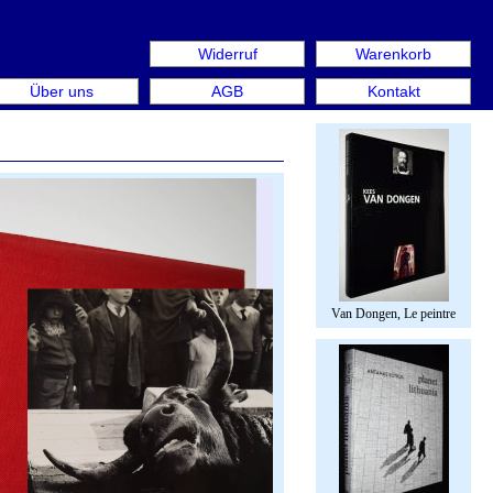
Widerruf
Warenkorb
aus: Rare Book Week Berlin. Internationale Messe für Büch
Über uns
AGB
Kontakt
Van Dongen, Le peintre