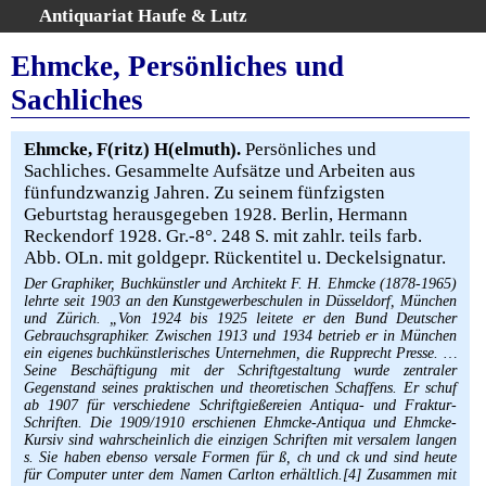
Antiquariat Haufe & Lutz
:
Volltextsuche
Ehmcke, Persönliches und
Home
Sachliches
Gesamtbestand
Erweiterte Suche
Ehmcke, F(ritz) H(elmuth).
Persönliches und
Kategorien
Sachliches. Gesammelte Aufsätze und Arbeiten aus
fünfundzwanzig Jahren. Zu seinem fünfzigsten
Schlagwörter
Geburtstag herausgegeben 1928. Berlin, Hermann
Warenkorb
Reckendorf 1928. Gr.-8°. 248 S. mit zahlr. teils farb.
AGB
Abb. OLn. mit goldgepr. Rückentitel u. Deckelsignatur.
Widerruf
Der Graphiker, Buchkünstler und Architekt F. H. Ehmcke (1878-1965)
lehrte seit 1903 an den Kunstgewerbeschulen in Düsseldorf, München
Über uns
und Zürich. „Von 1924 bis 1925 leitete er den Bund Deutscher
Gebrauchsgraphiker. Zwischen 1913 und 1934 betrieb er in München
Aktuelle Kataloge
ein eigenes buchkünstlerisches Unternehmen, die Rupprecht Presse. …
Kontakt
Seine Beschäftigung mit der Schriftgestaltung wurde zentraler
Gegenstand seines praktischen und theoretischen Schaffens. Er schuf
Ankauf
ab 1907 für verschiedene Schriftgießereien Antiqua- und Fraktur-
Schriften. Die 1909/1910 erschienen Ehmcke-Antiqua und Ehmcke-
Links
Kursiv sind wahrscheinlich die einzigen Schriften mit versalem langen
s. Sie haben ebenso versale Formen für ß, ch und ck und sind heute
Impressum
für Computer unter dem Namen Carlton erhältlich.[4] Zusammen mit