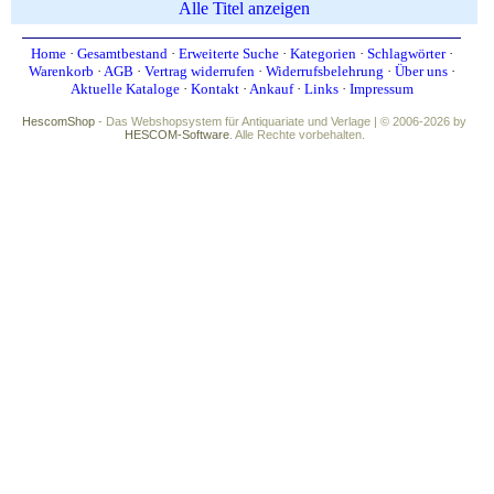
Alle Titel anzeigen
Home
·
Gesamtbestand
·
Erweiterte Suche
·
Kategorien
·
Schlagwörter
·
Warenkorb
·
AGB
·
Vertrag widerrufen
·
Widerrufsbelehrung
·
Über uns
·
Aktuelle Kataloge
·
Kontakt
·
Ankauf
·
Links
·
Impressum
HescomShop
- Das Webshopsystem für Antiquariate und Verlage | © 2006-2026 by
HESCOM-Software
. Alle Rechte vorbehalten.