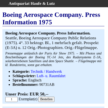
Antiquariat Haufe & Lutz
:
Volltextsuche
Boeing Aerospace Company. Press
Home
Information 1975
Gesamtbestand
Erweiterte Suche
Boeing Aerospace Company. Press Information.
Kategorien
Seattle, Boeing Aerospace Company Public Relations
(1975). 4°. 33 hektogr. Bl., 1 mehrfach gefalt. Prospekt
Schlagwörter
(E-3A) u. 12 Orig.-Photographien. Orig.-Flügelmappe.
Warenkorb
Pressemappe anlässlich der Paris Air Show 1975. – Mit Photos und
AGB
Beschreibungen der Boeing YC-14 Jets, des Radarsystems E-3A,
solarbetriebenen Satelliten und dem Space Shuttle. – Flügelmappe mit
Widerruf
kl. Randeinriss, sonst gut erhalten.
Über uns
Kategorie:
Technik / Handwerk
Schlagwörter:
Luft- u. Raumfahrt
Aktuelle Kataloge
Sprache:
Englisch
Kontakt
Bestellnummer:
90731AB
Ankauf
Unser Preis: EUR 50,--
Links
Exemplar(e)
Impressum