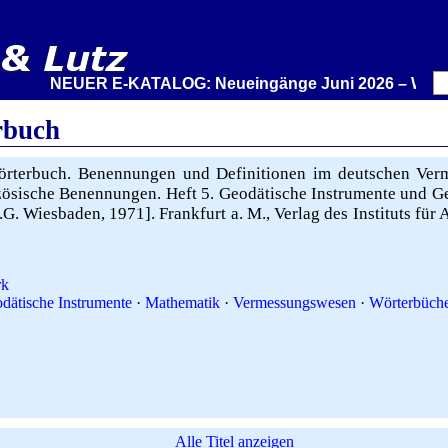
NEUER E-KATALOG: Neueingänge Juni 2026 – Wir stelle
rbuch
rterbuch. Benennungen und Definitionen im deutschen Ver
zösische Benennungen. Heft 5. Geodätische Instrumente und Ge
.G. Wiesbaden, 1971]. Frankfurt a. M., Verlag des Instituts fü
rk
dätische Instrumente
·
Mathematik
·
Vermessungswesen
·
Wörterbüch
Alle Titel anzeigen