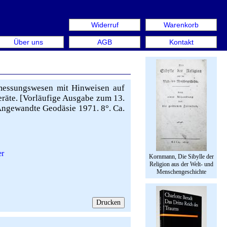
Widerruf
Warenkorb
n aus: Rare Book Week Berlin. Internationale Messe für Bü
Über uns
AGB
Kontakt
messungswesen mit Hinweisen auf
räte. [Vorläufige Ausgabe zum 13.
r Angewandte Geodäsie 1971. 8°. Ca.
er
Kornmann, Die Sibylle der
Religion aus der Welt- und
Menschengeschichte