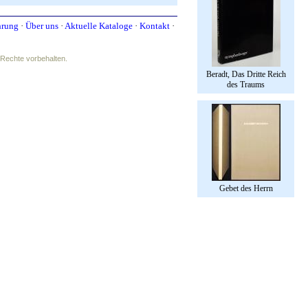
hrung
·
Über uns
·
Aktuelle Kataloge
·
Kontakt
·
e Rechte vorbehalten.
Beradt, Das Dritte Reich
des Traums
Gebet des Herrn