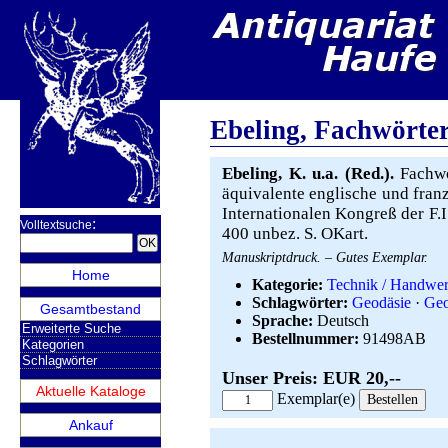
Ebeling, Fachwörte
Ebeling, K. u.a. (Red.).
Fachwö
äquivalente englische und fran
Internationalen Kongreß der F.I
:
Volltextsuche
400 unbez. S. OKart.
Manuskriptdruck. – Gutes Exemplar.
Home
Kategorie:
Technik / Handwe
Schlagwörter:
Geodäsie
·
Geo
Gesamtbestand
Sprache:
Deutsch
Erweiterte Suche
Bestellnummer:
91498AB
Kategorien
Schlagwörter
Unser Preis: EUR 20,--
Aktuelle Kataloge
Exemplar(e)
Ankauf