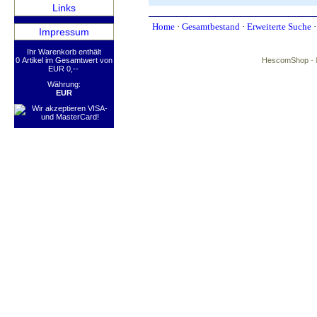
Links
Home
·
Gesamtbestand
·
Erweiterte Suche
Impressum
Ihr Warenkorb enthält
0 Artikel im Gesamtwert von
HescomShop
- 
EUR 0,--
Währung:
EUR