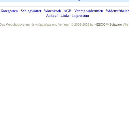
·
Kategorien
·
Schlagwörter
·
Warenkorb
·
AGB
·
Vertrag widerrufen
·
Widerrufsbele
Ankauf
·
Links
·
Impressum
Das Webshopsystem für Antiquariate und Verlage | © 2006-2026 by
HESCOM-Software
. All