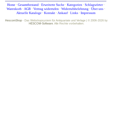
Home
·
Gesamtbestand
·
Erweiterte Suche
·
Kategorien
·
Schlagwörter
·
Warenkorb
·
AGB
·
Vertrag widerrufen
·
Widerrufsbelehrung
·
Über uns
·
Aktuelle Kataloge
·
Kontakt
·
Ankauf
·
Links
·
Impressum
HescomShop
- Das Webshopsystem für Antiquariate und Verlage | © 2006-2026 by
HESCOM-Software
. Alle Rechte vorbehalten.