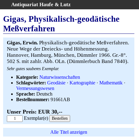
Antiquariat Haufe & Lutz
:
Volltextsuche
Gigas, Physikalisch-geodätische
Home
Meßverfahren
Gesamtbestand
Erweiterte Suche
Gigas, Erwin.
Physikalisch-geodätische Meßverfahren.
Kategorien
Neue Wege der Dreiecks- und Höhenmessung.
Hannover, Hamburg, München, Dümmler 1966. Gr.-8°.
Schlagwörter
502 S. mit zahlr. Abb. OLn. (Dümmlerbuch Band 7840).
Warenkorb
Sehr gutes sauberes Exemplar.
AGB
Kategorie:
Naturwissenschaften
Widerruf
Schlagwörter:
Geodäsie
·
Kartographie
·
Mathematik
·
Vermessungswesen
Über uns
Sprache:
Deutsch
Aktuelle Kataloge
Bestellnummer:
91661AB
Kontakt
Unser Preis: EUR 30,--
Ankauf
Exemplar(e)
Links
Impressum
Alle Titel anzeigen