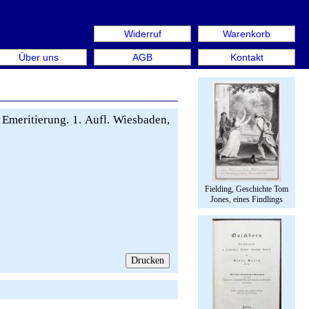
Widerruf
Warenkorb
en aus: Rare Book Week Berlin. Internationale Messe für B
Über uns
AGB
Kontakt
 Emeritierung. 1. Aufl. Wiesbaden,
Fielding, Geschichte Tom
Jones, eines Findlings