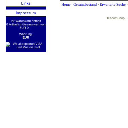
Links
Home
·
Gesamtbestand
·
Erweiterte Suche
Impressum
HescomShop
- 
Ihr Warenkorb enthält
0 Artikel im Gesamtwert von
EUR 0,--
Währung:
EUR