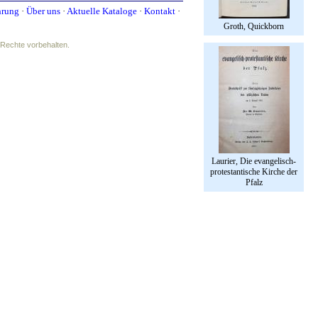
hrung
·
Über uns
·
Aktuelle Kataloge
·
Kontakt
·
Groth, Quickborn
e Rechte vorbehalten.
Laurier, Die evangelisch-
protestantische Kirche der
Pfalz