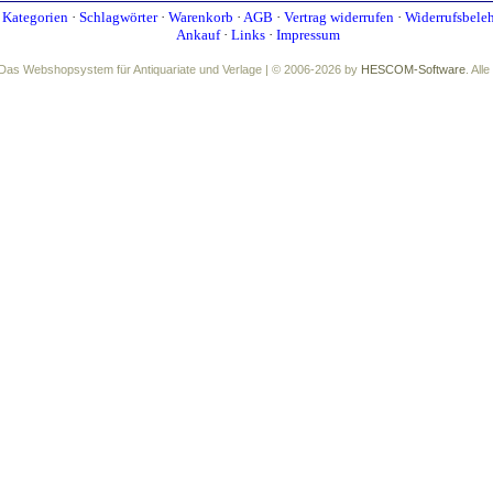
·
Kategorien
·
Schlagwörter
·
Warenkorb
·
AGB
·
Vertrag widerrufen
·
Widerrufsbele
Ankauf
·
Links
·
Impressum
Das Webshopsystem für Antiquariate und Verlage | © 2006-2026 by
HESCOM-Software
. All