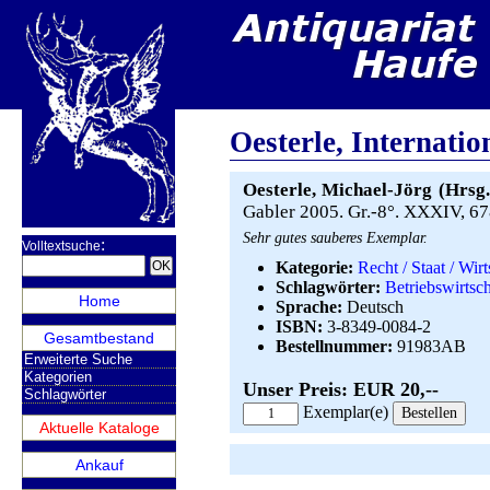
Oesterle, Internatio
Oesterle, Michael-Jörg (Hrsg.
Gabler 2005. Gr.-8°. XXXIV, 678
Sehr gutes sauberes Exemplar.
:
Volltextsuche
Kategorie:
Recht / Staat / Wirt
Schlagwörter:
Betriebswirtsch
Home
Sprache:
Deutsch
ISBN:
3-8349-0084-2
Gesamtbestand
Bestellnummer:
91983AB
Erweiterte Suche
Kategorien
Unser Preis: EUR 20,--
Schlagwörter
Exemplar(e)
Aktuelle Kataloge
Ankauf