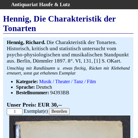
Antiquariat Haufe & Lutz
:
Volltextsuche
Hennig, Die Charakteristik der
Home
Tonarten
Gesamtbestand
Erweiterte Suche
Hennig, Richard.
Die Charakteristik der Tonarten.
Kategorien
Historisch, kritisch und statistisch untersucht vom
psycho-physiologischen und musikalischen Standpunkt
Schlagwörter
aus. Berlin, Dümmler 1897. 8°. VI, 131, [1] S. OKart.
Warenkorb
Umschlag mit Randläsuren u. etwas fleckig, Rücken mit Klebeband
AGB
erneuert, sonst gut erhaltenes Exemplar.
Widerruf
Kategorie:
Musik / Theater / Tanz / Film
Sprache:
Deutsch
Über uns
Bestellnummer:
94393BB
Aktuelle Kataloge
Unser Preis: EUR 30,--
Kontakt
Exemplar(e)
Ankauf
Links
Impressum