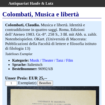
Antiquariat Haufe & Lutz
:
Volltextsuche
Colombati, Musica e libertà
Home
Gesamtbestand
Colombati, Claudia.
Musica e libertà. Identità e
contraddizione in quattro saggi. Roma, Edizioni
Erweiterte Suche
dell’Ateneo 1983. Gr.-8°. 258 S., 3 Bl. mit Abb. u. zahlr.
Kategorien
Notenbeispielen. OKart. (Università di Macerata:
Schlagwörter
Pubblicazioni della Facoltà di lettere e filosofia istituto
di filologia 13)
Warenkorb
Tadelloses Exemplar.
AGB
Kategorie:
Musik / Theater / Tanz / Film
Widerruf
Sprache:
Italienisch
Über uns
Bestellnummer:
96992AB
Aktuelle Kataloge
Unser Preis: EUR 25,--
Kontakt
Exemplar(e)
Ankauf
Links
Impressum