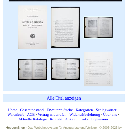
Alle Titel anzeigen
Home
·
Gesamtbestand
·
Erweiterte Suche
·
Kategorien
·
Schlagwörter
·
Warenkorb
·
AGB
·
Vertrag widerrufen
·
Widerrufsbelehrung
·
Über uns
·
Aktuelle Kataloge
·
Kontakt
·
Ankauf
·
Links
·
Impressum
HescomShop
- Das Webshopsystem für Antiquariate und Verlage | © 2006-2026 by