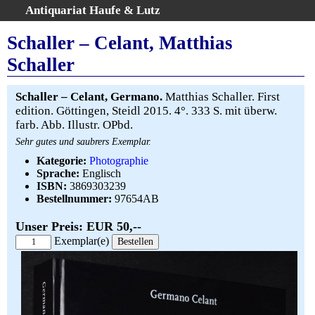
Antiquariat Haufe & Lutz
:
Volltextsuche
Schaller – Celant, Matthias
Home
Schaller
Gesamtbestand
Erweiterte Suche
Schaller – Celant, Germano.
Matthias Schaller. First
Kategorien
edition. Göttingen, Steidl 2015. 4°. 333 S. mit überw.
farb. Abb. Illustr. OPbd.
Schlagwörter
Sehr gutes und saubrers Exemplar.
Warenkorb
Kategorie:
Photographie
AGB
Sprache:
Englisch
Widerruf
ISBN:
3869303239
Bestellnummer:
97654AB
Über uns
Aktuelle Kataloge
Unser Preis: EUR 50,--
Kontakt
Exemplar(e)
Ankauf
Links
Impressum