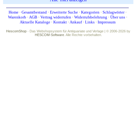
Home
·
Gesamtbestand
·
Erweiterte Suche
·
Kategorien
·
Schlagwörter
·
Warenkorb
·
AGB
·
Vertrag widerrufen
·
Widerrufsbelehrung
·
Über uns
·
Aktuelle Kataloge
·
Kontakt
·
Ankauf
·
Links
·
Impressum
HescomShop
- Das Webshopsystem für Antiquariate und Verlage | © 2006-2026 by
HESCOM-Software
. Alle Rechte vorbehalten.