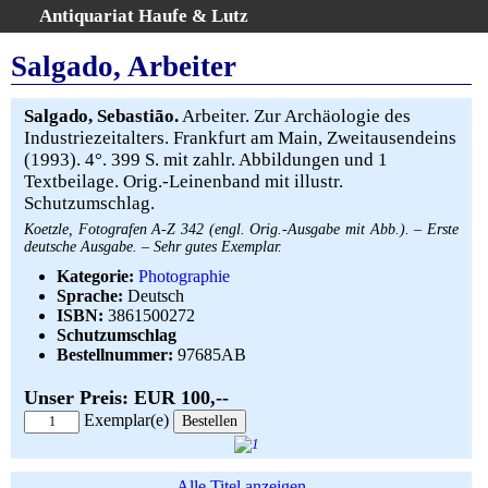
Antiquariat Haufe & Lutz
:
Volltextsuche
Salgado, Arbeiter
Home
Gesamtbestand
Salgado, Sebastião.
Arbeiter. Zur Archäologie des
Industriezeitalters. Frankfurt am Main, Zweitausendeins
Erweiterte Suche
(1993). 4°. 399 S. mit zahlr. Abbildungen und 1
Kategorien
Textbeilage. Orig.-Leinenband mit illustr.
Schlagwörter
Schutzumschlag.
Warenkorb
Koetzle, Fotografen A-Z 342 (engl. Orig.-Ausgabe mit Abb.). – Erste
deutsche Ausgabe. – Sehr gutes Exemplar.
AGB
Kategorie:
Photographie
Widerruf
Sprache:
Deutsch
Über uns
ISBN:
3861500272
Schutzumschlag
Aktuelle Kataloge
Bestellnummer:
97685AB
Kontakt
Unser Preis: EUR 100,--
Ankauf
Exemplar(e)
Links
Impressum
Alle Titel anzeigen