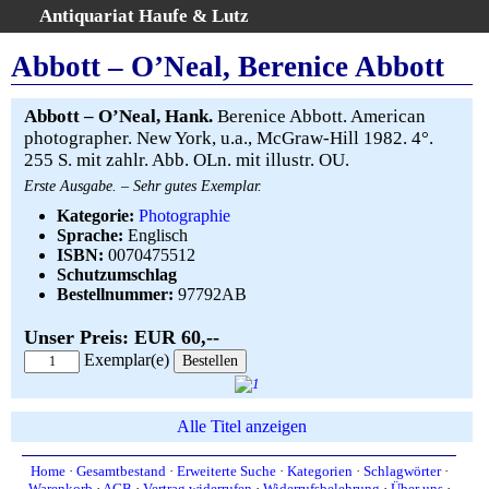
Antiquariat Haufe & Lutz
:
Volltextsuche
Abbott – O’Neal, Berenice Abbott
Home
Gesamtbestand
Abbott – O’Neal, Hank.
Berenice Abbott. American
photographer. New York, u.a., McGraw-Hill 1982. 4°.
Erweiterte Suche
255 S. mit zahlr. Abb. OLn. mit illustr. OU.
Kategorien
Erste Ausgabe. – Sehr gutes Exemplar.
Schlagwörter
Kategorie:
Photographie
Warenkorb
Sprache:
Englisch
ISBN:
0070475512
AGB
Schutzumschlag
Widerruf
Bestellnummer:
97792AB
Über uns
Unser Preis: EUR 60,--
Aktuelle Kataloge
Exemplar(e)
Kontakt
Ankauf
Alle Titel anzeigen
Links
Impressum
Home
·
Gesamtbestand
·
Erweiterte Suche
·
Kategorien
·
Schlagwörter
·
Warenkorb
·
AGB
·
Vertrag widerrufen
·
Widerrufsbelehrung
·
Über uns
·