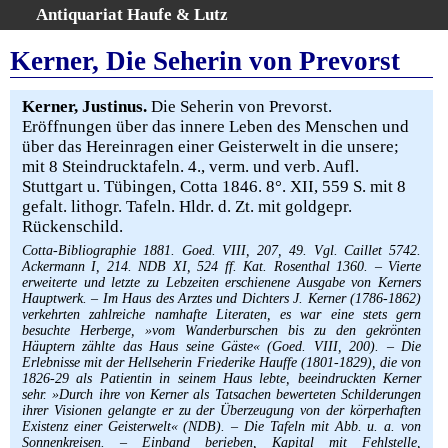
Antiquariat Haufe & Lutz
:
Volltextsuche
Kerner, Die Seherin von Prevorst
Home
Gesamtbestand
Kerner, Justinus.
Die Seherin von Prevorst.
Eröffnungen über das innere Leben des Menschen und
Erweiterte Suche
über das Hereinragen einer Geisterwelt in die unsere;
Kategorien
mit 8 Steindrucktafeln. 4., verm. und verb. Aufl.
Schlagwörter
Stuttgart u. Tübingen, Cotta 1846. 8°. XII, 559 S. mit 8
gefalt. lithogr. Tafeln. Hldr. d. Zt. mit goldgepr.
Warenkorb
Rückenschild.
AGB
Cotta-Bibliographie 1881. Goed. VIII, 207, 49. Vgl. Caillet 5742.
Widerruf
Ackermann I, 214. NDB XI, 524 ff. Kat. Rosenthal 1360. – Vierte
erweiterte und letzte zu Lebzeiten erschienene Ausgabe von Kerners
Über uns
Hauptwerk. – Im Haus des Arztes und Dichters J. Kerner (1786-1862)
Aktuelle Kataloge
verkehrten zahlreiche namhafte Literaten, es war eine stets gern
besuchte Herberge, »vom Wanderburschen bis zu den gekrönten
Kontakt
Häuptern zählte das Haus seine Gäste« (Goed. VIII, 200). – Die
Erlebnisse mit der Hellseherin Friederike Hauffe (1801-1829), die von
Ankauf
1826-29 als Patientin in seinem Haus lebte, beeindruckten Kerner
sehr. »Durch ihre von Kerner als Tatsachen bewerteten Schilderungen
Links
ihrer Visionen gelangte er zu der Überzeugung von der körperhaften
Impressum
Existenz einer Geisterwelt« (NDB). – Die Tafeln mit Abb. u. a. von
Sonnenkreisen. – Einband berieben, Kapital mit Fehlstelle,