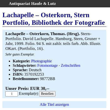
Antiquariat Haufe & Lutz
:
Volltextsuche
Lachapelle – Osterkorn, Stern
Home
Portfolio, Bibliothek der Fotografie
Gesamtbestand
Erweiterte Suche
Lachapelle – Osterkorn, Thomas. (Hrsg).
Stern-
Kategorien
Portfolio. David Lachapelle. Hamburg, Stern, Gruner +
Jahr, 1999. Folio. 94 S. mit zahlr. teils farb. Abb. Illustr.
Schlagwörter
OKart. (Portfolio, 16).
Warenkorb
Sehr gutes Exemplar.
AGB
Kategorie:
Photographie
Widerruf
Schlagwörter:
Fotomontage
·
Zeitschriften
Sprache:
Deutsch
Über uns
ISBN:
3570192253
Aktuelle Kataloge
Bestellnummer:
98772BB
Kontakt
Unser Preis: EUR 30,--
Ankauf
Exemplar(e)
Links
Impressum
Alle Titel anzeigen