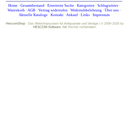
Home
·
Gesamtbestand
·
Erweiterte Suche
·
Kategorien
·
Schlagwörter
·
Warenkorb
·
AGB
·
Vertrag widerrufen
·
Widerrufsbelehrung
·
Über uns
·
Aktuelle Kataloge
·
Kontakt
·
Ankauf
·
Links
·
Impressum
HescomShop
- Das Webshopsystem für Antiquariate und Verlage | © 2006-2026 by
HESCOM-Software
. Alle Rechte vorbehalten.