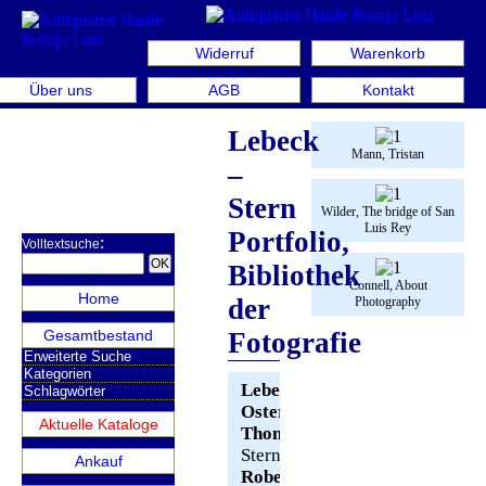
Widerruf
Warenkorb
ngänge Juli 2026 – Wir stellen aus: Rare Book Week Berli
Über uns
AGB
Kontakt
Lebeck
Mann, Tristan
–
Stern
Wilder, The bridge of San
Luis Rey
Portfolio,
:
Volltextsuche
Bibliothek
Connell, About
Home
der
Photography
Gesamtbestand
Fotografie
Erweiterte Suche
Kategorien
Lebeck –
Schlagwörter
Osterkorn,
Aktuelle Kataloge
Thomas. (Hrsg).
Stern-Portfolio.
Ankauf
Robert Lebeck
.