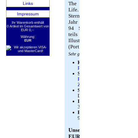
The Mystery of
Links
Life. Hamburg,
Impressum
Stern, Gruner +
Jahr 1998. Folio.
Ihr Warenkorb enthält
0 Artikel im Gesamtwert von
94 S. mit zahlr.
EUR 0,--
teils farb. Abb.
Währung:
Illustr. OKart.
EUR
(Portfolio, 14).
Sehr gutes Exemplar.
Kategorie:
Photographie
Schlagwörter:
Fotomontage
·
Zeitschriften
Sprache:
Deutsch
ISBN:
3570192016
Bestellnummer:
98782BB
Unser Preis:
EUR 25,--