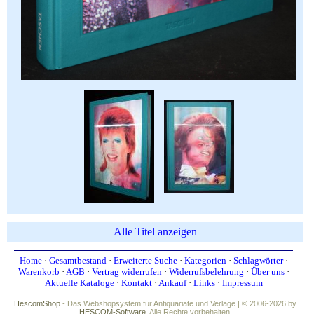
Alle Titel anzeigen
Home
·
Gesamtbestand
·
Erweiterte Suche
·
Kategorien
·
Schlagwörter
·
Warenkorb
·
AGB
·
Vertrag widerrufen
·
Widerrufsbelehrung
·
Über uns
·
Aktuelle Kataloge
·
Kontakt
·
Ankauf
·
Links
·
Impressum
HescomShop
- Das Webshopsystem für Antiquariate und Verlage | © 2006-2026 by
HESCOM-Software
. Alle Rechte vorbehalten.