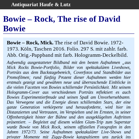
Antiquariat Haufe & Lutz
:
Volltextsuche
Bowie – Rock, The rise of David
Home
Bowie
Gesamtbestand
Erweiterte Suche
Bowie – Rock, Mick.
The rise of David Bowie. 1972-
Kategorien
1973. Köln, Taschen 2016. Folio. 297 S. mit zahlr. farb.
Abb. Orig.-Pappband mit farb. Hologramm-Deckelbild.
Schlagwörter
Aufwendig ausgestatteter Bildband mit den besten Aufnahmen „aus
Warenkorb
Mick Rocks Bowie-Portfolio, Bilder von spektakulären Liveshows,
AGB
Porträts aus dem Backstagebereich, Coverfotos und Standbilder aus
Promofilmen; rund fünfzig Prozent dieser Aufnahmen werden hier
Widerruf
erstmals gezeigt und gewähren neue und überraschende Einblicke in
die vielen Facetten von Bowies schillernder Persönlichkeit. Mit seinem
Über uns
Hologramm-Cover aus verschiedenen Porträts reflektiert es auch
Bowies Experimentierfreude und seinen Spaß am Unvorhersehbaren.
Aktuelle Kataloge
Das Verwegene und die Energie dieses schillernden Stars, der eine
Kontakt
ganze Generation verkörperte und herausforderte, wird hier im
Distanzierten und Vertrauten, im Verspielten und im Ernsten, in seiner
Ankauf
Offenherzigkeit hinter der Bühne und den ausgeklügelten Auftritten
präsentiert. – Begleitet auf diesem wilden Glam-Trip zum Superstar
Links
wurde Bowie von Mick Rock, seinem offiziellen Fotografen in den
Impressum
Jahren 1972/73. Seine Aufnahmen spektakulärer Live-Shows und
privater Momente mit Ziggy-Bowie katapultieren uns zurück ins