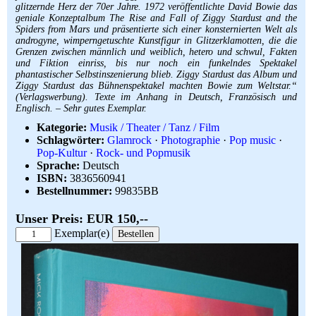
glitzernde Herz der 70er Jahre. 1972 veröffentlichte David Bowie das
geniale Konzeptalbum The Rise and Fall of Ziggy Stardust and the
Spiders from Mars und präsentierte sich einer konsternierten Welt als
androgyne, wimperngetuschte Kunstfigur in Glitzerklamotten, die die
Grenzen zwischen männlich und weiblich, hetero und schwul, Fakten
und Fiktion einriss, bis nur noch ein funkelndes Spektakel
phantastischer Selbstinszenierung blieb. Ziggy Stardust das Album und
Ziggy Stardust das Bühnenspektakel machten Bowie zum Weltstar.“
(Verlagswerbung). Texte im Anhang in Deutsch, Französisch und
Englisch. – Sehr gutes Exemplar.
Kategorie:
Musik / Theater / Tanz / Film
Schlagwörter:
Glamrock
·
Photographie
·
Pop music
·
Pop-Kultur
·
Rock- und Popmusik
Sprache:
Deutsch
ISBN:
3836560941
Bestellnummer:
99835BB
Unser Preis: EUR 150,--
Exemplar(e)