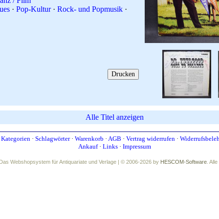
anz / Film
ues
·
Pop-Kultur
·
Rock- und Popmusik
·
Alle Titel anzeigen
·
Kategorien
·
Schlagwörter
·
Warenkorb
·
AGB
·
Vertrag widerrufen
·
Widerrufsbele
Ankauf
·
Links
·
Impressum
Das Webshopsystem für Antiquariate und Verlage | © 2006-2026 by
HESCOM-Software
. All