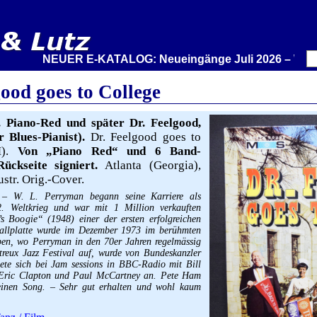
NEUER E-KATALOG: Neueingänge Juli 2026 – Wir stelle
ood goes to College
. Piano-Red und später Dr. Feelgood,
 Blues-Pianist).
Dr. Feelgood goes to
M).
Von „Piano Red“ und 6 Band-
ückseite signiert.
Atlanta (Georgia),
str. Orig.-Cover.
. – W. L. Perryman begann seine Karriere als
. Weltkrieg und war mit 1 Million verkauften
s Boogie“ (1948) einer der ersten erfolgreichen
hallplatte wurde im Dezember 1973 im berühmten
en, wo Perryman in den 70er Jahren regelmässig
reux Jazz Festival auf, wurde von Bundeskanzler
te sich bei Jam sessions in BBC-Radio mit Bill
 Eric Clapton und Paul McCartney an. Pete Ham
einen Song. – Sehr gut erhalten und wohl kaum