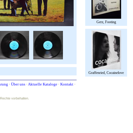
Gerz, Footing
Graffenried, Cocainelove
hrung
·
Über uns
·
Aktuelle Kataloge
·
Kontakt
·
e Rechte vorbehalten.