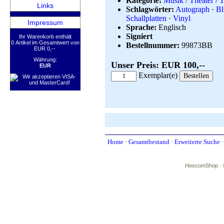
Kategorie:
Musik / Theater / T
Links
Schlagwörter:
Autograph
·
Bl
Schallplatten
·
Vinyl
Impressum
Sprache:
Englisch
Signiert
Ihr Warenkorb enthält
0 Artikel im Gesamtwert von
Bestellnummer:
99873BB
EUR 0,--
Währung:
Unser Preis: EUR 100,--
EUR
Exemplar(e)
Home
·
Gesamtbestand
·
Erweiterte Suche
HescomShop
- 