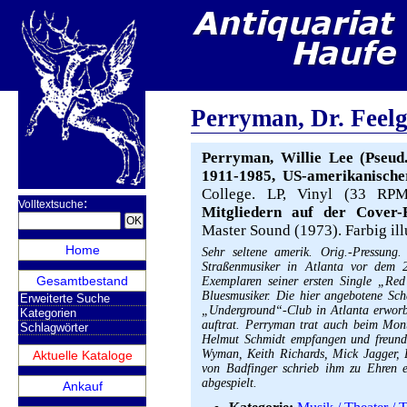
Perryman, Dr. Feelg
Perryman, Willie Lee (Pseud
1911-1985, US-amerikanischer
College. LP, Vinyl (33 RP
:
Volltextsuche
Mitgliedern auf der Cover-R
Master Sound (1973). Farbig illu
Home
Sehr seltene amerik. Orig.-Pressung
Straßenmusiker in Atlanta vor dem 2
Gesamtbestand
Exemplaren seiner ersten Single „Red’
Bluesmusiker. Die hier angebotene Sc
Erweiterte Suche
„Underground“-Club in Atlanta erworb
Kategorien
auftrat. Perryman trat auch beim Mont
Schlagwörter
Helmut Schmidt empfangen und freunde
Wyman, Keith Richards, Mick Jagger,
Aktuelle Kataloge
von Badfinger schrieb ihm zu Ehren 
abgespielt.
Ankauf