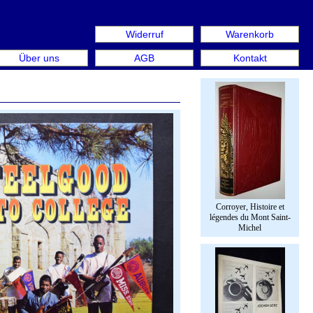
Widerruf
Warenkorb
n aus: Rare Book Week Berlin. Internationale Messe für Bü
Über uns
AGB
Kontakt
Corroyer, Histoire et
légendes du Mont Saint-
Michel