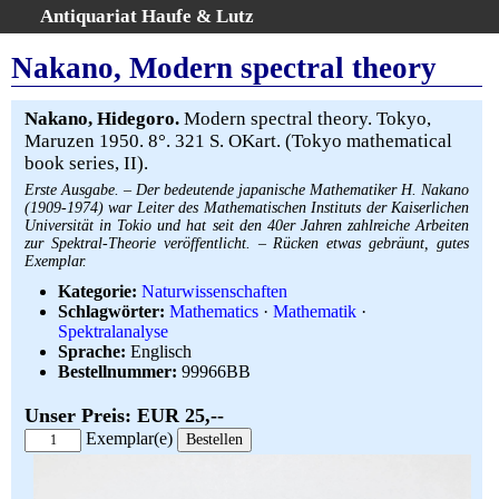
Antiquariat Haufe & Lutz
:
Volltextsuche
Nakano, Modern spectral theory
Home
Gesamtbestand
Nakano, Hidegoro.
Modern spectral theory. Tokyo,
Maruzen 1950. 8°. 321 S. OKart. (Tokyo mathematical
Erweiterte Suche
book series, II).
Kategorien
Erste Ausgabe. – Der bedeutende japanische Mathematiker H. Nakano
Schlagwörter
(1909-1974) war Leiter des Mathematischen Instituts der Kaiserlichen
Universität in Tokio und hat seit den 40er Jahren zahlreiche Arbeiten
Warenkorb
zur Spektral-Theorie veröffentlicht. – Rücken etwas gebräunt, gutes
AGB
Exemplar.
Widerruf
Kategorie:
Naturwissenschaften
Schlagwörter:
Mathematics
·
Mathematik
·
Über uns
Spektralanalyse
Aktuelle Kataloge
Sprache:
Englisch
Bestellnummer:
99966BB
Kontakt
Ankauf
Unser Preis: EUR 25,--
Exemplar(e)
Links
Impressum