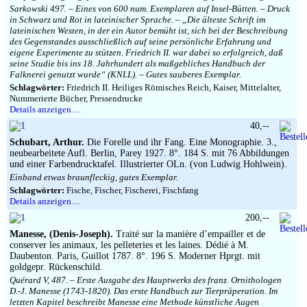
Sarkowski 497. – Eines von 600 num. Exemplaren auf Insel-Bütten. – Druck
in Schwarz und Rot in lateinischer Sprache. – „Die älteste Schrift im
lateinischen Westen, in der ein Autor bemüht ist, sich bei der Beschreibung
des Gegenstandes ausschließlich auf seine persönliche Erfahrung und
eigene Experimente zu stützen. Friedrich II. war dabei so erfolgreich, daß
seine Studie bis ins 18. Jahrhundert als maßgebliches Handbuch der
Falknerei genutzt wurde“ (KNLL). – Gutes sauberes Exemplar.
Schlagwörter:
Friedrich II. Heiliges Römisches Reich, Kaiser, Mittelalter,
Nummerierte Bücher, Pressendrucke
Details anzeigen…
40,--
Schubart, Arthur.
Die Forelle und ihr Fang. Eine Monographie. 3.,
neubearbeitete Aufl. Berlin, Parey 1927. 8°. 184 S. mit 76 Abbildungen
und einer Farbendrucktafel. Illustrierter OLn. (von Ludwig Hohlwein).
Einband etwas braunfleckig, gutes Exemplar.
Schlagwörter:
Fische, Fischer, Fischerei, Fischfang
Details anzeigen…
200,--
Manesse, (Denis-Joseph).
Traité sur la manière d’empailler et de
conserver les animaux, les pelleteries et les laines. Dédié à M.
Daubenton. Paris, Guillot 1787. 8°. 196 S. Moderner Hprgt. mit
goldgepr. Rückenschild.
Quérard V, 487. – Erste Ausgabe des Hauptwerks des franz. Ornithologen
D.-J. Manesse (1743-1820). Das erste Handbuch zur Tierpräperation. Im
letzten Kapitel beschreibt Manesse eine Methode künstliche Augen