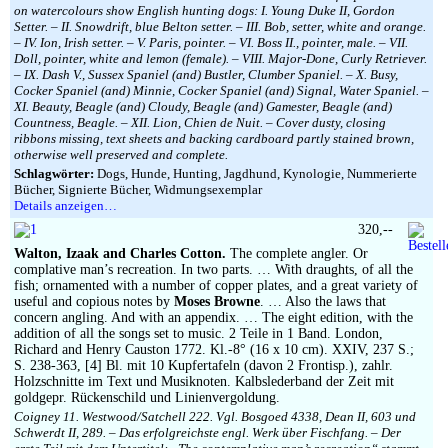
on watercolours show English hunting dogs: I. Young Duke II, Gordon
Setter. – II. Snowdrift, blue Belton setter. – III. Bob, setter, white and orange.
– IV. Ion, Irish setter. – V. Paris, pointer. – VI. Boss II., pointer, male. – VII.
Doll, pointer, white and lemon (female). – VIII. Major-Done, Curly Retriever.
– IX. Dash V., Sussex Spaniel (and) Bustler, Clumber Spaniel. – X. Busy,
Cocker Spaniel (and) Minnie, Cocker Spaniel (and) Signal, Water Spaniel. –
XI. Beauty, Beagle (and) Cloudy, Beagle (and) Gamester, Beagle (and)
Countness, Beagle. – XII. Lion, Chien de Nuit. – Cover dusty, closing
ribbons missing, text sheets and backing cardboard partly stained brown,
otherwise well preserved and complete.
Schlagwörter:
Dogs, Hunde, Hunting, Jagdhund, Kynologie, Nummerierte
Bücher, Signierte Bücher, Widmungsexemplar
Details anzeigen…
320,--
Walton, Izaak and Charles Cotton.
The complete angler. Or
complative man’s recreation. In two parts. … With draughts, of all the
fish; ornamented with a number of copper plates, and a great variety of
useful and copious notes by
Moses Browne
. … Also the laws that
concern angling. And with an appendix. … The eight edition, with the
addition of all the songs set to music. 2 Teile in 1 Band. London,
Richard and Henry Causton 1772. Kl.-8° (16 x 10 cm). XXIV, 237 S.;
S. 238-363, [4] Bl. mit 10 Kupfertafeln (davon 2 Frontisp.), zahlr.
Holzschnitte im Text und Musiknoten. Kalbslederband der Zeit mit
goldgepr. Rückenschild und Linienvergoldung.
Coigney 11. Westwood/Satchell 222. Vgl. Bosgoed 4338, Dean II, 603 und
Schwerdt II, 289. – Das erfolgreichste engl. Werk über Fischfang. – Der