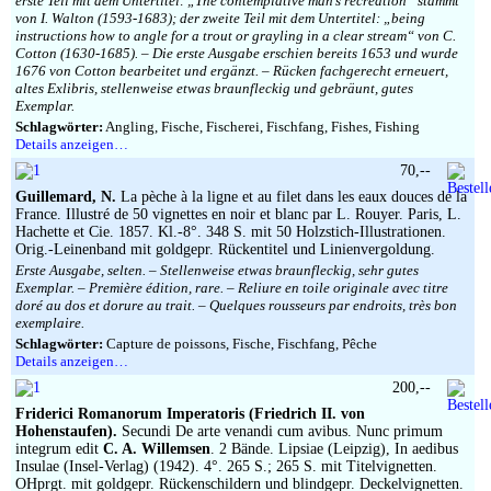
erste Teil mit dem Untertitel: „The contemplative man’s recreation“ stammt
von I. Walton (1593-1683); der zweite Teil mit dem Untertitel: „being
instructions how to angle for a trout or grayling in a clear stream“ von C.
Cotton (1630-1685). – Die erste Ausgabe erschien bereits 1653 und wurde
1676 von Cotton bearbeitet und ergänzt. – Rücken fachgerecht erneuert,
altes Exlibris, stellenweise etwas braunfleckig und gebräunt, gutes
Exemplar.
Schlagwörter:
Angling, Fische, Fischerei, Fischfang, Fishes, Fishing
Details anzeigen…
70,--
Guillemard, N.
La pèche à la ligne et au filet dans les eaux douces de la
France. Illustré de 50 vignettes en noir et blanc par L. Rouyer. Paris, L.
Hachette et Cie. 1857. Kl.-8°. 348 S. mit 50 Holzstich-Illustrationen.
Orig.-Leinenband mit goldgepr. Rückentitel und Linienvergoldung.
Erste Ausgabe, selten. – Stellenweise etwas braunfleckig, sehr gutes
Exemplar. – Première édition, rare. – Reliure en toile originale avec titre
doré au dos et dorure au trait. – Quelques rousseurs par endroits, très bon
exemplaire.
Schlagwörter:
Capture de poissons, Fische, Fischfang, Pêche
Details anzeigen…
200,--
Friderici Romanorum Imperatoris (Friedrich II. von
Hohenstaufen).
Secundi De arte venandi cum avibus. Nunc primum
integrum edit
C. A. Willemsen
. 2 Bände. Lipsiae (Leipzig), In aedibus
Insulae (Insel-Verlag) (1942). 4°. 265 S.; 265 S. mit Titelvignetten.
OHprgt. mit goldgepr. Rückenschildern und blindgepr. Deckelvignetten.