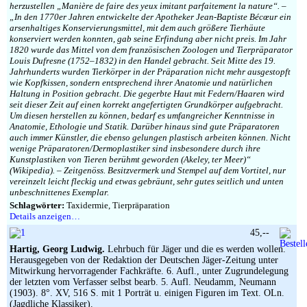
herzustellen „Manière de faire des yeux imitant parfaitement la nature“. –
„In den 1770er Jahren entwickelte der Apotheker Jean-Baptiste Bécœur ein
arsenhaltiges Konservierungsmittel, mit dem auch größere Tierhäute
konserviert werden konnten, gab seine Erfindung aber nicht preis. Im Jahr
1820 wurde das Mittel von dem französischen Zoologen und Tierpräparator
Louis Dufresne (1752–1832) in den Handel gebracht. Seit Mitte des 19.
Jahrhunderts wurden Tierkörper in der Präparation nicht mehr ausgestopft
wie Kopfkissen, sondern entsprechend ihrer Anatomie und natürlichen
Haltung in Position gebracht. Die gegerbte Haut mit Federn/Haaren wird
seit dieser Zeit auf einen korrekt angefertigten Grundkörper aufgebracht.
Um diesen herstellen zu können, bedarf es umfangreicher Kenntnisse in
Anatomie, Ethologie und Statik. Darüber hinaus sind gute Präparatoren
auch immer Künstler, die ebenso gelungen plastisch arbeiten können. Nicht
wenige Präparatoren/Dermoplastiker sind insbesondere durch ihre
Kunstplastiken von Tieren berühmt geworden (Akeley, ter Meer)“
(Wikipedia). – Zeitgenöss. Besitzvermerk und Stempel auf dem Vortitel, nur
vereinzelt leicht fleckig und etwas gebräunt, sehr gutes seitlich und unten
unbeschnittenes Exemplar.
Schlagwörter:
Taxidermie, Tierpräparation
Details anzeigen…
45,--
Hartig, Georg Ludwig.
Lehrbuch für Jäger und die es werden wollen.
Herausgegeben von der Redaktion der Deutschen Jäger-Zeitung unter
Mitwirkung hervorragender Fachkräfte. 6. Aufl., unter Zugrundelegung
der letzten vom Verfasser selbst bearb. 5. Aufl. Neudamm, Neumann
(1903). 8°. XV, 516 S. mit 1 Porträt u. einigen Figuren im Text. OLn.
(Jagdliche Klassiker).