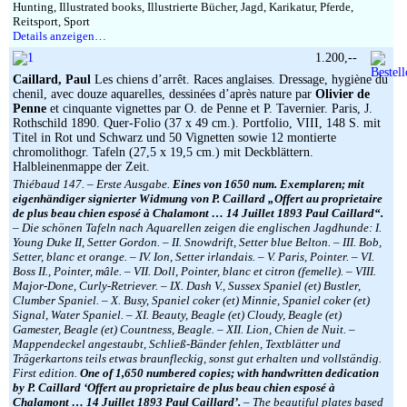
Hunting, Illustrated books, Illustrierte Bücher, Jagd, Karikatur, Pferde,
Reitsport, Sport
Details anzeigen…
1.200,--
Caillard, Paul
Les chiens d’arrêt. Races anglaises. Dressage, hygiène du
chenil, avec douze aquarelles, dessinées d’après nature par
Olivier de
Penne
et cinquante vignettes par O. de Penne et P. Tavernier. Paris, J.
Rothschild 1890. Quer-Folio (37 x 49 cm.). Portfolio, VIII, 148 S. mit
Titel in Rot und Schwarz und 50 Vignetten sowie 12 montierte
chromolithogr. Tafeln (27,5 x 19,5 cm.) mit Deckblättern.
Halbleinenmappe der Zeit.
Thiébaud 147. – Erste Ausgabe.
Eines von 1650 num. Exemplaren; mit
eigenhändiger signierter Widmung von P. Caillard „Offert au proprietaire
de plus beau chien esposé à Chalamont … 14 Juillet 1893 Paul Caillard“.
– Die schönen Tafeln nach Aquarellen zeigen die englischen Jagdhunde: I.
Young Duke II, Setter Gordon. – II. Snowdrift, Setter blue Belton. – III. Bob,
Setter, blanc et orange. – IV. Ion, Setter irlandais. – V. Paris, Pointer. – VI.
Boss II., Pointer, mâle. – VII. Doll, Pointer, blanc et citron (femelle). – VIII.
Major-Done, Curly-Retriever. – IX. Dash V., Sussex Spaniel (et) Bustler,
Clumber Spaniel. – X. Busy, Spaniel coker (et) Minnie, Spaniel coker (et)
Signal, Water Spaniel. – XI. Beauty, Beagle (et) Cloudy, Beagle (et)
Gamester, Beagle (et) Countness, Beagle. – XII. Lion, Chien de Nuit. –
Mappendeckel angestaubt, Schließ-Bänder fehlen, Textblätter und
Trägerkartons teils etwas braunfleckig, sonst gut erhalten und vollständig.
First edition.
One of 1,650 numbered copies; with handwritten dedication
by P. Caillard ‘Offert au proprietaire de plus beau chien esposé à
Chalamont … 14 Juillet 1893 Paul Caillard’.
– The beautiful plates based