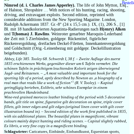
Nimrod (d. i. Charles James Apperley).
The life of John Mytton, Esq.,
of Halston, Shropshire … With notices of his hunting, racing, shooting,
driving, and extravagant exploits. Second edition, reprinted with
considerable additions from the New Sporting Magazine. London,
Rudolph Ackermann 1837. Gr.-8° (24 x 15,5 cm.). IX, (1), 206 S., [1]
Bl. mit 18 handkolorierten Aquatinta-Radierungen nach
H(enry) Alken
und
T(homas) J. Rawlins
. Weinroter genarbter Maroquin-Lederband
der Zeit mit 5 Zierbünden, goldgepr. Rückentitel, figürlicher
Rückenvergoldung, dreifachen Deckel-Filetten, Innenkantenvergoldung
und Goldschnitt (Orig.-Leinenbezug mit goldgepr. Deckelillustration
beigebunden).
Abbey, Life 385. Tooley 68. Schwerdt I, 38 f. – Zweite Auflage des zuerst
1835 erschienenen Werks, gegenüber dieser um 6 Tafeln vermehrt. Die
schönen Tafeln in prächtigem leuchtenden Kolorit zeigen überwiegend
Jagd- und Reitszenen. – „A most valuable and important book for the
sporting life of a period, aptly described by Newton as ‚a biography of a
real man that reads like a work of fiction“‘ (R. V. Tooley). – Kapital
geringfügig berieben, Exlibris, sehr schönes Exemplar in einem
prachtvollen Handeinband.
Wine-red grained morocco leather binding of the period with 5 decorative
bands, gilt title on spine, figurative gilt decoration on spine, triple cover
fillets, gilt inner edges and gilt edges (original linen cover with gilt cover
illustration bound in). – Second edition of the work first published in 1835,
with six additional plates. The beautiful plates in magnificent, vibrant
colours mainly depict hunting and riding scenes. – Capital slightly rubbed,
Ex libris, a very fine copy in a magnificent binding.
Schlagwörter:
Caricatures, Einbände, Einbandkunst, Equestrian sports,