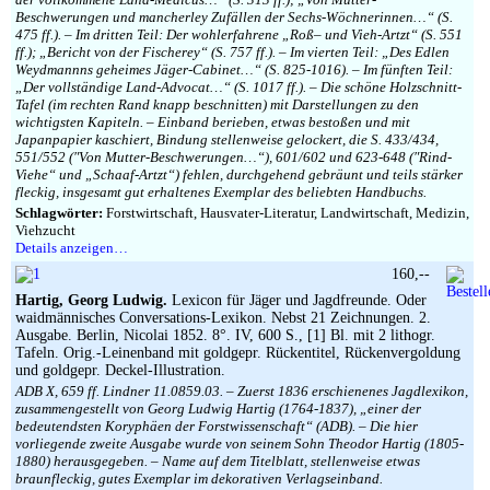
Beschwerungen und mancherley Zufällen der Sechs-Wöchnerinnen…“ (S.
475 ff.). – Im dritten Teil: Der wohlerfahrene „Roß– und Vieh-Artzt“ (S. 551
ff.); „Bericht von der Fischerey“ (S. 757 ff.). – Im vierten Teil: „Des Edlen
Weydmannns geheimes Jäger-Cabinet…“ (S. 825-1016). – Im fünften Teil:
„Der vollständige Land-Advocat…“ (S. 1017 ff.). – Die schöne Holzschnitt-
Tafel (im rechten Rand knapp beschnitten) mit Darstellungen zu den
wichtigsten Kapiteln. – Einband berieben, etwas bestoßen und mit
Japanpapier kaschiert, Bindung stellenweise gelockert, die S. 433/434,
551/552 (″Von Mutter-Beschwerungen…“), 601/602 und 623-648 (″Rind-
Viehe“ und „Schaaf-Artzt“) fehlen, durchgehend gebräunt und teils stärker
fleckig, insgesamt gut erhaltenes Exemplar des beliebten Handbuchs.
Schlagwörter:
Forstwirtschaft, Hausvater-Literatur, Landwirtschaft, Medizin,
Viehzucht
Details anzeigen…
160,--
Hartig, Georg Ludwig.
Lexicon für Jäger und Jagdfreunde. Oder
waidmännisches Conversations-Lexikon. Nebst 21 Zeichnungen. 2.
Ausgabe. Berlin, Nicolai 1852. 8°. IV, 600 S., [1] Bl. mit 2 lithogr.
Tafeln. Orig.-Leinenband mit goldgepr. Rückentitel, Rückenvergoldung
und goldgepr. Deckel-Illustration.
ADB X, 659 ff. Lindner 11.0859.03. – Zuerst 1836 erschienenes Jagdlexikon,
zusammengestellt von Georg Ludwig Hartig (1764-1837), „einer der
bedeutendsten Koryphäen der Forstwissenschaft“ (ADB). – Die hier
vorliegende zweite Ausgabe wurde von seinem Sohn Theodor Hartig (1805-
1880) herausgegeben. – Name auf dem Titelblatt, stellenweise etwas
braunfleckig, gutes Exemplar im dekorativen Verlagseinband.