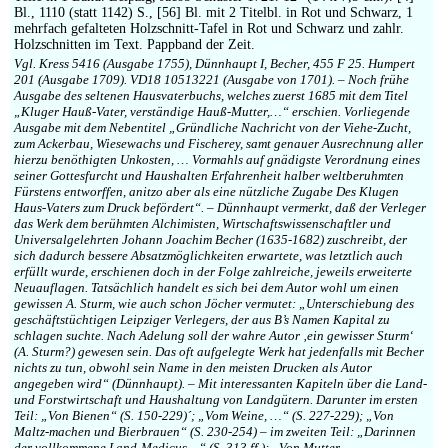
Impressum
Bl., 1110 (statt 1142) S., [56] Bl. mit 2 Titelbl. in Rot und Schwarz, 1
mehrfach gefalteten Holzschnitt-Tafel in Rot und Schwarz und zahlr.
Holzschnitten im Text. Pappband der Zeit.
Vgl. Kress 5416 (Ausgabe 1755), Dünnhaupt I, Becher, 455 F 25. Humpert
201 (Ausgabe 1709). VD18 10513221 (Ausgabe von 1701). – Noch frühe
Ausgabe des seltenen Hausvaterbuchs, welches zuerst 1685 mit dem Titel
„Kluger Hauß-Vater, verständige Hauß-Mutter,…“ erschien. Vorliegende
Ausgabe mit dem Nebentitel „Gründliche Nachricht von der Viehe-Zucht,
zum Ackerbau, Wiesewachs und Fischerey, samt genauer Ausrechnung aller
hierzu benöthigten Unkosten, … Vormahls auf gnädigste Verordnung eines
seiner Gottesfurcht und Haushalten Erfahrenheit halber weltberuhmten
Fürstens entworffen, anitzo aber als eine nützliche Zugabe Des Klugen
Haus-Vaters zum Druck befördert“. – Dünnhaupt vermerkt, daß der Verleger
das Werk dem berühmten Alchimisten, Wirtschaftswissenschaftler und
Universalgelehrten Johann Joachim Becher (1635-1682) zuschreibt, der
sich dadurch bessere Absatzmöglichkeiten erwartete, was letztlich auch
erfüllt wurde, erschienen doch in der Folge zahlreiche, jeweils erweiterte
Neuauflagen. Tatsächlich handelt es sich bei dem Autor wohl um einen
gewissen A. Sturm, wie auch schon Jöcher vermutet: „Unterschiebung des
geschäftstüchtigen Leipziger Verlegers, der aus B’s Namen Kapital zu
schlagen suchte. Nach Adelung soll der wahre Autor ‚ein gewisser Sturm‘
(A. Sturm?) gewesen sein. Das oft aufgelegte Werk hat jedenfalls mit Becher
nichts zu tun, obwohl sein Name in den meisten Drucken als Autor
angegeben wird“ (Dünnhaupt). – Mit interessanten Kapiteln über die Land-
und Forstwirtschaft und Haushaltung von Landgütern. Darunter im ersten
Teil: „Von Bienen“ (S. 150-229)´; „Vom Weine, …“ (S. 227-229); „Von
Maltz-machen und Bierbrauen“ (S. 230-254) – im zweiten Teil: „Darinnen
der vollkommene Land-Medicus…“ (S. 313 ff.); „Von Mutter-