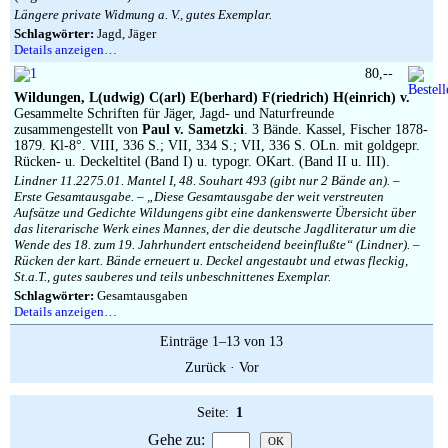
Längere private Widmung a. V., gutes Exemplar.
Schlagwörter:
Jagd, Jäger
Details anzeigen…
80,--
Wildungen, L(udwig) C(arl) E(berhard) F(riedrich) H(einrich) v.
Gesammelte Schriften für Jäger, Jagd- und Naturfreunde
zusammengestellt von
Paul v. Sametzki
. 3 Bände. Kassel, Fischer 1878-
1879. Kl-8°. VIII, 336 S.; VII, 334 S.; VII, 336 S. OLn. mit goldgepr.
Rücken- u. Deckeltitel (Band I) u. typogr. OKart. (Band II u. III).
Lindner 11.2275.01. Mantel I, 48. Souhart 493 (gibt nur 2 Bände an). –
Erste Gesamtausgabe. – „Diese Gesamtausgabe der weit verstreuten
Aufsätze und Gedichte Wildungens gibt eine dankenswerte Übersicht über
das literarische Werk eines Mannes, der die deutsche Jagdliteratur um die
Wende des 18. zum 19. Jahrhundert entscheidend beeinflußte“ (Lindner). –
Rücken der kart. Bände erneuert u. Deckel angestaubt und etwas fleckig,
St.a.T., gutes sauberes und teils unbeschnittenes Exemplar.
Schlagwörter:
Gesamtausgaben
Details anzeigen…
Einträge 1–13 von 13
Zurück
·
Vor
Seite:
1
Gehe zu
: