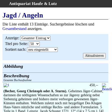
Antiquariat Haufe & Lutz
:
Volltextsuche
Jagd / Angeln
Home
Die Liste enthält 13 Einträge. Suchergebnisse löschen und
Gesamtbestand
Gesamtbestand
anzeigen.
Erweiterte Suche
Anzeige
:
Kategorien
Titel pro Seite
:
Schlagwörter
Sortiert nach
:
Suchergebnisse
Warenkorb
AGB
Abbildung
Widerruf
Beschreibung
Über uns
Gesamte Buchaufnahme
Aktuelle Kataloge
450,--
(Becher, Georg Christoph oder A. Sturm).
Geheimes Jäger-Cabinet,
Kontakt
darinnen die nöthigsten Wissenschaften so zur Jägerey gehörig nebst
Ankauf
Siebenzig geheimen und bishero meist verborgen gewesenen Jäger-
Künsten enthalten. Welchem zuletzt noch mit beygefüget Des Klugen
Links
Haus-Vaters nützliche und nöthige Rechts- und andere Formularien. 5
Teile in 1 Band. Leipzig, Jacob Schuster 1721. 12° (14 x 7,5 cm.). [4]