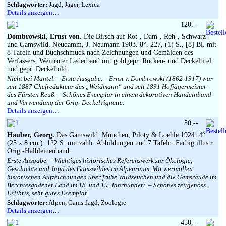
Schlagwörter:
Jagd, Jäger, Lexica
Details anzeigen…
120,--
Dombrowski, Ernst von.
Die Birsch auf Rot-, Dam-, Reh-, Schwarz-
und Gamswild. Neudamm, J. Neumann 1903. 8°. 227, (1) S., [8] Bl. mit
8 Tafeln und Buchschmuck nach Zeichnungen und Gemälden des
Verfassers. Weinroter Lederband mit goldgepr. Rücken- und Deckeltitel
und gepr. Deckelbild.
Nicht bei Mantel. – Erste Ausgabe. – Ernst v. Dombrowski (1862-1917) war
seit 1887 Chefredakteur des „Weidmann“ und seit 1891 Hofjägermeister
des Fürsten Reuß. – Schönes Exemplar in einem dekorativen Handeinband
und Verwendung der Orig.-Deckelvignette.
Details anzeigen…
50,--
Hauber, Georg.
Das Gamswild. München, Piloty & Loehle 1924. 4°
(25 x 8 cm.). 122 S. mit zahlr. Abbildungen und 7 Tafeln. Farbig illustr.
Orig.-Halbleinenband.
Erste Ausgabe. – Wichtiges historisches Referenzwerk zur Ökologie,
Geschichte und Jagd des Gamswildes im Alpenraum. Mit wertvollen
historischen Aufzeichnungen über frühe Wildseuchen und die Gamsräude im
Berchtesgadener Land im 18. und 19. Jahrhundert. – Schönes zeitgenöss.
Exlibris, sehr gutes Exemplar.
Schlagwörter:
Alpen, Gams-Jagd, Zoologie
Details anzeigen…
450,--