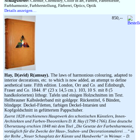
Schlagwörter:
Chemie, Chemistry, Color in art, Farben, Farbenlehre,
Farbharmonie, Farbherstellung, Färberei, Optics, Optik
Details anzeigen…
850,--
Hay, D(avid) R(amsay).
The laws of harmonious colouring, adapted to
interior decorations, etc. to which is now added, an attempt to define
aesthetical taste. Fifth edition. London, Orr and Co. and Edinburgh,
Fraser and Co. 1844. 8° (23 x 14,5 cm.). 103, 10 S. mit 8 (5
handkolorierten) lithogr. Tafeln und einigen Holzschnitten im Text.
Hellbrauner Kalbslederband mit goldgepr. Rückentitel, 6 Bünden,
blindgepr. Deckel-Filetten, farbigen Deckel-Intarsien und
Kopfgoldschnitt in gefüttertem Pappschuber.
Zuerst 1828 erschienenes Hauptwerk des schottischen Künstlers, Innen-
Architekten und Farben-Theoretikers D. R. Hay (1798-1766). Eine deutsche
Übersetzung erschien 1848 mit dem Titel „Die Gesetze der Farbenharmonie,
vorzüglich für die Zwecke der Haus-, Stuben- und Decorationsmalerei …“ in
der Reihe „Neuer Schauplatz der Künste und Handwerke“ in Weimar. – D.