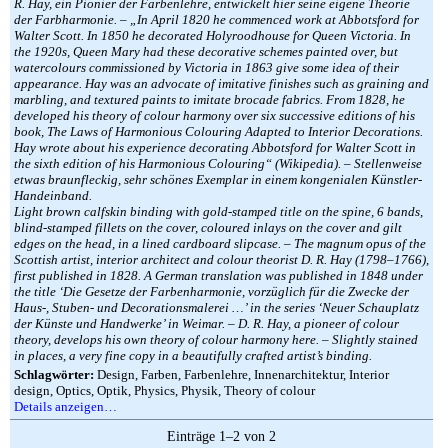
R. Hay, ein Pionier der Farbenlehre, entwickelt hier seine eigene Theorie
der Farbharmonie. – „In April 1820 he commenced work at Abbotsford for
Walter Scott. In 1850 he decorated Holyroodhouse for Queen Victoria. In
the 1920s, Queen Mary had these decorative schemes painted over, but
watercolours commissioned by Victoria in 1863 give some idea of their
appearance. Hay was an advocate of imitative finishes such as graining and
marbling, and textured paints to imitate brocade fabrics. From 1828, he
developed his theory of colour harmony over six successive editions of his
book, The Laws of Harmonious Colouring Adapted to Interior Decorations.
Hay wrote about his experience decorating Abbotsford for Walter Scott in
the sixth edition of his Harmonious Colouring“ (Wikipedia). – Stellenweise
etwas braunfleckig, sehr schönes Exemplar in einem kongenialen Künstler-
Handeinband.
Light brown calfskin binding with gold-stamped title on the spine, 6 bands,
blind-stamped fillets on the cover, coloured inlays on the cover and gilt
edges on the head, in a lined cardboard slipcase. – The magnum opus of the
Scottish artist, interior architect and colour theorist D. R. Hay (1798–1766),
first published in 1828. A German translation was published in 1848 under
the title ‘Die Gesetze der Farbenharmonie, vorzüglich für die Zwecke der
Haus-, Stuben- und Decorationsmalerei …’ in the series ‘Neuer Schauplatz
der Künste und Handwerke’ in Weimar. – D. R. Hay, a pioneer of colour
theory, develops his own theory of colour harmony here. – Slightly stained
in places, a very fine copy in a beautifully crafted artist’s binding.
Schlagwörter:
Design, Farben, Farbenlehre, Innenarchitektur, Interior
design, Optics, Optik, Physics, Physik, Theory of colour
Details anzeigen…
Einträge 1–2 von 2