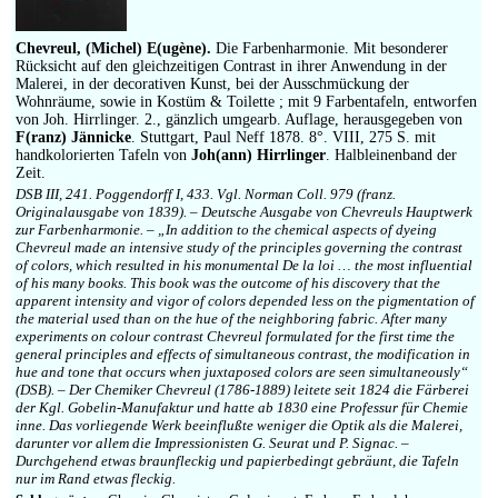
Impressum
Chevreul, (Michel) E(ugène).
Die Farbenharmonie. Mit besonderer
Rücksicht auf den gleichzeitigen Contrast in ihrer Anwendung in der
Malerei, in der decorativen Kunst, bei der Ausschmückung der
Wohnräume, sowie in Kostüm & Toilette ; mit 9 Farbentafeln, entworfen
von Joh. Hirrlinger. 2., gänzlich umgearb. Auflage, herausgegeben von
F(ranz) Jännicke
. Stuttgart, Paul Neff 1878. 8°. VIII, 275 S. mit
handkolorierten Tafeln von
Joh(ann) Hirrlinger
. Halbleinenband der
Zeit.
DSB III, 241. Poggendorff I, 433. Vgl. Norman Coll. 979 (franz.
Originalausgabe von 1839). – Deutsche Ausgabe von Chevreuls Hauptwerk
zur Farbenharmonie. – „In addition to the chemical aspects of dyeing
Chevreul made an intensive study of the principles governing the contrast
of colors, which resulted in his monumental De la loi … the most influential
of his many books. This book was the outcome of his discovery that the
apparent intensity and vigor of colors depended less on the pigmentation of
the material used than on the hue of the neighboring fabric. After many
experiments on colour contrast Chevreul formulated for the first time the
general principles and effects of simultaneous contrast, the modification in
hue and tone that occurs when juxtaposed colors are seen simultaneously“
(DSB). – Der Chemiker Chevreul (1786-1889) leitete seit 1824 die Färberei
der Kgl. Gobelin-Manufaktur und hatte ab 1830 eine Professur für Chemie
inne. Das vorliegende Werk beeinflußte weniger die Optik als die Malerei,
darunter vor allem die Impressionisten G. Seurat und P. Signac. –
Durchgehend etwas braunfleckig und papierbedingt gebräunt, die Tafeln
nur im Rand etwas fleckig.