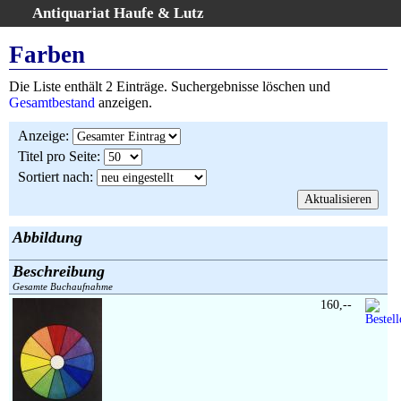
Antiquariat Haufe & Lutz
:
Volltextsuche
Farben
Home
Die Liste enthält 2 Einträge. Suchergebnisse löschen und
Gesamtbestand
Gesamtbestand
anzeigen.
Erweiterte Suche
Anzeige
:
Kategorien
Titel pro Seite
:
Schlagwörter
Sortiert nach
:
Suchergebnisse
Warenkorb
AGB
Abbildung
Widerruf
Beschreibung
Über uns
Gesamte Buchaufnahme
Aktuelle Kataloge
160,--
Kontakt
Ankauf
Links