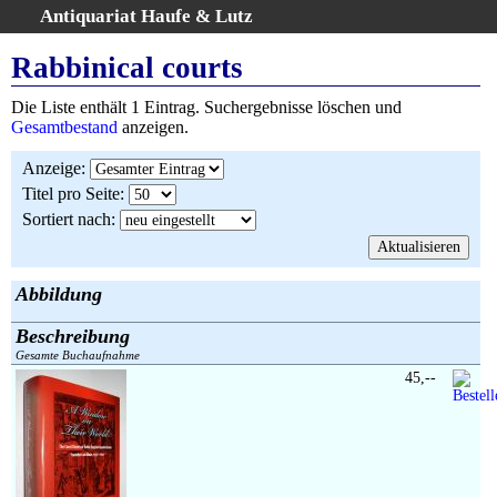
Antiquariat Haufe & Lutz
:
Volltextsuche
Rabbinical courts
Home
Die Liste enthält 1 Eintrag. Suchergebnisse löschen und
Gesamtbestand
Gesamtbestand
anzeigen.
Erweiterte Suche
Anzeige
:
Kategorien
Titel pro Seite
:
Schlagwörter
Sortiert nach
:
Suchergebnisse
Warenkorb
AGB
Abbildung
Widerruf
Beschreibung
Über uns
Gesamte Buchaufnahme
Aktuelle Kataloge
45,--
Kontakt
Ankauf
Links