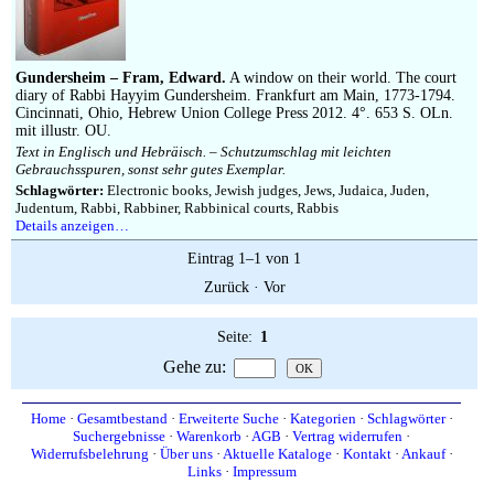
Impressum
Gundersheim – Fram, Edward.
A window on their world. The court
diary of Rabbi Hayyim Gundersheim. Frankfurt am Main, 1773-1794.
Cincinnati, Ohio, Hebrew Union College Press 2012. 4°. 653 S. OLn.
mit illustr. OU.
Text in Englisch und Hebräisch. – Schutzumschlag mit leichten
Gebrauchsspuren, sonst sehr gutes Exemplar.
Schlagwörter:
Electronic books, Jewish judges, Jews, Judaica, Juden,
Judentum, Rabbi, Rabbiner, Rabbinical courts, Rabbis
Details anzeigen…
Eintrag 1–1 von 1
Zurück
·
Vor
Seite:
1
Gehe zu
:
Home
·
Gesamtbestand
·
Erweiterte Suche
·
Kategorien
·
Schlagwörter
·
Suchergebnisse
·
Warenkorb
·
AGB
·
Vertrag widerrufen
·
Widerrufsbelehrung
·
Über uns
·
Aktuelle Kataloge
·
Kontakt
·
Ankauf
·
Links
·
Impressum