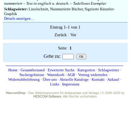
Impressum
nummeriert – Text in englisch u. deutsch. – Tadelloses Exemplar.
Schlagwörter:
Linolschnitt, Nummerierte Bücher, Signierte Künstler-
Graphik
Details anzeigen…
Eintrag 1–1 von 1
Zurück
·
Vor
Seite:
1
Gehe zu
:
Home
·
Gesamtbestand
·
Erweiterte Suche
·
Kategorien
·
Schlagwörter
·
Suchergebnisse
·
Warenkorb
·
AGB
·
Vertrag widerrufen
·
Widerrufsbelehrung
·
Über uns
·
Aktuelle Kataloge
·
Kontakt
·
Ankauf
·
Links
·
Impressum
HescomShop
- Das Webshopsystem für Antiquariate und Verlage | © 2006-2026 by
HESCOM-Software
. Alle Rechte vorbehalten.