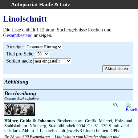
Antiquariat Haufe & Lutz
:
Volltextsuche
Linolschnitt
Home
Die Liste enthält 1 Eintrag. Suchergebnisse löschen und
Gesamtbestand
Gesamtbestand
anzeigen.
Erweiterte Suche
Anzeige
:
Kategorien
Titel pro Seite
:
Schlagwörter
Sortiert nach
:
Suchergebnisse
Warenkorb
AGB
Abbildung
Widerruf
Beschreibung
Über uns
Gesamte Buchaufnahme
Aktuelle Kataloge
30,--
Kontakt
Häfner, Guido & Johannes.
Brothers in art. Grafik, Malerei, Holz- und
Ankauf
Stahlskulptur. Nürnberg, Stadtbibliothek 2004. Gr.-8°. 139 S. mit zahrl.
Links
teils farb. Abb. u. 2 Leporellos mit jeweils 3 Linolschnitten. OPbd.
Nr. 28 von 800 Exemplaren. – Linolschnitt vom Künstler signiert und