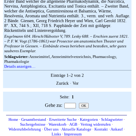
Erster Band welcher die allgemeine Pharmakodynamik, die Narcotica,
Nervina, Antiphlogistica, Excitantia und Tonica enthält. – Zweiter Band,
welcher die Antiseptica, Gummiresinosa et Balsamica, Wärme,
Resolvenia, Aromata und Nutrientia enthält. 3., verm. und verb. Auflage.
2 Bände. Giessen, Georg Friedrich Heyer und Wien, Carl Gerold 1832.
8°. XX, 744 S.; XII, 718 S. Pappbände der Zeit mit goldgepr.
Rückentiteln und Linienvergoldung.
Engelmann 604. Hirsch/Hübotter V, 789. Lesky 688. – Erschien zuerst 1821.
– P. F. W. Vogt (1786-1861) war Prosector am anatomischen Theater und
Professor in Giessen. – Einbände etwas berieben und bestoßen, sehr gutes
sauberes Exemplar.
Schlagwörter:
Arzneimittel, Arzneimittelverzeichnis, Pharmacology,
Pharmakologie
Details anzeigen…
Einträge 1–2 von 2
Zurück
·
Vor
Seite:
1
Gehe zu
:
Home
·
Gesamtbestand
·
Erweiterte Suche
·
Kategorien
·
Schlagwörter
·
Suchergebnisse
·
Warenkorb
·
AGB
·
Vertrag widerrufen
·
Widerrufsbelehrung
·
Über uns
·
Aktuelle Kataloge
·
Kontakt
·
Ankauf
·
Links
·
Impressum