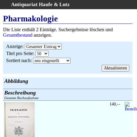
Antiquariat Haufe & Lutz
:
Volltextsuche
Pharmakologie
Home
Die Liste enthält 2 Einträge. Suchergebnisse löschen und
Gesamtbestand
Gesamtbestand
anzeigen.
Erweiterte Suche
Anzeige
:
Kategorien
Titel pro Seite
:
Schlagwörter
Sortiert nach
:
Suchergebnisse
Warenkorb
AGB
Abbildung
Widerruf
Beschreibung
Über uns
Gesamte Buchaufnahme
Aktuelle Kataloge
140,--
Kontakt
Ankauf
Links