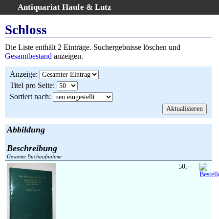
Antiquariat Haufe & Lutz
:
Volltextsuche
Schloss
Home
Die Liste enthält 2 Einträge. Suchergebnisse löschen und
Gesamtbestand
Gesamtbestand
anzeigen.
Erweiterte Suche
Anzeige
:
Kategorien
Titel pro Seite
:
Schlagwörter
Sortiert nach
:
Suchergebnisse
Warenkorb
AGB
Abbildung
Widerruf
Beschreibung
Über uns
Gesamte Buchaufnahme
Aktuelle Kataloge
50,--
Kontakt
Ankauf
Links